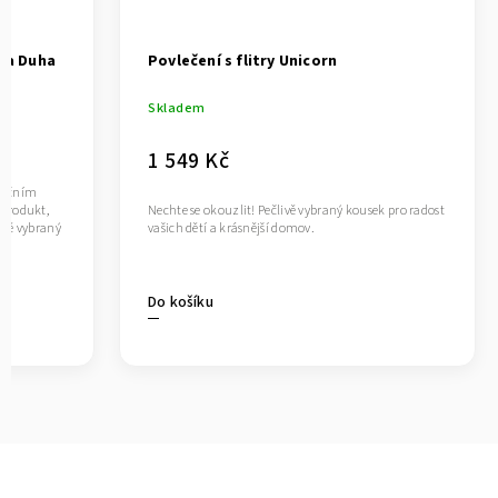
ka Duha
Povlečení s flitry Unicorn
Skladem
1 549 Kč
 nočním
 produkt,
Nechte se okouzlit! Pečlivě vybraný kousek pro radost
ivě vybraný
vašich dětí a krásnější domov.
Do košíku