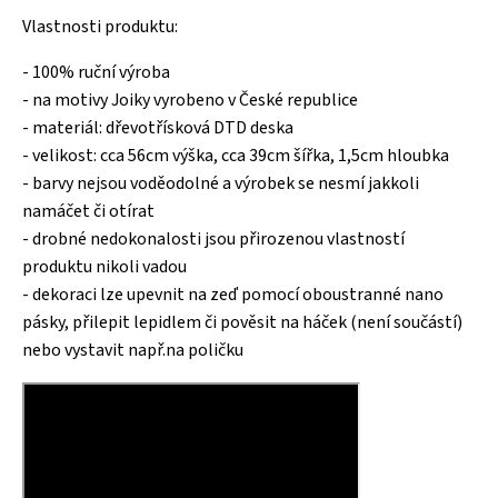
Vlastnosti produktu:
- 100% ruční výroba
- na motivy Joiky vyrobeno v České republice
- materiál: dřevotřísková DTD deska
- velikost: cca 56cm výška, cca 39cm šířka, 1,5cm hloubka
- barvy nejsou voděodolné a výrobek se nesmí jakkoli
namáčet či otírat
- drobné nedokonalosti jsou přirozenou vlastností
produktu nikoli vadou
- dekoraci lze upevnit na zeď pomocí oboustranné nano
pásky, přilepit lepidlem či pověsit na háček (není součástí)
nebo vystavit např.na poličku