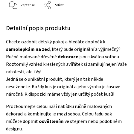
Zeptat se
Sdílet
Detailní popis produktu
Chcete ozdobit dětský pokoj a hledáte doplněk k
samolepkám na zeď
, který bude originální a výjimečný?
Ručně malované dřevěné
dekorace
jsou skvělou volbou.
Roztomilý vzhled kreslených zvířátek si zamilují nejen Vaše
ratolesti, ale i Vy!
Jedná se o unikátní produkt, který jen tak někde
neseženete. Každý kus je originál a jeho výroba je časově
náročná. K dispozici máme vždy jen určitý počet kusů!
Prozkoumejte celou naší nabídku ručně malovaných
dekorací a kombinujte je mezi sebou. Celou řadu pak
můžete doplnit
osvětlením
ve stejném nebo podobném
designu.