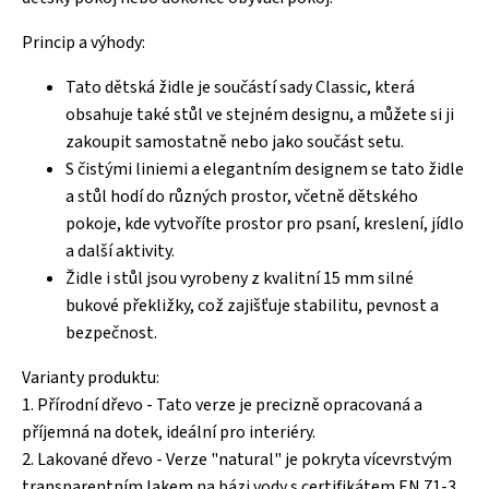
Princip a výhody:
Tato dětská židle je součástí sady Classic, která
obsahuje také stůl ve stejném designu, a můžete si ji
zakoupit samostatně nebo jako součást setu.
S čistými liniemi a elegantním designem se tato židle
a stůl hodí do různých prostor, včetně dětského
pokoje, kde vytvoříte prostor pro psaní, kreslení, jídlo
a další aktivity.
Židle i stůl jsou vyrobeny z kvalitní 15 mm silné
bukové překližky, což zajišťuje stabilitu, pevnost a
bezpečnost.
Varianty produktu:
1. Přírodní dřevo - Tato verze je precizně opracovaná a
příjemná na dotek, ideální pro interiéry.
2. Lakované dřevo - Verze "natural" je pokryta vícevrstvým
transparentním lakem na bázi vody s certifikátem EN 71-3,