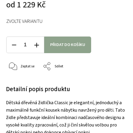
od
1 229 Kč
ZVOLTE VARIANTU
PŘIDAT DO KOŠÍKU
Zeptat se
Sdílet
Detailní popis produktu
Dětská dřevěná židlička Classic je elegantní, jednoduchý a
maximálně funkční kousek nábytku navržený pro děti. Tato
židle představuje ideální kombinaci nadčasového designu a
vysoké kvality zpracování, což ji činí skvělou volbou pro
dětský pokoj nebo dokonce obývací pokoj.