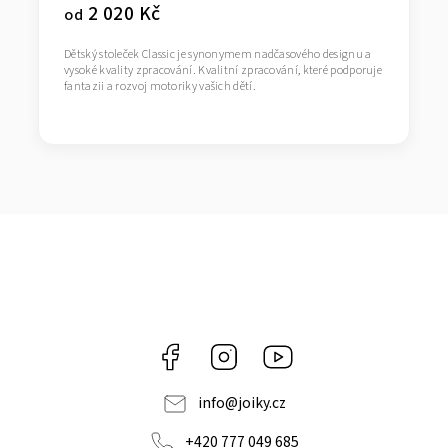
2 020 Kč
od
Dětský stoleček Classic je synonymem nadčasového designu a
vysoké kvality zpracování. Kvalitní zpracování, které podporuje
fantazii a rozvoj motoriky vašich dětí.
Facebook
Instagram
https://www.youtube.co
info
@
joiky.cz
+420 777 049 685