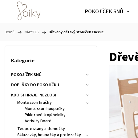
POKOJÍČEK SNŮ
Domů
/
NÁBYTEK
/
Dřevěný dětský stoleček Classic
Dřevě
Kategorie
POKOJÍČEK SNŮ
DOPLŇKY DO POKOJÍČKU
KDO SI HRAJE, NEZLOBÍ
Montessori hračky
Montessori houpačky
Piklerové trojúhelníky
Activity Board
Teepee stany a domečky
Skluzavky, houpačky a prolézačky