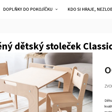
DOPLŇKY DO POKOJÍČKU
KDO SI HRAJE, NEZLO
ný dětský stoleček Classi
ZVO
Děts
kvali