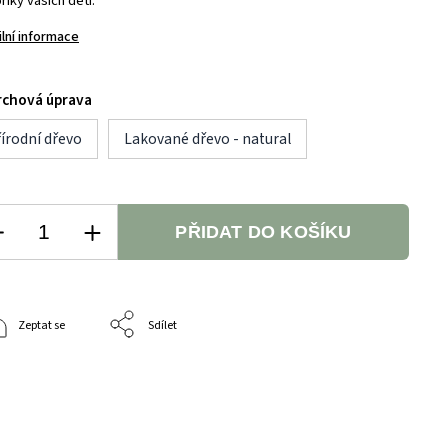
iky vašich dětí.
ilní informace
rchová úprava
írodní dřevo
Lakované dřevo - natural
PŘIDAT DO KOŠÍKU
Zeptat se
Sdílet