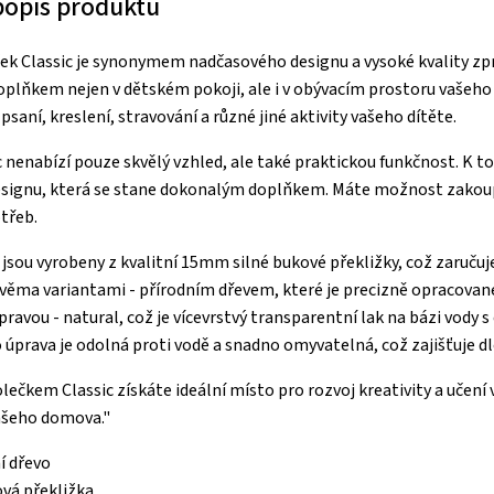
 popis produktu
ek Classic je synonymem nadčasového designu a vysoké kvality zpr
lňkem nejen v dětském pokoji, ale i v obývacím prostoru vašeho 
saní, kreslení, stravování a různé jiné aktivity vašeho dítěte.
c nenabízí pouze skvělý vzhled, ale také praktickou funkčnost. K t
esignu, která se stane dokonalým doplňkem. Máte možnost zakoupi
třeb.
e jsou vyrobeny z kvalitní 15mm silné bukové překližky, což zaručuj
věma variantami - přírodním dřevem, které je precizně opracované 
ravou - natural, což je vícevrstvý transparentní lak na bázi vody 
 úprava je odolná proti vodě a snadno omyvatelná, což zajišťuje 
lečkem Classic získáte ideální místo pro rozvoj kreativity a učení 
ašeho domova."
í dřevo
vá překližka