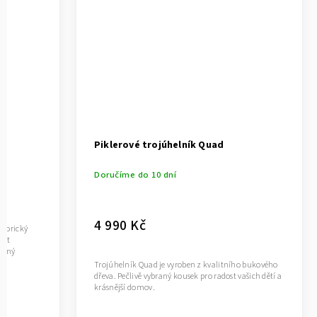
Piklerové trojúhelník Quad
Doručíme do 10 dní
4 990 Kč
otorický
out
braný
Trojúhelník Quad je vyroben z kvalitního bukového
dřeva. Pečlivě vybraný kousek pro radost vašich dětí a
krásnější domov.