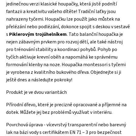
jedinečnou verzi klasické houpačky, která jistě podnítí
fantazii a kreativitu vašeho dítěte! Tradiční laťky jsou
nahrazeny tyčemi. Houpačku lze použít jako můstek na
přelézání nebo podlézání, dokonce spojit s deskou v sestavě
s
Piklerovým trojúhelníkem
. Tato balanční houpačka je
nejen zábavným prvkem pro rozvoj dětí, ale také nástroj
pro trénování stability a koordinaci pohybů. Pohyb po
tyčích aktivuje krevní oběh a napomáhá ke správnému
formování klenby na noze. Houpačka montessori s tyčemi
je vyrobena z kvalitního bukového dřeva. Objednejte si ji
ještě dnes a následujte pokroky!
Produkt je ve dvou variantách
Přírodní dřevo, které je precizně opracované a příjemné na
dotek. Můžete jej bez problémů využívat v interiéru.
Povrchová úprava - vícevrstvý transparentní nebo barevný
lak na bázi vody s certifikátem EN 71 – 3 pro bezpečnost