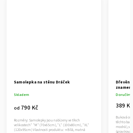
Samolepka na stěnu Dráček
Dřevěná
znamení
Skladem
Doručíme
389 Kč
790 Kč
od
Buková ced
Rozměry: Samolepky jsou nabízeny ve třech
těchto barv
velikostech" "M" (70x65cm), "L" (100x80cm), "XL"
modrá), so
(120x95cm) Vlastnosti produktu: → Bílá, matná
(gravírovan