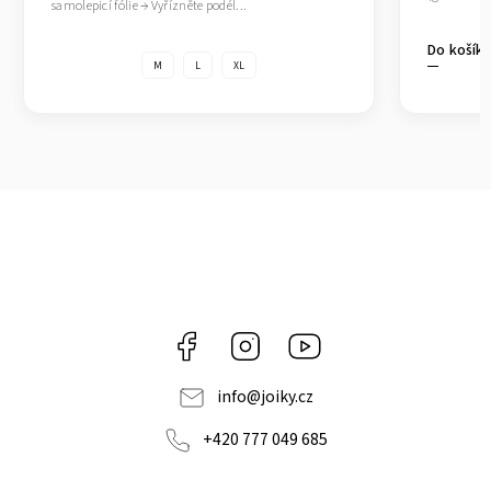
samolepicí fólie → Vyřízněte podél...
Do košík
M
L
XL
Facebook
Instagram
https://www.youtube.co
info
@
joiky.cz
+420 777 049 685