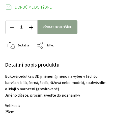
DORUČÍME DO TÝDNE
PŘIDAT DO KOŠÍKU
Zeptat se
Sdílet
Detailní popis produktu
Buková cedulka s 3D jménem(jméno na výběr v těchto
barvách: bílá, černá, šedá, růžová nebo modrá), souhvězdím
a údaji o narození (gravírované).
Jméno dítěte, prosím, uveďte do poznámky.
Velikost:
25cm