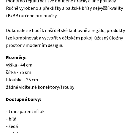
mohly do regálu dát své oblíbené hračky a jiné poklady.
Ručně vyrobeno z překližky z baltské břízy nejvyšší kvality
(B/BB) určené pro hračky.
Dokonale se hodí k naší dětské knihovně a regálu, produkty
lze kombinovat a vytvořit v dětském pokoji úžasný úložný
prostor v moderním designu.
Rozměry:
výška - 44 cm
šířka - 75 sm
hloubka - 35 cm
žádné viditelné konektory/šrouby
Dostupné barvy:
- transparentní lak
- bílá
- šedá