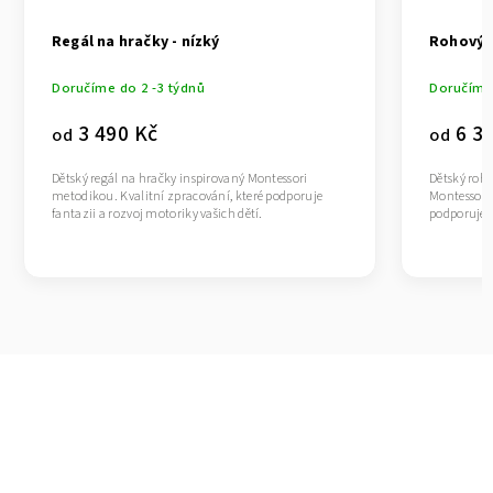
Regál na hračky - nízký
Rohový r
Doručíme do 2 -3 týdnů
Doručíme 
3 490 Kč
6 39
od
od
Dětský regál na hračky inspirovaný Montessori
Dětský roho
metodikou. Kvalitní zpracování, které podporuje
Montessori 
fantazii a rozvoj motoriky vašich dětí.
podporuje f