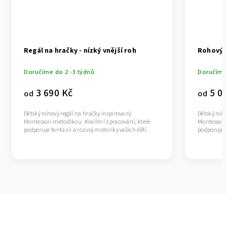
Regál na hračky - nízký vnější roh
Rohový r
Doručíme do 2 -3 týdnů
Doručíme 
3 690 Kč
5 09
od
od
Dětský rohový regál na hračky inspirovaný
Dětský roho
Montessori metodikou. Kvalitní zpracování, které
Montessori 
podporuje fantazii a rozvoj motoriky vašich dětí.
podporuje f