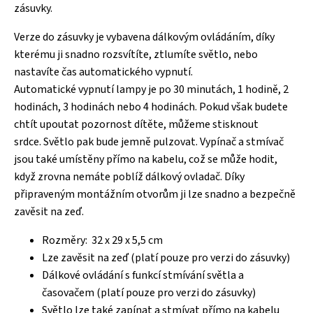
zásuvky.
Verze do zásuvky je vybavena dálkovým ovládáním, díky
kterému ji snadno rozsvítíte, ztlumíte světlo, nebo
nastavíte čas automatického vypnutí.
Automatické vypnutí lampy je po 30 minutách, 1 hodině, 2
hodinách, 3 hodinách nebo 4 hodinách. Pokud však budete
chtít upoutat pozornost dítěte, můžeme stisknout
srdce. Světlo pak bude jemně pulzovat. Vypínač a stmívač
jsou také umístěny přímo na kabelu, což se může hodit,
když zrovna nemáte poblíž dálkový ovladač. Díky
připraveným montážním otvorům ji lze snadno a bezpečně
zavěsit na zeď.
Rozměry: 32 x 29 x 5,5 cm
Lze zavěsit na zeď (platí pouze pro verzi do zásuvky)
Dálkové ovládání s funkcí stmívání světla a
časovačem (platí pouze pro verzi do zásuvky)
Světlo lze také zapínat a stmívat přímo na kabelu