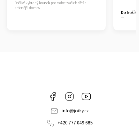
Pečlivě vybraný kousek pro radost vašich dětí a
krásnější domov.
Do košík
Facebook
Instagram
https://www.youtube.co
info
@
joiky.cz
+420 777 049 685