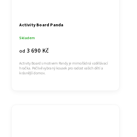
Activity Board Panda
Skladem
3 690 Kč
od
Activity Board s motivem Pandy je mimořádná vzdělávací
hračka. Pečlivě vybraný kousek pro radost vašich dětí a
krásnější domov.