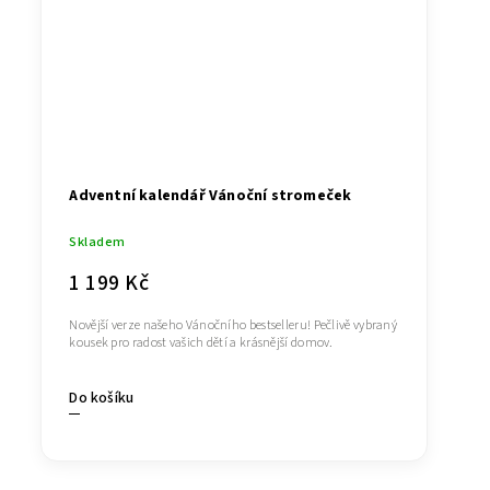
Adventní kalendář Vánoční stromeček
Skladem
1 199 Kč
Novější verze našeho Vánočního bestselleru! Pečlivě vybraný
kousek pro radost vašich dětí a krásnější domov.
Do košíku