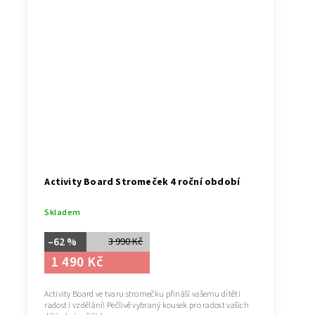
Activity Board Stromeček 4 roční období
Skladem
–62 %
3 990 Kč
1 490 Kč
Activity Board ve tvaru stromečku přináší vašemu dítěti
radost i vzdělání! Pečlivě vybraný kousek pro radost vašich