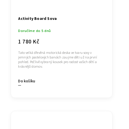
Activity Board Sova
Doručíme do 5 dnů
1 780 Kč
Tato velká dřevěná motorická deska ve tvaru sovy v
jemných pastelových barvách zaujme děti už na první
pohled. Pečlivě vybraný kousek pro radost vašich dětí a
krásnější domov.
Do košíku