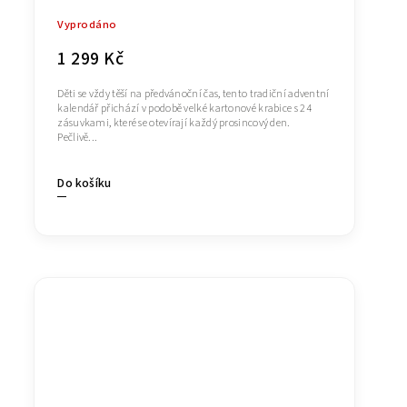
Vyprodáno
1 299 Kč
Děti se vždy těší na předvánoční čas, tento tradiční adventní
kalendář přichází v podobě velké kartonové krabice s 24
zásuvkami, které se otevírají každý prosincový den.
Pečlivě...
Do košíku