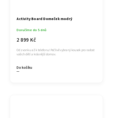
Activity Board Domeček modrý
Doručíme do 5 dnů
2 899 Kč
Od zvonku až k telefonu! Pečlivě vybraný kousek pro radost
vašich dětí a krásnější domov.
Do košíku