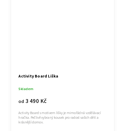
Activity Board Liška
Skladem
3 490 Kč
od
Activity Board s motivem lišky je mimořádná vzdělávací
hračka. Pečlivě vybraný kousek pro radost vašich dětí a
krásnější domov.