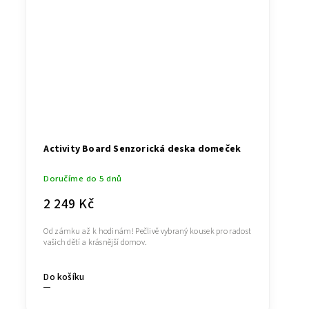
Activity Board Senzorická deska domeček
Doručíme do 5 dnů
2 249 Kč
Od zámku až k hodinám! Pečlivě vybraný kousek pro radost
vašich dětí a krásnější domov.
Do košíku