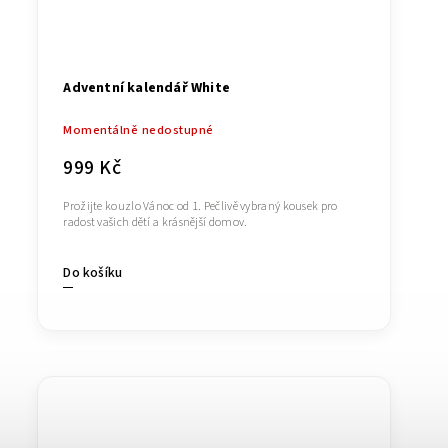
Adventní kalendář White
Momentálně nedostupné
999 Kč
Prožijte kouzlo Vánoc od 1. Pečlivě vybraný kousek pro
radost vašich dětí a krásnější domov.
Do košíku