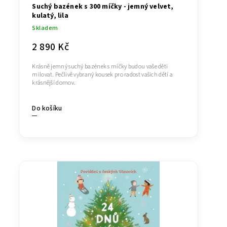
Suchý bazének s 300 míčky - jemný velvet,
kulatý, lila
Skladem
2 890 Kč
Krásně jemný suchý bazének s míčky budou vaše děti
milovat. Pečlivě vybraný kousek pro radost vašich dětí a
krásnější domov.
Do košíku