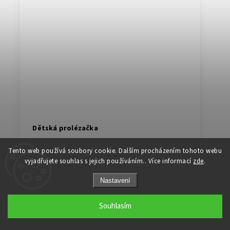
Dětská prolézačka
Skladem u dodavatele
Tento web používá soubory cookie. Dalším procházením tohoto webu
vyjadřujete souhlas s jejich používáním.. Více informací
zde
.
6 050 Kč
od
Nastavení
Pohybová aktivita je u dětí nesmírně důležitá. Pečlivě
vybraný kousek pro radost vašich dětí a krásnější domov.
Souhlasím