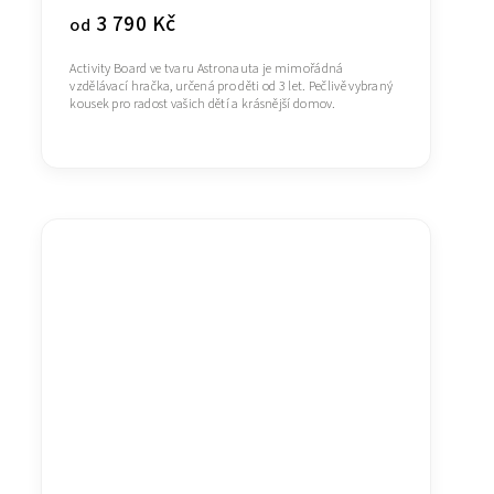
3 790 Kč
od
Activity Board ve tvaru Astronauta je mimořádná
vzdělávací hračka, určená pro děti od 3 let. Pečlivě vybraný
kousek pro radost vašich dětí a krásnější domov.