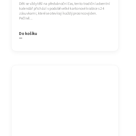
Děti se vždy těší na předvánoční čas, tento tradiční adventní
kalendář přichází v podobě velké kartonové krabice s 24
zásuvkami, které se otevírají každý prosincový den.
Pečlivě...
Do košíku