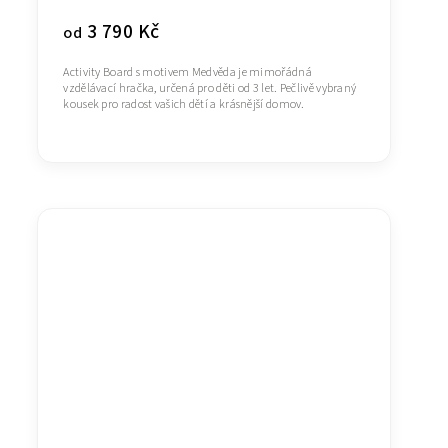
3 790 Kč
od
Activity Board s motivem Medvěda je mimořádná
vzdělávací hračka, určená pro děti od 3 let. Pečlivě vybraný
kousek pro radost vašich dětí a krásnější domov.