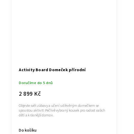
Activity Board Domeček přírodní
Doručíme do 5 dnů
2 899 Kč
Objevte svět zábavy a učení s dřevěným domečkem se
spoustou aktivit! Pečlivě vybraný kousek pro radost vašich
dětí a krásnější domov.
Do košíku