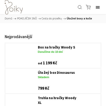
Domů
/
POKOJÍČEK SNŮ
/
Cesta do pravěku
/
Úložné boxy a koše
Nejprodávanější
Box na hračky Woody S
Doručíme do 10 dní
1 199 Kč
od
Úložný box Dinosaurus
Skladem
799 Kč
Truhla na hračky Woody
XL