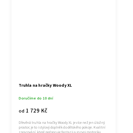
Truhla na hračky Woody XL
Doručíme do 10 dní
1 729 Kč
od
Dřevěná truhla na hračky Woody XL je více než jen úložný
prostor; je to i stylový doplněk do dětského pokoje. Kvalitní
zpracování, které podporuje fantazii a rozvoj motoriky...