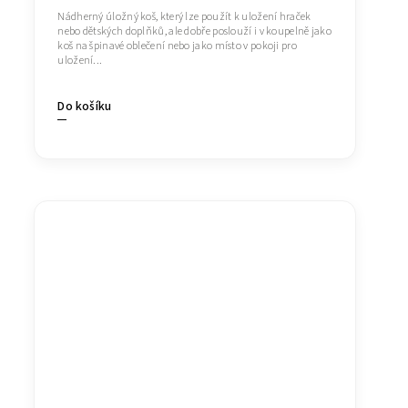
Nádherný úložný koš, který lze použít k uložení hraček
nebo dětských doplňků, ale dobře poslouží i v koupelně jako
koš na špinavé oblečení nebo jako místo v pokoji pro
uložení...
Do košíku