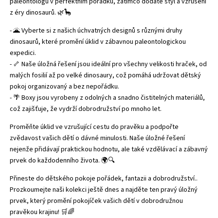
paleontologů v perfektním pořádku, zatímco dodáte styl a vzrušení
z éry dinosaurů. 🌿🦕
- 🌋 Vyberte si z našich úchvatných designů s různými druhy
dinosaurů, které promění úklid v zábavnou paleontologickou
expedici.
- 🦴 Naše úložná řešení jsou ideální pro všechny velikosti hraček, od
malých fosilií až po velké dinosaury, což pomáhá udržovat dětský
pokoj organizovaný a bez nepořádku.
- 🌴 Boxy jsou vyrobeny z odolných a snadno čistitelných materiálů,
což zajišťuje, že vydrží dobrodružství po mnoho let.
Proměňte úklid ve vzrušující cestu do pravěku a podpořte
zvědavost vašich dětí o dávné minulosti. Naše úložné řešení
nejenže přidávají praktickou hodnotu, ale také vzdělávací a zábavný
prvek do každodenního života. 🌍🔍
Přineste do dětského pokoje pořádek, fantazii a dobrodružství..
Prozkoumejte naši kolekci ještě dnes a najděte ten pravý úložný
prvek, který promění pokojíček vašich dětí v dobrodružnou
pravěkou krajinu! 🛒🌈