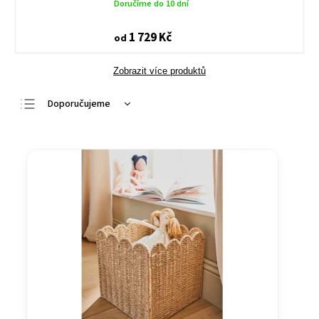
Doručíme do 10 dní
1 729 Kč
od
Zobrazit více produktů
Doporučujeme
Nejlevnější
Nejdražší
Nejprodávanější
Abecedně