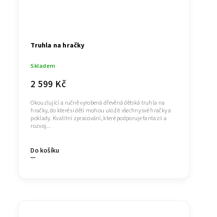
Truhla na hračky
Skladem
2 599 Kč
Okouzlující a ručně vyrobená dřevěná dětská truhla na
hračky, do které si děti mohou uložit všechny své hračky a
poklady. Kvalitní zpracování, které podporuje fantazii a
rozvoj...
Do košíku