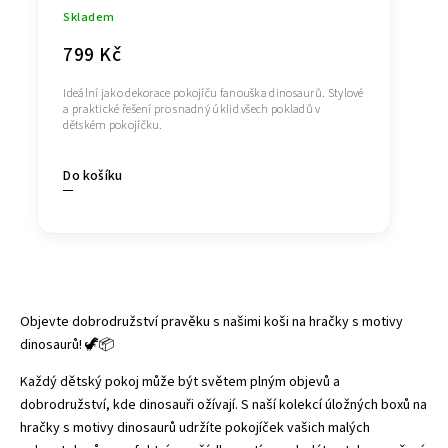
Skladem
799 Kč
Ideální jako dekorace pokojíču fanouška dinosaurů. Stylové
a praktické řešení pro snadný úklid všech pokladů v
dětském pokojíčku.
Do košíku
Objevte dobrodružství pravěku s našimi koši na hračky s motivy
dinosaurů! 🦖📦
Každý dětský pokoj může být světem plným objevů a
dobrodružství, kde dinosauři ožívají. S naší kolekcí úložných boxů na
hračky s motivy dinosaurů udržíte pokojíček vašich malých