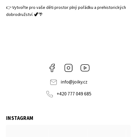
👉 Vytvořte pro vaše děti prostor plný pořádku a prehistorických
dobrodružství. 🦖🌴
Facebook
Instagram
https://www.youtube.co
info
@
joiky.cz
+420 777 049 685
INSTAGRAM