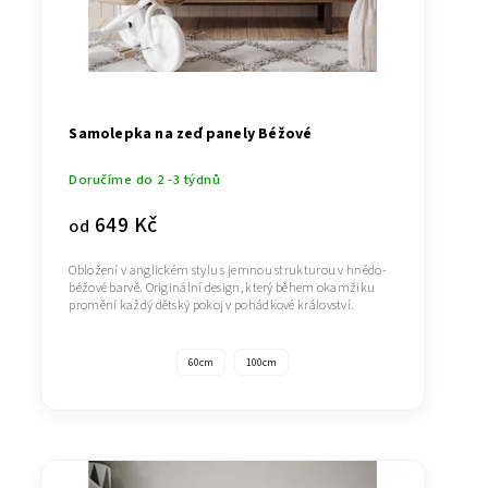
Samolepka na zeď panely Béžové
Doručíme do 2 -3 týdnů
649 Kč
od
Obložení v anglickém stylu s jemnou strukturou v hnědo-
béžové barvě. Originální design, který během okamžiku
promění každý dětský pokoj v pohádkové království.
60cm
100cm