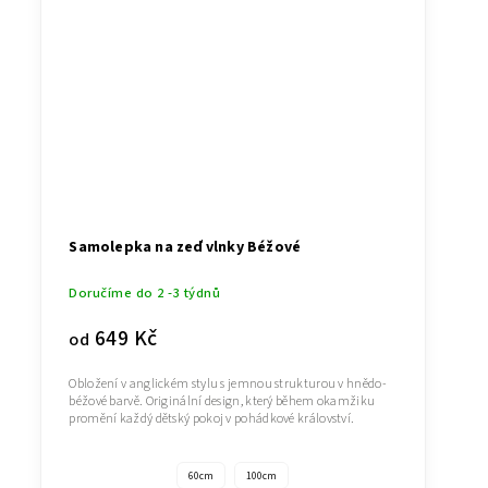
Samolepka na zeď vlnky Béžové
Doručíme do 2 -3 týdnů
649 Kč
od
Obložení v anglickém stylu s jemnou strukturou v hnědo-
béžové barvě. Originální design, který během okamžiku
promění každý dětský pokoj v pohádkové království.
60cm
100cm