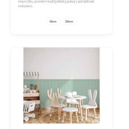
okamžiku promění každý dětský pokoj v pohádkové
království.
60cm
100cm