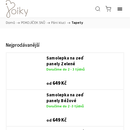
Domů
/
POKOJÍČEK SNŮ
/
Páni kluci
/
Tapety
Nejprodávanější
Samolepka na zeď
panely Zelené
Doručíme do 2 - 3 týdnů
649 Kč
od
Samolepka na zeď
panely Béžové
Doručíme do 2 -3 týdnů
649 Kč
od