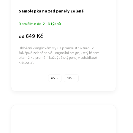
Samolepka na zeď panely Zelené
Doručíme do 2 - 3 týdnů
649 Kč
od
Obložení v anglickém stylu s jemnou strukturou v
šalvějově-zelené barvě. Originální design, který během
okamžiku promění každý dětský pokoj v pohádkové
království.
60cm
100cm