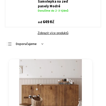
Samolepka na zeď
panely Modré
Doručíme do 2 -3 týdnů
649 Kč
od
Zobrazit více produktů
Doporučujeme
Nejlevnější
Nejdražší
Nejprodávanější
Abecedně