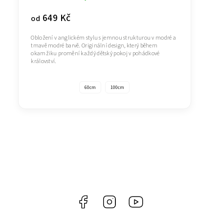
649 Kč
od
Obložení v anglickém stylu s jemnou strukturou v modré a
tmavě modré barvě. Originální design, který během
okamžiku promění každý dětský pokoj v pohádkové
království.
60cm
100cm
Facebook
Instagram
https://www.youtube.co