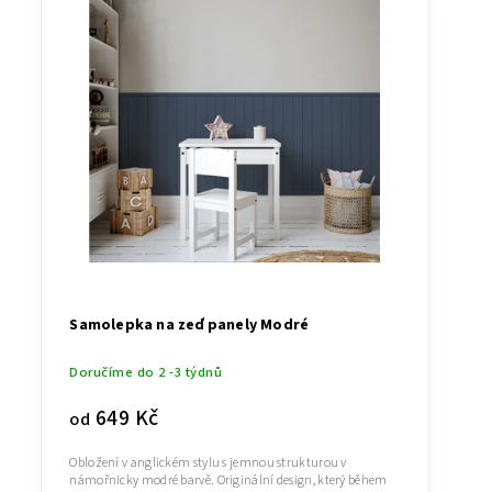
Samolepka na zeď panely Modré
Doručíme do 2 -3 týdnů
649 Kč
od
Obložení v anglickém stylu s jemnou strukturou v
námořnicky modré barvě. Originální design, který během