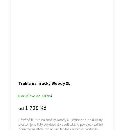
Truhla na hračky Woody XL
Doručíme do 10 dní
1 729 Kč
od
Dřevěná truhla na hračky Woody XL je více než jen úložný
prostor; je to i stylový doplněk do dětského pokoje. Kvalitní
zpracování, které podporuje fantazii a rozvoj motoriky...