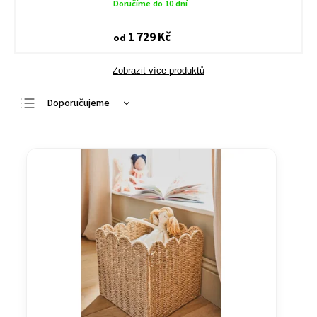
Doručíme do 10 dní
1 729 Kč
od
Zobrazit více produktů
Doporučujeme
Nejlevnější
Nejdražší
Nejprodávanější
Abecedně