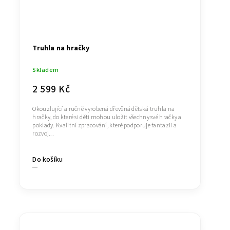
Truhla na hračky
Skladem
2 599 Kč
Okouzlující a ručně vyrobená dřevěná dětská truhla na
hračky, do které si děti mohou uložit všechny své hračky a
poklady. Kvalitní zpracování, které podporuje fantazii a
rozvoj...
Do košíku