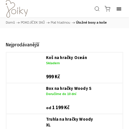
Domů
/
POKOJÍČEK SNŮ
/
Pod hladinou
/
Úložné boxy a koše
Nejprodávanější
Koš na hračky Oceán
Skladem
999 Kč
Box na hračky Woody S
Doručíme do 10 dní
1 199 Kč
od
Truhla na hračky Woody
XL