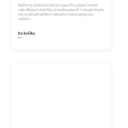
Nádherný úložný koš, který lze použít k uložení hraček
nebo dětských doplňků, ale dobře poslouží i v koupelně jako
koš na špinavé oblečení nebo jako místo v pokoji pro
uložení...
Do košíku