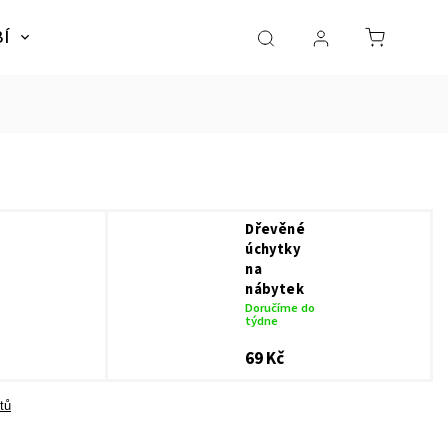
BÍ
NÁBYTEK
SLADKÉ SNY
Dárky pro dě
Dřevěné
úchytky
na
nábytek
Doručíme do
týdne
69 Kč
tů