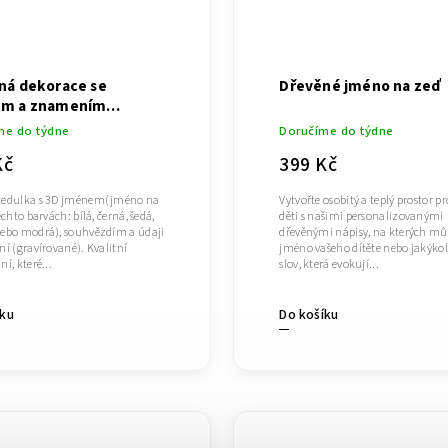
ná dekorace se
Dřevěné jméno na zeď
m a znamením
kruhu
me do týdne
Doručíme do týdne
Kč
399 Kč
cedulka s 3D jménem(jméno na
Vytvořte osobitý a teplý prostor pr
ěchto barvách: bílá, černá, šedá,
děti s našimi personalizovanými
ebo modrá), souhvězdím a údaji
dřevěnými nápisy, na kterých mů
ní (gravírované). Kvalitní
jméno vašeho dítěte nebo jakýkol
í, které...
slov, která evokují...
íku
Do košíku