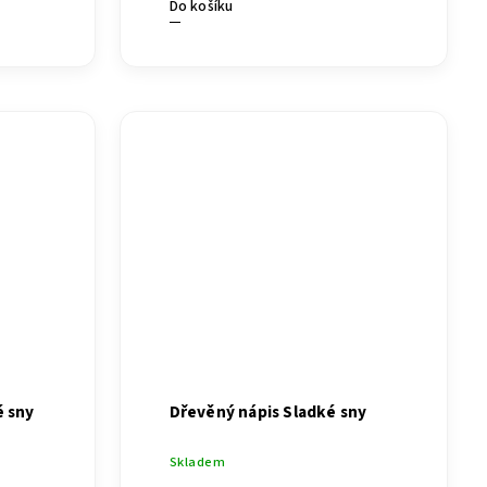
Do košíku
é sny
Dřevěný nápis Sladké sny
Skladem