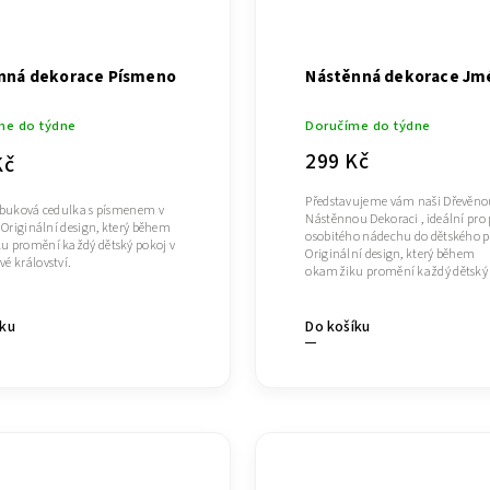
nná dekorace Písmeno
Nástěnná dekorace Jm
me do týdne
Doručíme do týdne
299 Kč
Kč
Představujeme vám naši Dřevěn
 buková cedulka s písmenem v
Nástěnnou Dekoraci , ideální pro 
. Originální design, který během
osobitého nádechu do dětského p
 promění každý dětský pokoj v
Originální design, který během
é království.
okamžiku promění každý dětský 
Do košíku
íku