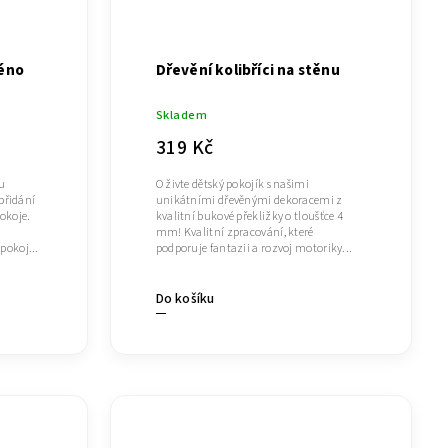
éno
Dřevění kolibříci na stěnu
Skladem
319 Kč
ou
O živte dětský pokojík s našimi
přidání
unikátními dřevěnými dekoracemi z
okoje.
kvalitní bukové překližky o tloušťce 4
mm! Kvalitní zpracování, které
pokoj...
podporuje fantazii a rozvoj motoriky...
Do košíku