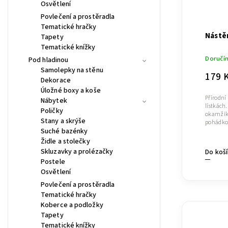
Osvětlení
Povlečení a prostěradla
Tematické hračky
Nástě
Tapety
Tematické knížky
Doručí
Pod hladinou
Samolepky na stěnu
179 
Dekorace
Úložné boxy a koše
Přírodní
Nábytek
lístkách
Poličky
okamžiku
Stany a skrýše
pohádkov
Suché bazénky
Židle a stolečky
Skluzavky a prolézačky
Do koš
Postele
Osvětlení
Povlečení a prostěradla
Tematické hračky
Koberce a podložky
Tapety
Tematické knížky