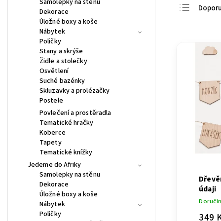
Samolepky na stěnu
Dopor
Dekorace
Úložné boxy a koše
Nejlevn
Nábytek
Nejdra
Poličky
Stany a skrýše
Nejpro
Židle a stolečky
Abece
Osvětlení
Suché bazénky
Skluzavky a prolézačky
Postele
Povlečení a prostěradla
Tematické hračky
Koberce
Tapety
Tematické knížky
Jedeme do Afriky
Samolepky na stěnu
Dřevě
Dekorace
údaji
Úložné boxy a koše
Doručí
Nábytek
Poličky
349 