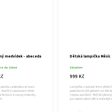
ný medvídek - abeceda
Dětská lampička Měsíc
me do týdne
Skladem
Kč
999 Kč
tabulka s abecedou ve tvaru
Lampička z bukové 4mm překliž
 Kvalitní zpracování, které
podsvícená LED páskem na 3AA ba
e fantazii a rozvoj motoriky
(nejsou součástí). Pečlivě vybran
tí.
pro radost vašich dětí a krásnější