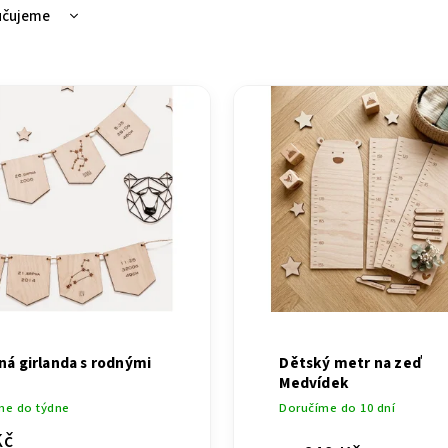
učujeme
ější
žší
dávanější
dně
ná girlanda s rodnými
Dětský metr na zeď
Medvídek
me do týdne
Doručíme do 10 dní
Kč