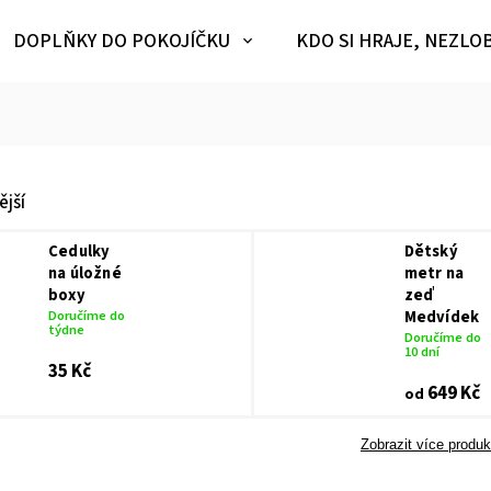
DOPLŇKY DO POKOJÍČKU
KDO SI HRAJE, NEZLO
jší
Cedulky
Dětský
na úložné
metr na
boxy
zeď
Doručíme do
Medvídek
týdne
Doručíme do
10 dní
35 Kč
649 Kč
od
Zobrazit více produk