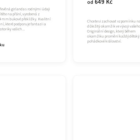
649 Kč
od
řevěná girlanda s rodnými údaji
ítěte na přání, vyrobená z
 4 mm bukové překližky. Kvalitní
Chcete si zachovat vzpomínku n
ní, které podporuje fantazii a
důležitý okamžik ve vývoji vašeho
otoriky vašich...
Originální design, který během
okamžiku promění každý dětský 
pohádkové království.
íku