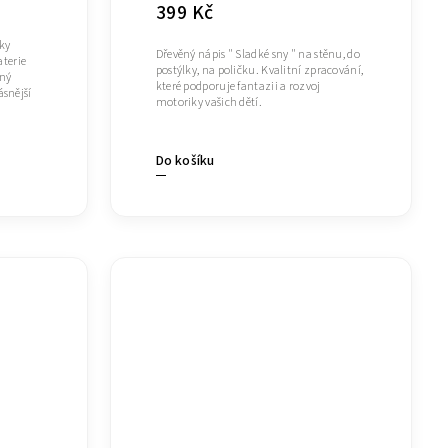
399 Kč
ky
Dřevěný nápis " Sladké sny " na stěnu, do
terie
postýlky, na poličku. Kvalitní zpracování,
aný
které podporuje fantazii a rozvoj
ásnější
motoriky vašich dětí.
Do košíku