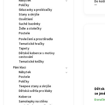
Nábytek
Do koš
Poličky
Skluzavky a prolézačky
Stany a skrýše
Osvětlení
Suché bazénky
Židle a stolečky
Postele
Povlečení a prostěradla
Tematické hračky
Tapety
Dětské koberce s motivy
cestování
Tematické knížky
Páni kluci
Nábytek
Postele
Poličky
Teepee stany a skrýše
Dětsk
Dětská světla pro kluky
se jm
Koberce
Doručí
Samolepky na stěnu