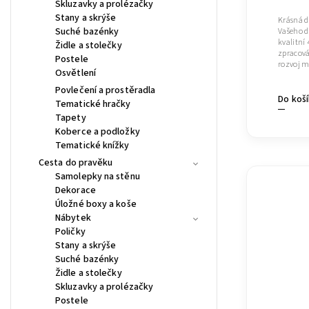
Skluzavky a prolézačky
Stany a skrýše
Krásná d
Suché bazénky
Vašeho d
kvalitní
Židle a stolečky
zpracová
Postele
rozvoj m
Osvětlení
Povlečení a prostěradla
Do koš
Tematické hračky
Tapety
Koberce a podložky
Tematické knížky
Cesta do pravěku
Samolepky na stěnu
Dekorace
Úložné boxy a koše
Nábytek
Poličky
Stany a skrýše
Suché bazénky
Židle a stolečky
Skluzavky a prolézačky
Postele