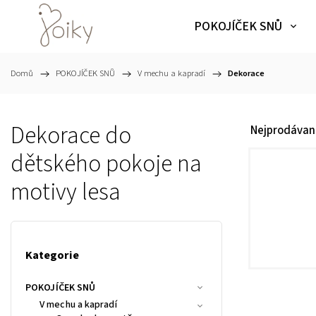
POKOJÍČEK SNŮ
Domů
/
POKOJÍČEK SNŮ
/
V mechu a kapradí
/
Dekorace
Dekorace do
Nejprodávaně
dětského pokoje na
motivy lesa
Kategorie
POKOJÍČEK SNŮ
V mechu a kapradí