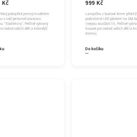
9 Kč
999 Kč
ětský pokojíček jemným světlem
Lampička z bukové 4mm překliž
u s naší personalizovanou
podsvícená LED páskem na 3AA ba
u "Sladké sny". Pečlivě vybraný
(nejsou součástí !!!). Pečlivě vybr
o radost vašich dětí a krásnější
kousek pro radost vašich dětí a kr
domov.
íku
Do košíku