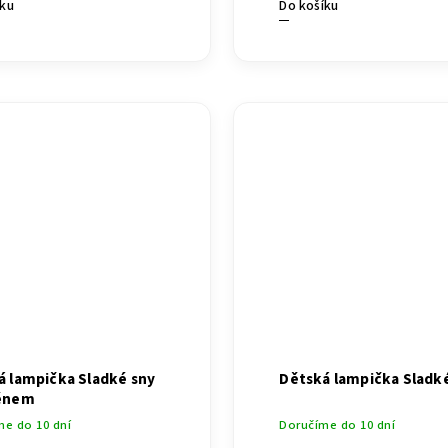
íku
Do košíku
á lampička Sladké sny
Dětská lampička Sladk
énem
me do 10 dní
Doručíme do 10 dní