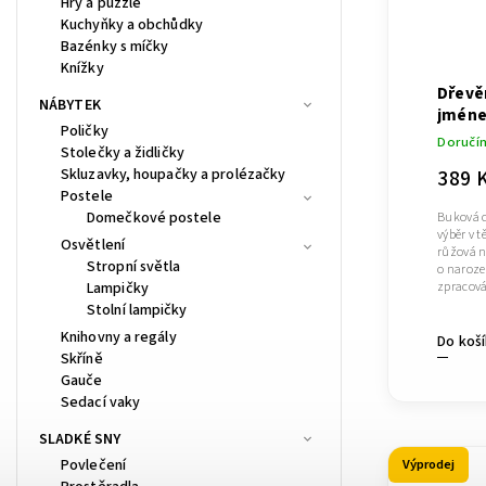
Hry a puzzle
Kuchyňky a obchůdky
Bazénky s míčky
Knížky
Dřevě
NÁBYTEK
jméne
Poličky
zvěro
Doručí
Stolečky a židličky
389 
Skluzavky, houpačky a prolézačky
Postele
Domečkové postele
Buková 
výběr v t
Osvětlení
růžová n
Stropní světla
o naroze
Lampičky
zpracován
Stolní lampičky
Knihovny a regály
Do koš
Skříně
Gauče
Sedací vaky
SLADKÉ SNY
Povlečení
Výprodej