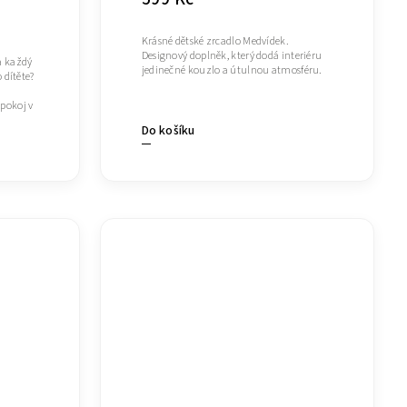
Krásné dětské zrcadlo Medvídek.
Designový doplněk, který dodá interiéru
a každý
jedinečné kouzlo a útulnou atmosféru.
 dítěte?
pokoj v
Do košíku