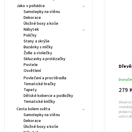
Jako v pohádce
Samolepky na stěnu
Dekorace
Úložné boxy a koše
Nábytek
Poličky
Stany a skrýše
Bazénky s míčky
Židle a stolečky
Skluzavky a prolézačky
Postele
Dřevě
Osvětlení
Povlečení a prostěradla
Doručí
Tematické hračky
279 
Tapety
Dětské koberce a podložky
Tematické knížky
Dřevěná 
medvěda.
Cesta kolem světa
podporuj
Samolepky na stěnu
vašich dě
Dekorace
Úložné boxy a koše