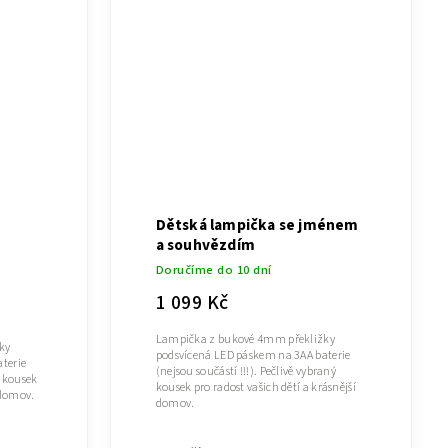
Dětská lampička se jménem
a souhvězdím
Doručíme do 10 dní
1 099 Kč
Lampička z bukové 4mm překližky
ky
podsvícená LED páskem na 3AA baterie
terie
(nejsou součástí !!!). Pečlivě vybraný
ý kousek
kousek pro radost vašich dětí a krásnější
 domov.
domov.