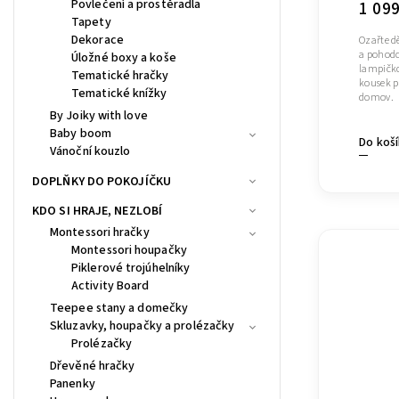
Povlečení a prostěradla
1 09
Tapety
Dekorace
Ozařte d
a pohodo
Úložné boxy a koše
lampičko
Tematické hračky
kousek pr
Tematické knížky
domov.
By Joiky with love
Baby boom
Do koš
Vánoční kouzlo
DOPLŇKY DO POKOJÍČKU
KDO SI HRAJE, NEZLOBÍ
Montessori hračky
Montessori houpačky
Piklerové trojúhelníky
Activity Board
Teepee stany a domečky
Skluzavky, houpačky a prolézačky
Prolézačky
Dřevěné hračky
Panenky