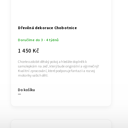
Dřevěná dekorace Chobotnice
Doručíme do 3 - 4 týdnů
1 450 Kč
Chcete ozdobit dětský pokoj a hledáte doplněk k
samolepkám na zeď , který bude originální a výjimečný?
Kvalitní zpracování, které podporuje fantazii a rozvoj
motoriky vašich dětí.
Do košíku