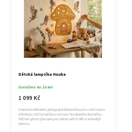
Dětská lampička Houba
Doručíme do 10 dní
1 099 Kč
Vneste do dětského pokoje pohádkové kouzlo s naší novou
dřevěnou LED lampičkou ve tvaru Houbového domečku.
Pečlivě vybraný kousek pro radost vašich dětí a krásnější
domov.