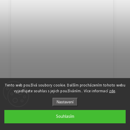
Dřevěná dekorace Krab
Tento web používá soubory cookie. Dalším procházením tohoto webu
vyjadřujete souhlas s jejich používáním.. Více informací
zde
.
Doručíme do 3 - 4 týdnů
Nastavení
1 290 Kč
Souhlasím
Chcete ozdobit dětský pokoj a hledáte doplněk k
samolepkám na zeď , který bude originální a výjimečný?
Kvalitní zpracování, které podporuje fantazii a rozvoj