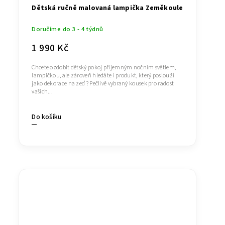
Dětská ručně malovaná lampička Zeměkoule
Doručíme do 3 - 4 týdnů
1 990 Kč
Chcete ozdobit dětský pokoj příjemným nočním světlem,
lampičkou, ale zároveň hledáte i produkt, který poslouží
jako dekorace na zeď ? Pečlivě vybraný kousek pro radost
vašich...
Do košíku