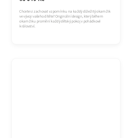
Chcete si zachovat vzpomínku na každý důležitý okamžik
ve vývoji vašeho dítěte? Originální design, který během
okamžiku promění každý dětský pokoj v pohádkové
království.