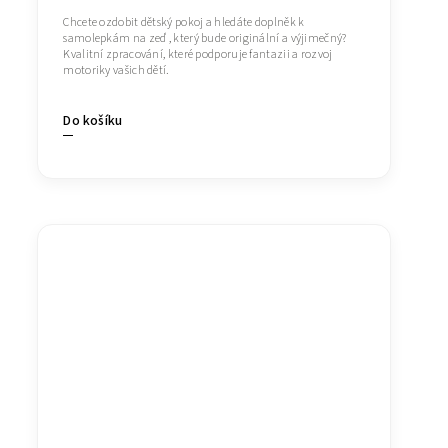
Chcete ozdobit dětský pokoj a hledáte doplněk k
samolepkám na zeď , který bude originální a výjimečný?
Kvalitní zpracování, které podporuje fantazii a rozvoj
motoriky vašich dětí.
Do košíku