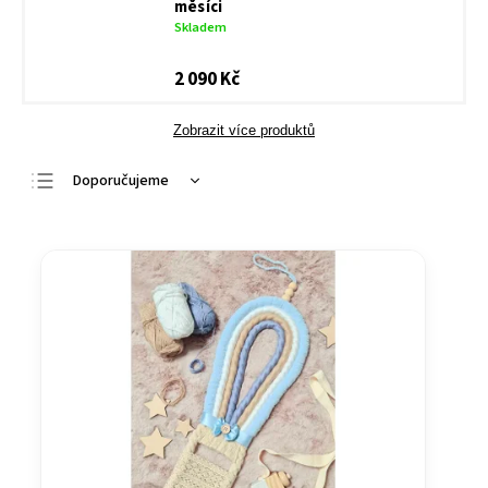
měsíci
Skladem
2 090 Kč
Zobrazit více produktů
Doporučujeme
Nejlevnější
Nejdražší
Nejprodávanější
Abecedně