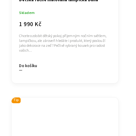
Skladem
1 990 Kč
Chcete ozdobit dětský pokoj příjemným nočním světlem,
lampičkou, ale zároveň hledáte i produkt, který poslouží
jako dekorace na zeď ? Pečlivě vybraný kousek pro radost
vašich...
Do košíku
Tip