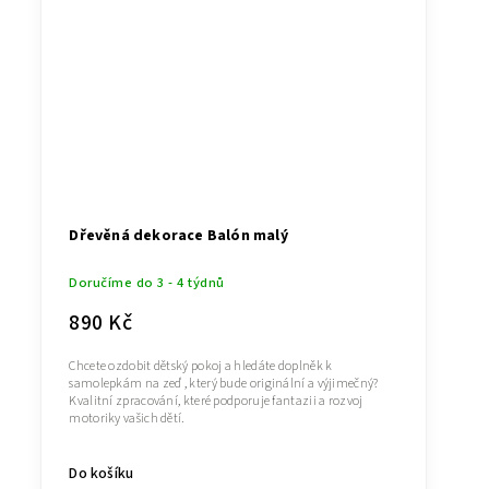
Dřevěná dekorace Balón malý
Doručíme do 3 - 4 týdnů
890 Kč
Chcete ozdobit dětský pokoj a hledáte doplněk k
samolepkám na zeď , který bude originální a výjimečný?
Kvalitní zpracování, které podporuje fantazii a rozvoj
motoriky vašich dětí.
Do košíku