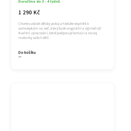
Doručíme do 3 - 4 týdnů
1 290 Kč
Chcete ozdobit dětský pokoj a hledáte doplněk k
samolepkám na zeď , který bude originální a výjimečný?
Kvalitní zpracování, které podporuje fantazii a rozvoj
motoriky vašich dětí.
Do košíku