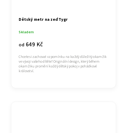
Dětský metr na zeď Tygr
Skladem
649 Kč
od
Chcete si zachovat vzpomínku na každý důležitý okamžik
ve vývoji vašeho dítěte? Originální design, který během
okamžiku promění každý dětský pokoj v pohádkové
království.