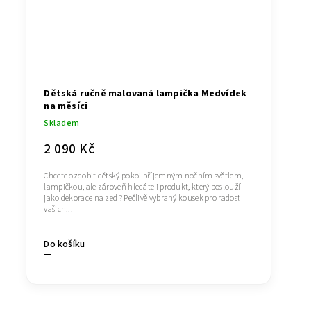
Dětská ručně malovaná lampička Medvídek
na měsíci
Skladem
2 090 Kč
Chcete ozdobit dětský pokoj příjemným nočním světlem,
lampičkou, ale zároveň hledáte i produkt, který poslouží
jako dekorace na zeď ? Pečlivě vybraný kousek pro radost
vašich...
Do košíku