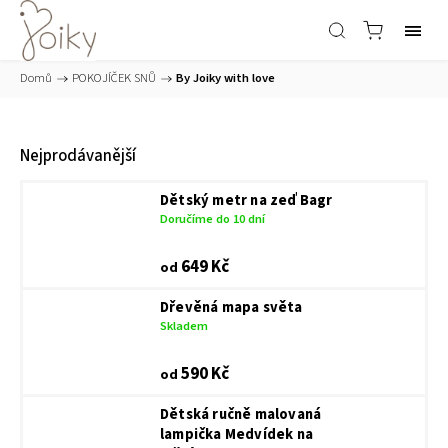
Domů
/
POKOJÍČEK SNŮ
/
By Joiky with love
Nejprodávanější
Dětský metr na zeď Bagr
Doručíme do 10 dní
649 Kč
od
Dřevěná mapa světa
Skladem
590 Kč
od
Dětská ručně malovaná
lampička Medvídek na