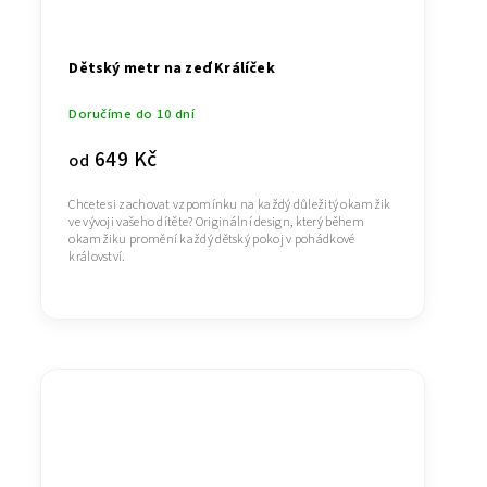
Dětský metr na zeď Králíček
Doručíme do 10 dní
649 Kč
od
Chcete si zachovat vzpomínku na každý důležitý okamžik
ve vývoji vašeho dítěte? Originální design, který během
okamžiku promění každý dětský pokoj v pohádkové
království.