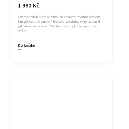
1 990 Kč
Chcete ozdobit dětský pokoj příjemným nočním světlem,
lampičkou, ale zároveň hledáte i produkt, který poslouží
jako dekorace na zeď ? Pečlivě vybraný kousek pro radost
vašich...
Do košíku