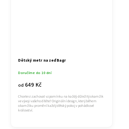
Dětský metr na zeď Bagr
Doručíme do 10 dní
649 Kč
od
Chcete si zachovat vzpomínku na každý důležitý okamžik
ve vývoji vašeho dítěte? Originální design, který během
okamžiku promění každý dětský pokoj v pohádkové
království.