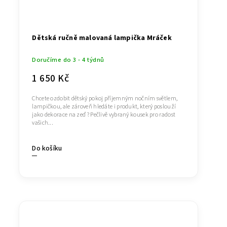
Dětská ručně malovaná lampička Mráček
Doručíme do 3 - 4 týdnů
1 650 Kč
Chcete ozdobit dětský pokoj příjemným nočním světlem,
lampičkou, ale zároveň hledáte i produkt, který poslouží
jako dekorace na zeď ? Pečlivě vybraný kousek pro radost
vašich...
Do košíku