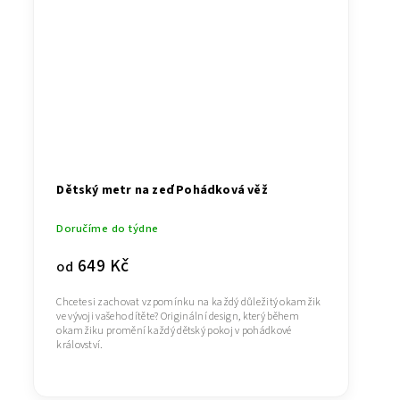
Dětský metr na zeď Pohádková věž
Doručíme do týdne
649 Kč
od
Chcete si zachovat vzpomínku na každý důležitý okamžik
ve vývoji vašeho dítěte? Originální design, který během
okamžiku promění každý dětský pokoj v pohádkové
království.