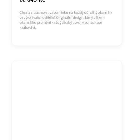
od
Chcete si zachovat vzpomínku na každý důležitý okamžik
ve vývoji vašeho dítěte? Originální design, který během
okamžiku promění každý dětský pokoj v pohádkové
království.