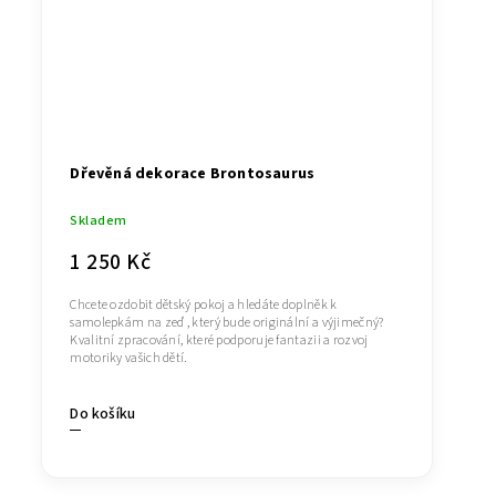
Dřevěná dekorace Brontosaurus
Skladem
1 250 Kč
Chcete ozdobit dětský pokoj a hledáte doplněk k
samolepkám na zeď , který bude originální a výjimečný?
Kvalitní zpracování, které podporuje fantazii a rozvoj
motoriky vašich dětí.
Do košíku