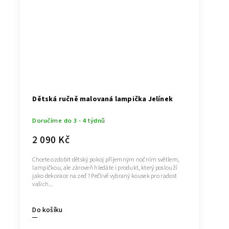
Dětská ručně malovaná lampička Jelínek
Doručíme do 3 - 4 týdnů
2 090 Kč
Chcete ozdobit dětský pokoj příjemným nočním světlem,
lampičkou, ale zároveň hledáte i produkt, který poslouží
jako dekorace na zeď ? Pečlivě vybraný kousek pro radost
vašich...
Do košíku