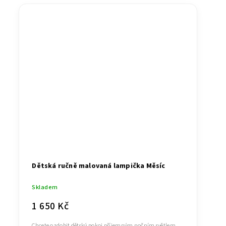
Dětská ručně malovaná lampička Měsíc
Skladem
1 650 Kč
Chcete ozdobit dětský pokoj příjemným nočním světlem,