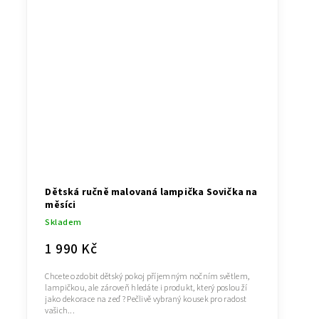
Dětská ručně malovaná lampička Sovička na
měsíci
Skladem
1 990 Kč
Chcete ozdobit dětský pokoj příjemným nočním světlem,
lampičkou, ale zároveň hledáte i produkt, který poslouží
jako dekorace na zeď ? Pečlivě vybraný kousek pro radost
vašich...