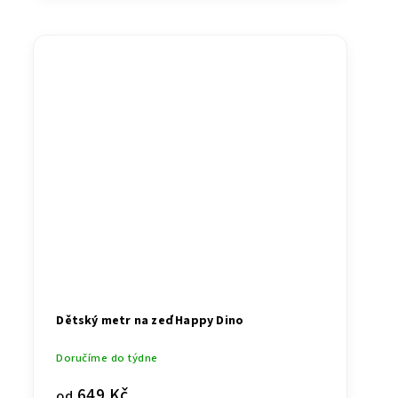
Dětský metr na zeď Happy Dino
Doručíme do týdne
649 Kč
od