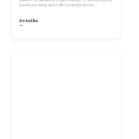
páskem na 3AA baterie (nejsou součástí !!!). Pečlivě vybraný
kousek pro radost vašich dětí a krásnější domov.
Do košíku