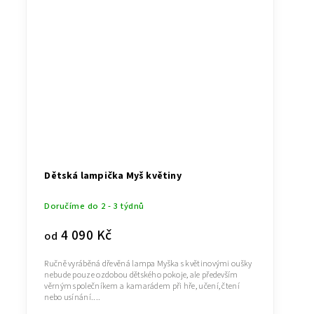
Dětská lampička Myš květiny
Doručíme do 2 - 3 týdnů
4 090 Kč
od
Ručně vyráběná dřevěná lampa Myška s květinovými oušky
nebude pouze ozdobou dětského pokoje, ale především
věrným společníkem a kamarádem při hře, učení, čtení
nebo usínání....