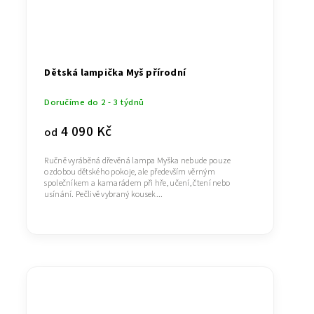
Dětská lampička Myš přírodní
Doručíme do 2 - 3 týdnů
4 090 Kč
od
Ručně vyráběná dřevěná lampa Myška nebude pouze
ozdobou dětského pokoje, ale především věrným
společníkem a kamarádem při hře, učení, čtení nebo
usínání. Pečlivě vybraný kousek...