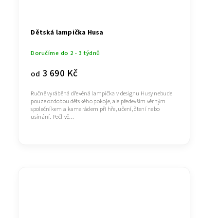
Dětská lampička Husa
Doručíme do 2 - 3 týdnů
3 690 Kč
od
Ručně vyráběná dřevěná lampička v designu Husy nebude
pouze ozdobou dětského pokoje, ale především věrným
společníkem a kamarádem při hře, učení, čtení nebo
usínání. Pečlivě...