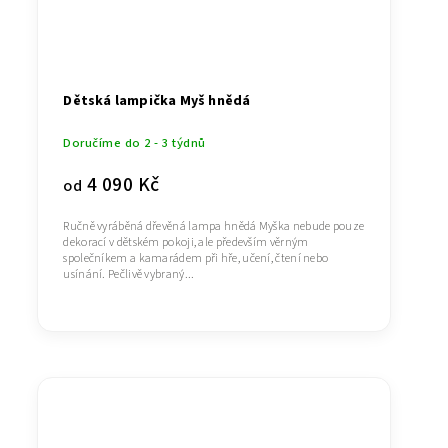
Dětská lampička Myš hnědá
Doručíme do 2 - 3 týdnů
4 090 Kč
od
Ručně vyráběná dřevěná lampa hnědá Myška nebude pouze
dekorací v dětském pokoji, ale především věrným
společníkem a kamarádem při hře, učení, čtení nebo
usínání. Pečlivě vybraný...