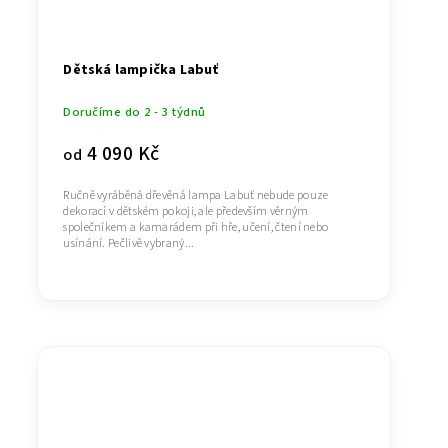
Dětská lampička Labuť
Doručíme do 2 - 3 týdnů
4 090 Kč
od
Ručně vyráběná dřevěná lampa Labuť nebude pouze
dekorací v dětském pokoji, ale především věrným
společníkem a kamarádem při hře, učení, čtení nebo
usínání. Pečlivě vybraný...