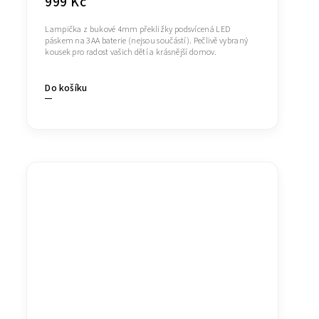
999 Kč
Lampička z bukové 4mm překližky podsvícená LED
páskem na 3AA baterie (nejsou součástí). Pečlivě vybraný
kousek pro radost vašich dětí a krásnější domov.
Do košíku