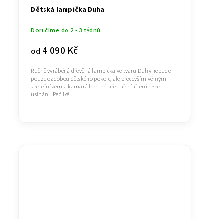
Dětská lampička Duha
Doručíme do 2 - 3 týdnů
4 090 Kč
od
Ručně vyráběná dřevěná lampička ve tvaru Duhy nebude
pouze ozdobou dětského pokoje, ale především věrným
společníkem a kamarádem při hře, učení, čtení nebo
usínání. Pečlivě...