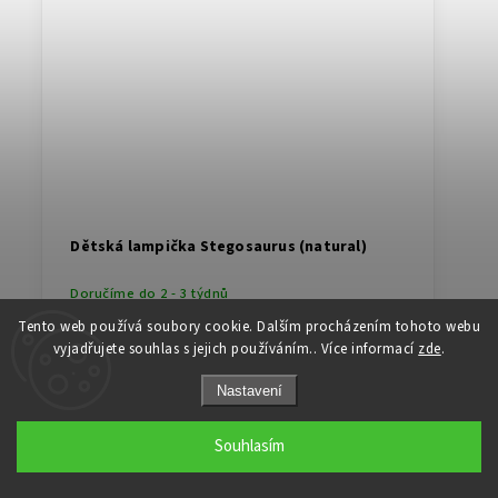
Dětská lampička Stegosaurus (natural)
Doručíme do 2 - 3 týdnů
Tento web používá soubory cookie. Dalším procházením tohoto webu
4 090 Kč
od
vyjadřujete souhlas s jejich používáním.. Více informací
zde
.
Ručně vyráběná dřevěná lampa Stegosaurus v přírodních
Nastavení
barvách nebude pouze dekorací v dětském pokoji, ale
především věrným společníkem a kamarádem při hře,
učení, čtení nebo...
Souhlasím