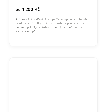
4 290 Kč
od
Ručně vyráběná dřevěná lampa Myška v pískových barvách
se zdobenými oušky s květinami nebude pouze dekorací v
dětském pokoji, ale především věrným společníkem a
kamarádem při...