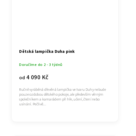
Dětská lampička Duha pink
Doručíme do 2 - 3 týdnů
4 090 Kč
od
Ručně vyráběná dřevěná lampička ve tvaru Duhy nebude
pouze ozdobou dětského pokoje, ale především věrným
společníkem a kamarádem při hře, učení, čtení nebo
usínání. Pečlivě...