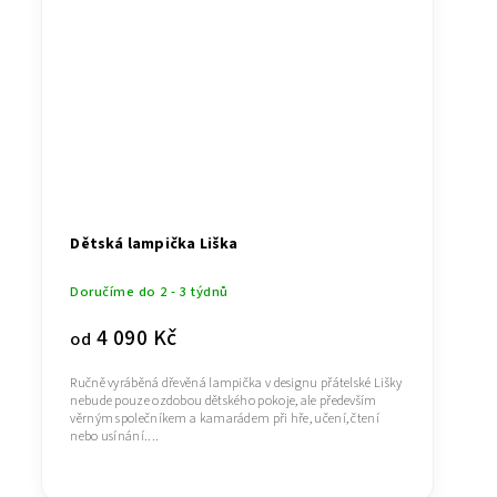
Dětská lampička Liška
Doručíme do 2 - 3 týdnů
4 090 Kč
od
Ručně vyráběná dřevěná lampička v designu přátelské Lišky
nebude pouze ozdobou dětského pokoje, ale především
věrným společníkem a kamarádem při hře, učení, čtení
nebo usínání....