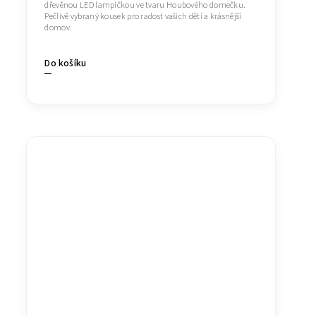
dřevěnou LED lampičkou ve tvaru Houbového domečku.
Pečlivě vybraný kousek pro radost vašich dětí a krásnější
domov.
Do košíku