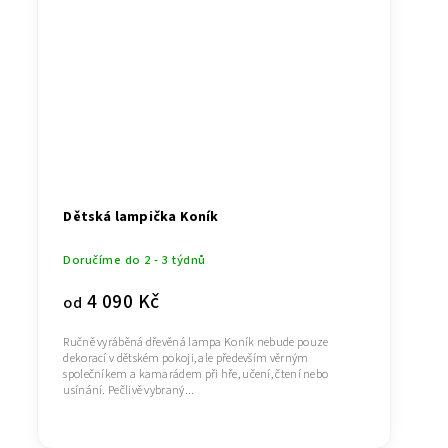
Dětská lampička Koník
Doručíme do 2 - 3 týdnů
4 090 Kč
od
Ručně vyráběná dřevěná lampa Koník nebude pouze
dekorací v dětském pokoji, ale především věrným
společníkem a kamarádem při hře, učení, čtení nebo
usínání. Pečlivě vybraný...