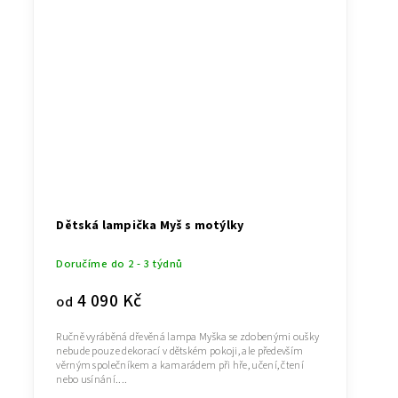
Dětská lampička Myš s motýlky
Doručíme do 2 - 3 týdnů
4 090 Kč
od
Ručně vyráběná dřevěná lampa Myška se zdobenými oušky
nebude pouze dekorací v dětském pokoji, ale především
věrným společníkem a kamarádem při hře, učení, čtení
nebo usínání....