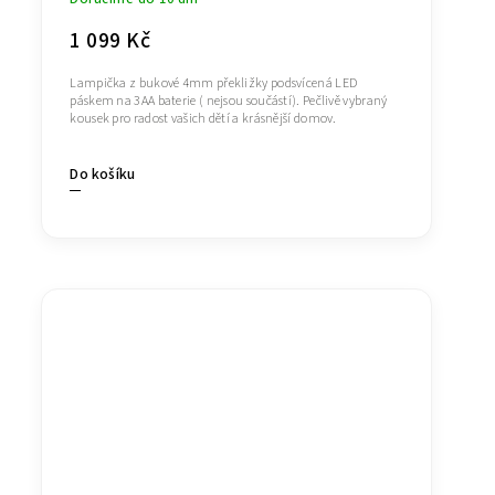
1 099 Kč
Lampička z bukové 4mm překližky podsvícená LED
páskem na 3AA baterie ( nejsou součástí). Pečlivě vybraný
kousek pro radost vašich dětí a krásnější domov.
Do košíku