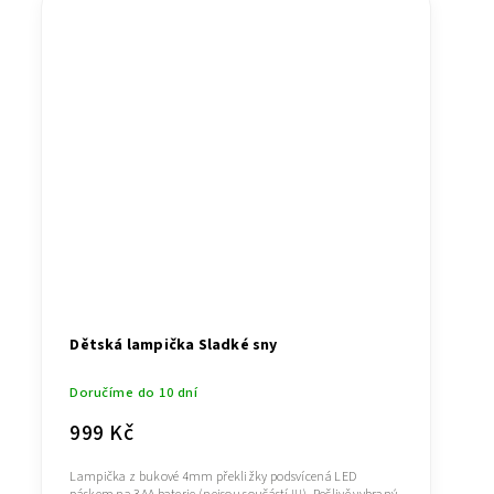
Dětská lampička Sladké sny
Doručíme do 10 dní
999 Kč
Lampička z bukové 4mm překližky podsvícená LED