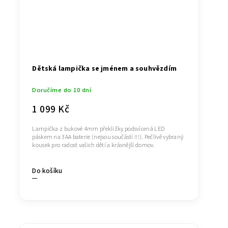
Dětská lampička se jménem a souhvězdím
Doručíme do 10 dní
1 099 Kč
Lampička z bukové 4mm překližky podsvícená LED
páskem na 3AA baterie (nejsou součástí !!!). Pečlivě vybraný
kousek pro radost vašich dětí a krásnější domov.
Do košíku