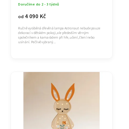
Doručíme do 2 - 3 týdnů
4 090 Kč
od
Ručně vyráběná dřevěná lampa Astronaut nebude pouze
dekorací v dětském pokoji, ale především věrným
společníkem a kamarádem při hře, učení, čtení nebo
usínání. Pečlivě vybraný...