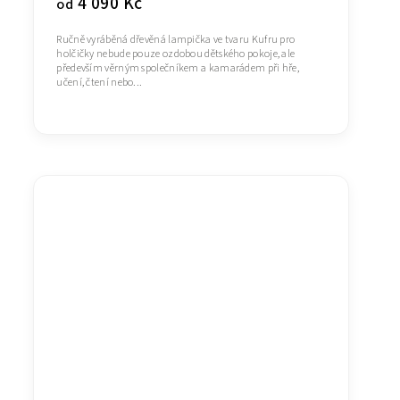
4 090 Kč
od
Ručně vyráběná dřevěná lampička ve tvaru Kufru pro
holčičky nebude pouze ozdobou dětského pokoje, ale
především věrným společníkem a kamarádem při hře,
učení, čtení nebo...