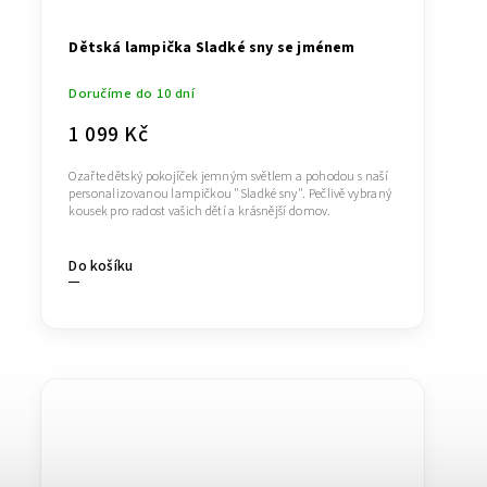
Dětská lampička Sladké sny se jménem
Doručíme do 10 dní
1 099 Kč
Ozařte dětský pokojíček jemným světlem a pohodou s naší
personalizovanou lampičkou "Sladké sny". Pečlivě vybraný
kousek pro radost vašich dětí a krásnější domov.
Do košíku