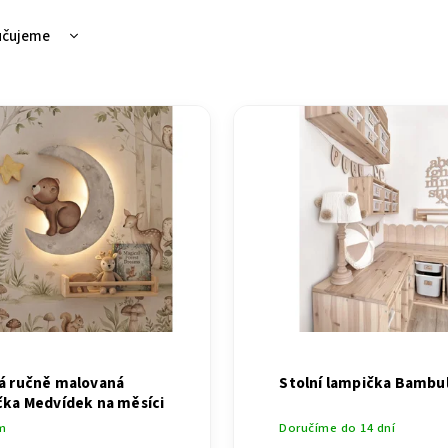
učujeme
ější
žší
dávanější
dně
á ručně malovaná
Stolní lampička Bambu
čka Medvídek na měsíci
m
Doručíme do 14 dní