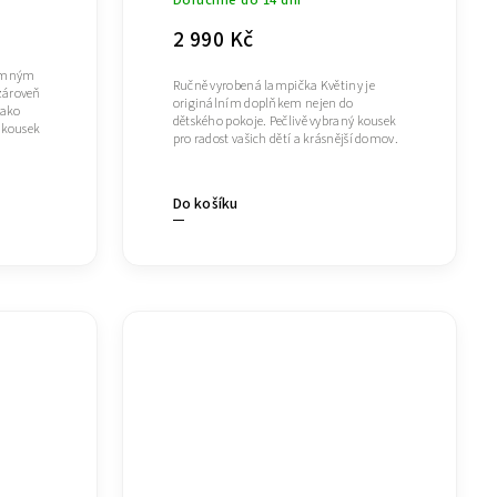
2 990 Kč
jemným
Ručně vyrobená lampička Květiny je
zároveň
originálním doplňkem nejen do
jako
dětského pokoje. Pečlivě vybraný kousek
ý kousek
pro radost vašich dětí a krásnější domov.
Do košíku