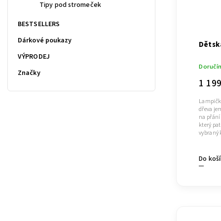
Tipy pod stromeček
BESTSELLERS
Dárkové poukazy
Dětsk
VÝPRODEJ
Doručí
Značky
1 19
Lampička
dřeva je
na přání
který pat
vybraný 
Do koš