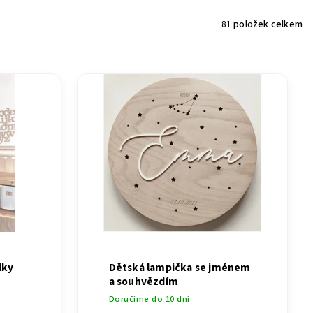
81
položek celkem
lky
Dětská lampička se jménem
a souhvězdím
Doručíme do 10 dní