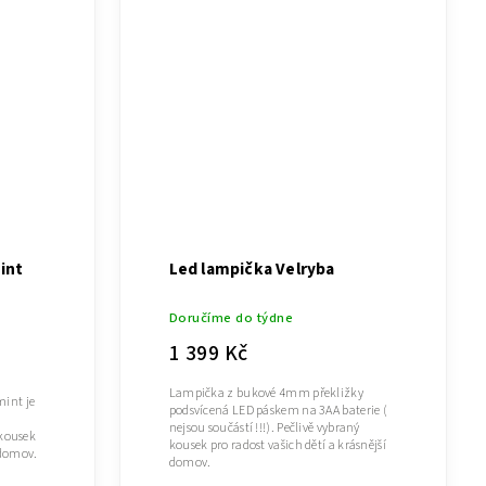
int
Led lampička Velryba
Doručíme do týdne
1 399 Kč
Lampička z bukové 4mm překližky
int je
podsvícená LED páskem na 3AA baterie (
nejsou součástí !!!). Pečlivě vybraný
 kousek
kousek pro radost vašich dětí a krásnější
 domov.
domov.