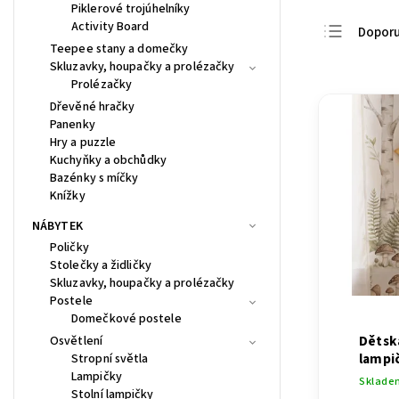
Piklerové trojúhelníky
Activity Board
Dopor
Teepee stany a domečky
Nejlevn
Skluzavky, houpačky a prolézačky
Prolézačky
Nejdra
Dřevěné hračky
Nejpro
Panenky
Hry a puzzle
Abece
Kuchyňky a obchůdky
Bazénky s míčky
Knížky
NÁBYTEK
Poličky
Stolečky a židličky
Skluzavky, houpačky a prolézačky
Postele
Domečkové postele
Dětsk
Osvětlení
lampi
Stropní světla
Lampičky
Sklade
Stolní lampičky