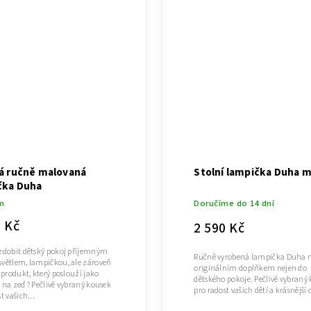
á ručně malovaná
Stolní lampička Duha m
čka Duha
m
Doručíme do 14 dní
0 Kč
2 590 Kč
zdobit dětský pokoj příjemným
Ručně vyrobená lampička Duha m
větlem, lampičkou, ale zároveň
originálním doplňkem nejen do
 produkt, který poslouží jako
dětského pokoje. Pečlivě vybraný
 na zeď ? Pečlivě vybraný kousek
pro radost vašich dětí a krásnější
t vašich...