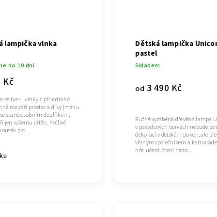
á lampička vlnka
Dětská lampička Unico
pastel
me do 10 dní
Skladem
9 Kč
3 490 Kč
od
 ve tvaru vlnky z přírodního
mně rozzáří prostor a díky jménu
 se stane osobním doplňkem,
Ručně vyráběná dřevěná lampa 
ří jen vašemu dítěti. Pečlivě
v pastelových barvách nebude po
kousek pro...
dekorací v dětském pokoji, ale př
věrným společníkem a kamaráde
hře, učení, čtení nebo...
íku