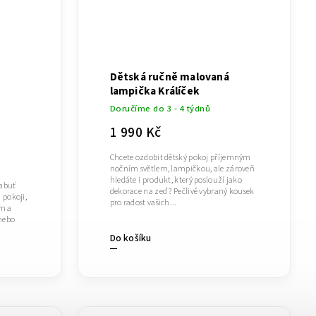
Dětská ručně malovaná
lampička Králíček
Doručíme do 3 - 4 týdnů
1 990 Kč
Chcete ozdobit dětský pokoj příjemným
nočním světlem, lampičkou, ale zároveň
hledáte i produkt, který poslouží jako
Labuť
dekorace na zeď ? Pečlivě vybraný kousek
 pokoji,
pro radost vašich...
em a
 nebo
Do košíku