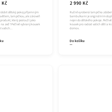
0 Kč
2 990 Kč
zdobit dětský pokoj příjemným
Ručně vyrobená lampička zdobe
větlem, lampičkou, ale zároveň
bambulkami je originálním do
 produkt, který poslouží jako
nejen do dětského pokoje. Pečlivě
 na zeď ? Pečlivě vybraný kousek
kousek pro radost vašich dětí a kr
t vašich...
domov.
íku
Do košíku