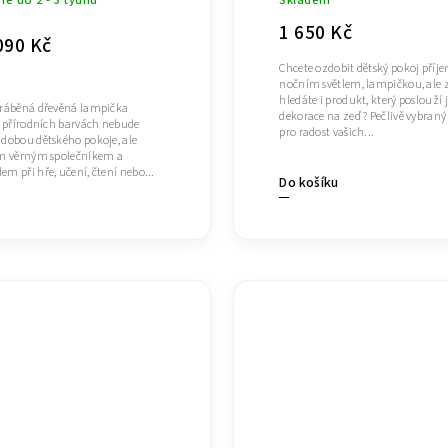
1 650 Kč
090 Kč
Chcete ozdobit dětský pokoj pří
nočním světlem, lampičkou, ale 
hledáte i produkt, který poslouží 
ráběná dřevěná lampička
dekorace na zeď ? Pečlivě vybran
v přírodních barvách nebude
pro radost vašich...
dobou dětského pokoje, ale
m věrným společníkem a
m při hře, učení, čtení nebo...
Do košíku