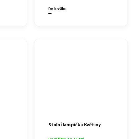
Do košíku
á
Stolní lampička Květiny
Doručíme do 14 dní