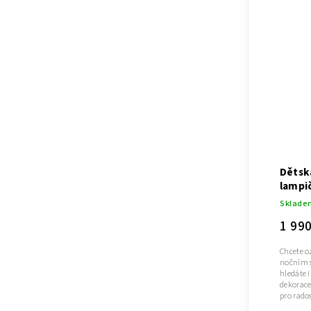
Dětsk
lampi
Sklade
1 99
Chcete o
nočním s
hledáte i
dekorace
pro rados