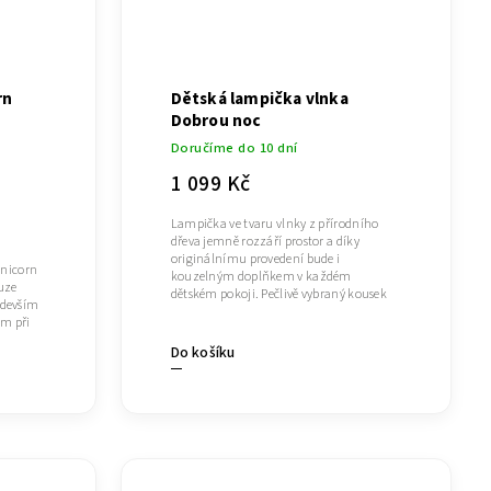
rn
Dětská lampička vlnka
Dobrou noc
Doručíme do 10 dní
1 099 Kč
Lampička ve tvaru vlnky z přírodního
dřeva jemně rozzáří prostor a díky
originálnímu provedení bude i
Unicorn
kouzelným doplňkem v každém
uze
dětském pokoji. Pečlivě vybraný kousek
edevším
pro...
m při
Do košíku