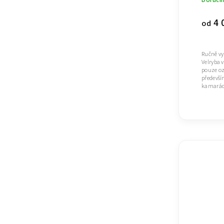
4 
od
Ručně vy
Velryba 
pouze oz
předevší
kamaráde