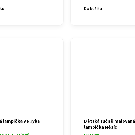
íku
Do košíku
á lampička Velryba
Dětská ručně malovan
lampička Měsíc
e do 2 - 3 týdnů
Skladem