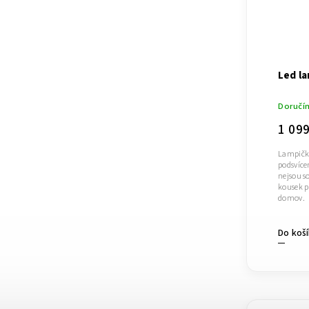
Led l
Doručí
1 09
Lampičk
podsvíce
nejsou so
kousek pr
domov.
Do koš