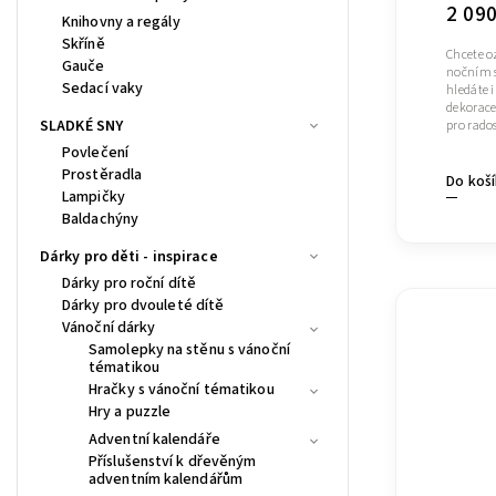
2 09
Knihovny a regály
Skříně
Chcete o
Gauče
nočním s
Sedací vaky
hledáte i
dekorace
SLADKÉ SNY
pro rados
Povlečení
Prostěradla
Do koš
Lampičky
Baldachýny
Dárky pro děti - inspirace
Dárky pro roční dítě
Dárky pro dvouleté dítě
Vánoční dárky
Samolepky na stěnu s vánoční
tématikou
Hračky s vánoční tématikou
Hry a puzzle
Adventní kalendáře
Příslušenství k dřevěným
adventním kalendářům