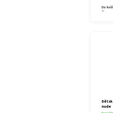
Do koš
Dětsk
nude
Doručím