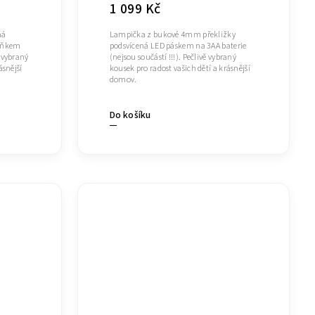
1 099 Kč
ná
Lampička z bukové 4mm překližky
plňkem
podsvícená LED páskem na 3AA baterie
 vybraný
(nejsou součástí !!!). Pečlivě vybraný
ásnější
kousek pro radost vašich dětí a krásnější
domov.
Do košíku