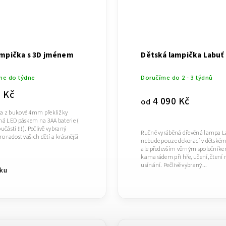
ampička s 3D jménem
Dětská lampička Labuť
me do týdne
Doručíme do 2 - 3 týdnů
9 Kč
4 090 Kč
od
a z bukové 4mm překližky
ná LED páskem na 3AA baterie (
učástí !!!). Pečlivě vybraný
Ručně vyráběná dřevěná lampa 
o radost vašich dětí a krásnější
nebude pouze dekorací v dětském
ale především věrným společník
kamarádem při hře, učení, čtení
usínání. Pečlivě vybraný...
íku