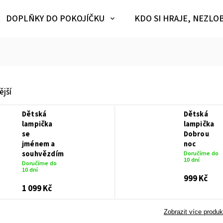
DOPLŇKY DO POKOJÍČKU
KDO SI HRAJE, NEZLO
jší
Dětská
Dětská
lampička
lampička
se
Dobrou
jménem a
noc
souhvězdím
Doručíme do
10 dní
Doručíme do
10 dní
999 Kč
1 099 Kč
Zobrazit více produk