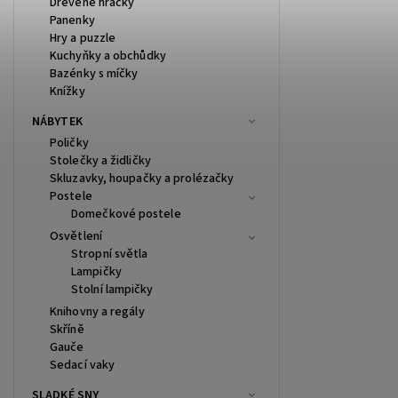
Dřevěné hračky
Panenky
Hry a puzzle
Kuchyňky a obchůdky
Bazénky s míčky
Knížky
NÁBYTEK
Poličky
Stolečky a židličky
Skluzavky, houpačky a prolézačky
Postele
Domečkové postele
Osvětlení
Stropní světla
Lampičky
Stolní lampičky
Knihovny a regály
Skříně
Gauče
Sedací vaky
SLADKÉ SNY