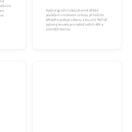
emě
lečením
Naše originální oboustranné dětské
pro
povlečení s motivem cirkusu přináší do
mov.
dětského pokoje zábavu a kouzlo! Pečlivě
vybraný kousek pro radost vašich dětí a
krásnější domov.