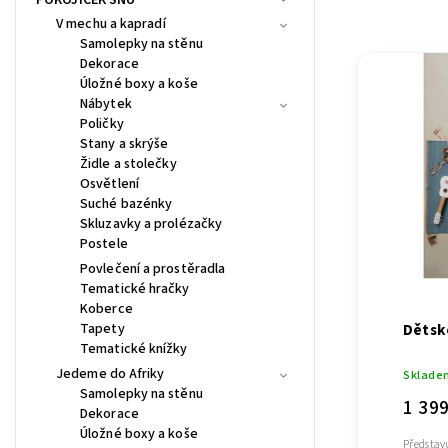
Nejlevn
V mechu a kapradí
Samolepky na stěnu
Nejdra
Dekorace
Nejpro
Úložné boxy a koše
Nábytek
Abece
Poličky
Stany a skrýše
Židle a stolečky
Osvětlení
Suché bazénky
Skluzavky a prolézačky
Postele
Povlečení a prostěradla
Tematické hračky
Koberce
Tapety
Dětsk
Tematické knížky
Jedeme do Afriky
Sklade
Samolepky na stěnu
1 39
Dekorace
Úložné boxy a koše
Představ