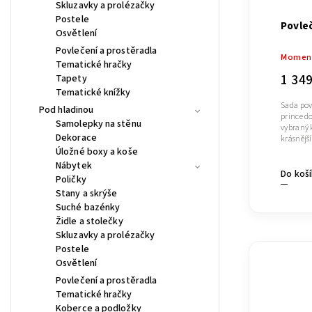
Skluzavky a prolézačky
Postele
Povleč
Osvětlení
Povlečení a prostěradla
Moment
Tematické hračky
1 34
Tapety
Tematické knížky
Sada pov
Pod hladinou
prince d
Samolepky na stěnu
vybraný 
Dekorace
krásnějš
Úložné boxy a koše
Nábytek
Do koš
Poličky
Stany a skrýše
Suché bazénky
Židle a stolečky
Skluzavky a prolézačky
Postele
Osvětlení
Povlečení a prostěradla
Tematické hračky
Koberce a podložky