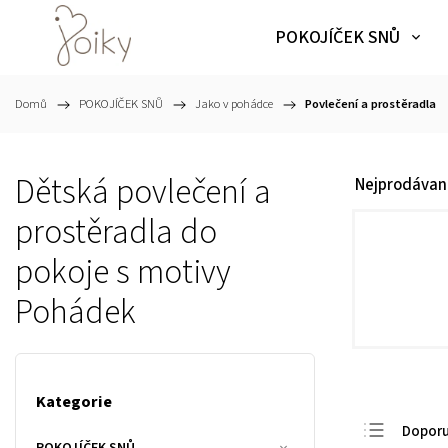
POKOJÍČEK SNŮ
Domů
/
POKOJÍČEK SNŮ
/
Jako v pohádce
/
Povlečení a prostěradla
Dětská povlečení a
Nejprodávaně
prostěradla do
pokoje s motivy
Pohádek
Kategorie
Dopor
POKOJÍČEK SNŮ