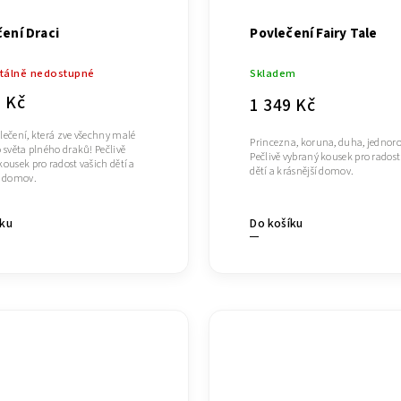
ení Draci
Povlečení Fairy Tale
álně nedostupné
Skladem
9 Kč
1 349 Kč
lečení, která zve všechny malé
Princezna, koruna, duha, jednoro
o světa plného draků! Pečlivě
Pečlivě vybraný kousek pro radost
kousek pro radost vašich dětí a
dětí a krásnější domov.
í domov.
íku
Do košíku