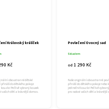
ení Královský králíček
Povlečení Ovocný sad
m
Skladem
290 Kč
1 290 Kč
od
ginální oboustranné dětské
Naše originální oboustranné pov
í přináší do dětského pokoje
přináší do dětského pokoje nebo 
 kouzlo! Pečlivě vybraný kousek
jedinečné kouzlo! Pečlivě vybran
t vašich dětí a krásnější domov.
pro radost vašich dětí a krásnější