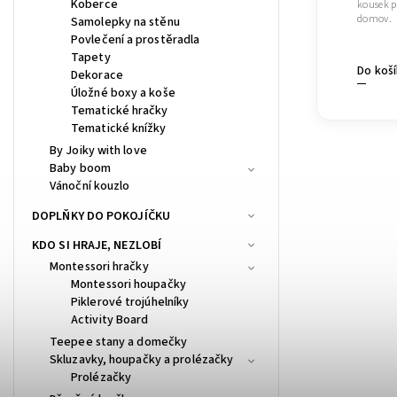
Koberce
kousek pr
domov.
Samolepky na stěnu
Povlečení a prostěradla
Tapety
Do koš
Dekorace
Úložné boxy a koše
Tematické hračky
Tematické knížky
By Joiky with love
Baby boom
Vánoční kouzlo
DOPLŇKY DO POKOJÍČKU
KDO SI HRAJE, NEZLOBÍ
Montessori hračky
Montessori houpačky
Piklerové trojúhelníky
Activity Board
Teepee stany a domečky
Skluzavky, houpačky a prolézačky
Prolézačky