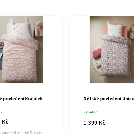
ější
žší
dávanější
dně
é povlečení Králíček
Dětské povlečení Unic
m
Skladem
9 Kč
1 399 Kč
ujeme naší nejnovější kolekci