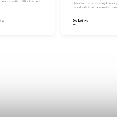
o radost vašich dětí a krásnější
Unicorn. Pečlivě vybraný kousek 
radost vašich dětí a krásnější do
Do košíku
íku