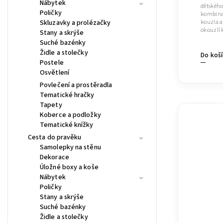
Nábytek
dětského
Poličky
kombinac
Skluzavky a prolézačky
kouzla a
okouzlí k
Stany a skrýše
Suché bazénky
Židle a stolečky
Do koš
Postele
Osvětlení
Povlečení a prostěradla
Tematické hračky
Tapety
Koberce a podložky
Tematické knížky
Cesta do pravěku
Samolepky na stěnu
Dekorace
Úložné boxy a koše
Nábytek
Poličky
Stany a skrýše
Suché bazénky
Židle a stolečky