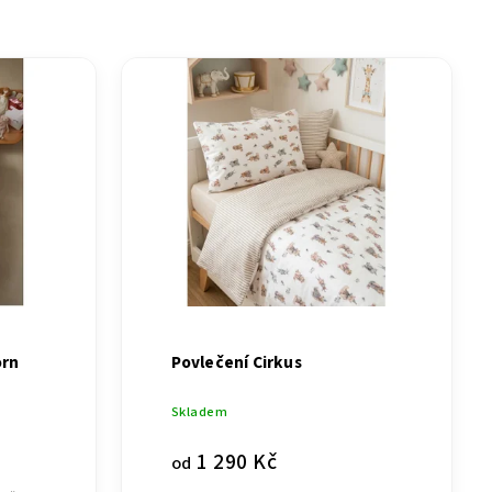
orn
Povlečení Cirkus
Skladem
1 290 Kč
od