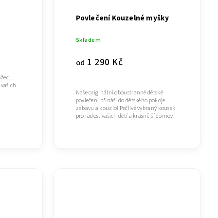
Povlečení Kouzelné myšky
Skladem
1 290 Kč
od
žec...
 vašich
Naše originální oboustranné dětské
povlečení přináší do dětského pokoje
zábavu a kouzlo! Pečlivě vybraný kousek
pro radost vašich dětí a krásnější domov.