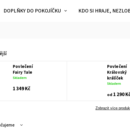
DOPLŇKY DO POKOJÍČKU
KDO SI HRAJE, NEZLO
jší
Povlečení
Povlečení
Fairy Tale
Královský
Skladem
králíček
Skladem
1 349 Kč
1 290 K
od
Zobrazit více produk
učujeme