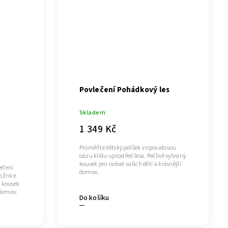
Povlečení Pohádkový les
Skladem
1 349 Kč
Proměňte dětský pelíšek v opravdovou
oázu klidu uprostřed lesa. Pečlivě vybraný
kousek pro radost vašich dětí a krásnější
lečení
domov.
ložnice
ý kousek
 domov.
Do košíku