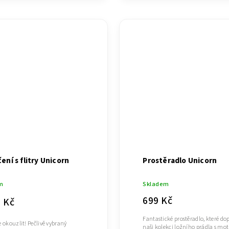
ení s flitry Unicorn
Prostěradlo Unicorn
m
Skladem
699 Kč
9 Kč
Fantastické prostěradlo, které do
e okouzlit! Pečlivě vybraný
naši kolekci ložního prádla s mo