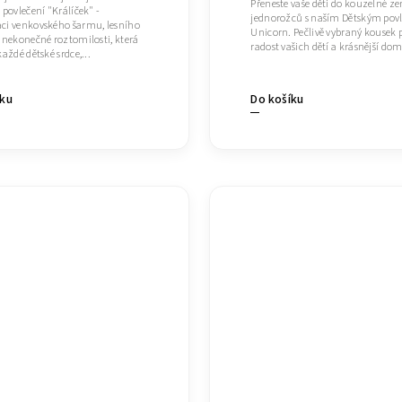
Přeneste vaše děti do kouzelné z
 povlečení "Králíček" -
jednorožců s naším Dětským pov
i venkovského šarmu, lesního
Unicorn. Pečlivě vybraný kousek 
 nekonečné roztomilosti, která
radost vašich dětí a krásnější do
aždé dětské srdce,...
íku
Do košíku