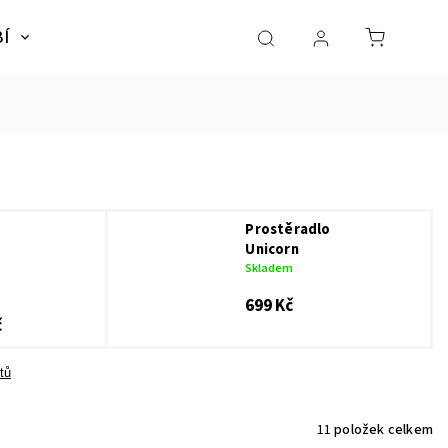
BÍ
NÁBYTEK
SLADKÉ SNY
Dárky pro dě
Prostěradlo
Unicorn
Skladem
699 Kč
č
tů
11
položek celkem