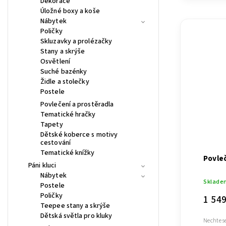
Dekorace
Úložné boxy a koše
Nábytek
Poličky
Skluzavky a prolézačky
Stany a skrýše
Osvětlení
Suché bazénky
Židle a stolečky
Postele
Povlečení a prostěradla
Tematické hračky
Tapety
Dětské koberce s motivy
cestování
Tematické knížky
Povleč
Páni kluci
Nábytek
Sklade
Postele
Poličky
1 54
Teepee stany a skrýše
Dětská světla pro kluky
Nechte s