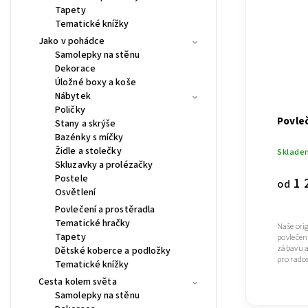
Tapety
Tematické knížky
Jako v pohádce
Samolepky na stěnu
Dekorace
Úložné boxy a koše
Nábytek
Poličky
Povleč
Stany a skrýše
Bazénky s míčky
Židle a stolečky
Sklade
Skluzavky a prolézačky
Postele
1 
od
Osvětlení
Povlečení a prostěradla
Tematické hračky
Naše ori
Tapety
povlečen
zábavu a
Dětské koberce a podložky
pro rados
Tematické knížky
Cesta kolem světa
Samolepky na stěnu