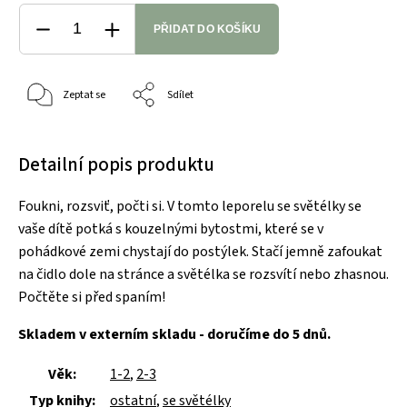
PŘIDAT DO KOŠÍKU
Zeptat se
Sdílet
Detailní popis produktu
Foukni, rozsviť, počti si. V tomto leporelu se světélky se
vaše dítě potká s kouzelnými bytostmi, které se v
pohádkové zemi chystají do postýlek. Stačí jemně zafoukat
na čidlo dole na stránce a světélka se rozsvítí nebo zhasnou.
Počtěte si před spaním!
Skladem v externím skladu - doručíme do 5 dnů.
Věk:
1-2
,
2-3
Typ knihy:
ostatní
,
se světélky