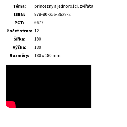
Téma:
princezny a jednorožci
,
zvířata
ISBN:
978-80-256-3628-2
PCT:
6677
Počet stran:
12
Šířka:
180
Výška:
180
Rozměry:
180 x 180 mm