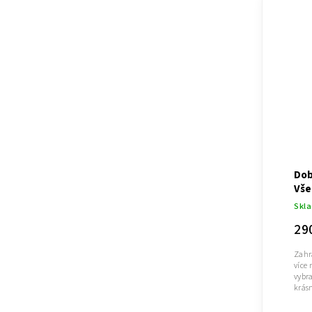
Dob
Vše
Skl
29
Zahra
více 
vybra
krás