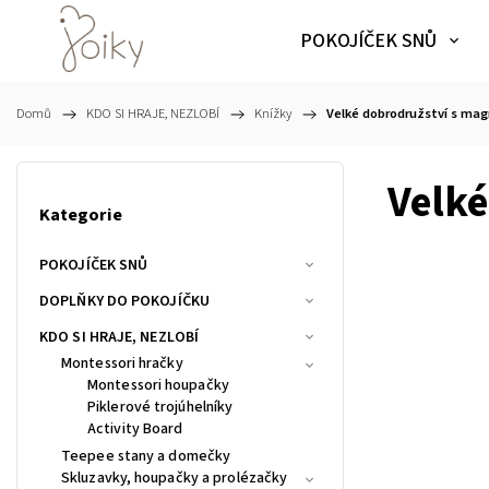
POKOJÍČEK SNŮ
Domů
/
KDO SI HRAJE, NEZLOBÍ
/
Knížky
/
Velké dobrodružství s ma
Velké
Kategorie
POKOJÍČEK SNŮ
DOPLŇKY DO POKOJÍČKU
KDO SI HRAJE, NEZLOBÍ
Montessori hračky
Montessori houpačky
Piklerové trojúhelníky
Activity Board
Teepee stany a domečky
Skluzavky, houpačky a prolézačky