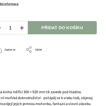
ilní informace
PŘIDAT DO KOŠÍKU
Zeptat se
Sdílet
á kniha měřící 300 × 920 mm tě zavede pod hladinu
ní mořská dobrodružství - potápěj se k vraku lodi, objevuj
ozvíjejí jejich jemnou motoriku, fantazii a slovní zásobu.