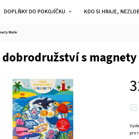
DOPLŇKY DO POKOJÍČKU
KDO SI HRAJE, NEZLO
gnety Moře
 dobrodružství s magnety
3
Vyde
pro r