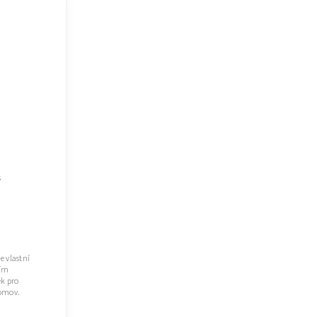
s
e vlastní
ším
ek pro
domov.