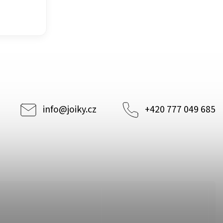
info
@
joiky.cz
+420 777 049 685