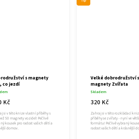
Tip
rodružství s magnety
Velké dobrodružství 
, co jezdí
magnety Zvířata
adem
Skladem
0 Kč
320 Kč
j si v této knize vlastní příběhy s
Zahraj si v této rozkládací kniz
než 50 magnety vozidel! Pečlivě
příběhy se zvířaty - nyní ve vět
ný kousek pro radost vašich dětí a
formátu! Pečlivě vybraný kous
nější domov.
radost vašich dětí a krásnější 