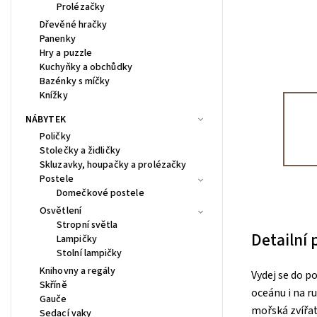
Prolézačky
Dřevěné hračky
Panenky
Hry a puzzle
Kuchyňky a obchůdky
Bazénky s míčky
Knížky
NÁBYTEK
Poličky
Stolečky a židličky
Skluzavky, houpačky a prolézačky
Postele
Domečkové postele
Osvětlení
Stropní světla
Detailní
Lampičky
Stolní lampičky
Knihovny a regály
Vydej se do p
Skříně
oceánu i na r
Gauče
mořská zvířat
Sedací vaky