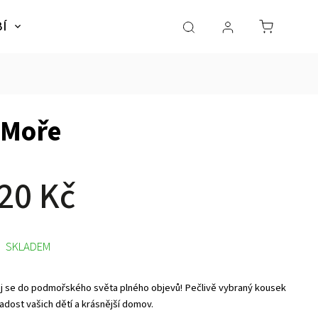
BÍ
NÁBYTEK
SLADKÉ SNY
Dárky pro dě
 Moře
20 Kč
SKLADEM
j se do podmořského světa plného objevů! Pečlivě vybraný kousek
adost vašich dětí a krásnější domov.