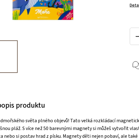
Deta
 popis produktu
odmořského světa plného objevů! Tato velká rozkládací magnetick
ušnou pláž. S více než 50 barevnými magnety si můžeš vytvořit vlast
a nebo si postav hrad z písku. Magnety děti nejen pobaví, ale také r