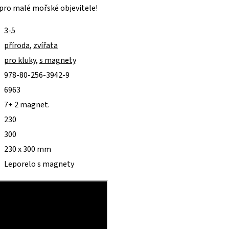
 pro malé mořské objevitele!
3-5
příroda
,
zvířata
pro kluky
,
s magnety
978-80-256-3942-9
6963
7+ 2 magnet.
230
300
230 x 300 mm
Leporelo s magnety