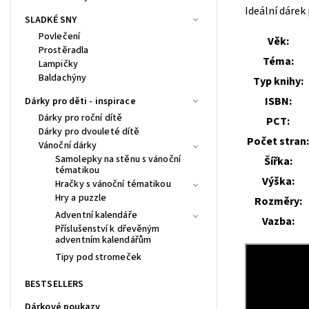
Ideální dárek
SLADKÉ SNY
Povlečení
Věk:
Prostěradla
Téma:
Lampičky
Baldachýny
Typ knihy:
ISBN:
Dárky pro děti - inspirace
Dárky pro roční dítě
PCT:
Dárky pro dvouleté dítě
Počet stran:
Vánoční dárky
Samolepky na stěnu s vánoční
Šířka:
tématikou
Výška:
Hračky s vánoční tématikou
Hry a puzzle
Rozměry:
Adventní kalendáře
Vazba:
Příslušenství k dřevěným
adventním kalendářům
Tipy pod stromeček
BESTSELLERS
Dárkové poukazy