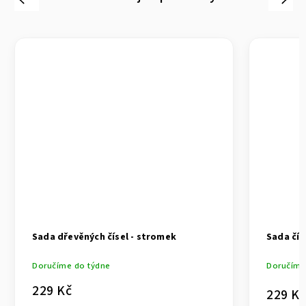
Sada dřevěných čísel - stromek
Sada čís
Doručíme do týdne
Doručíme
229 Kč
229 Kč