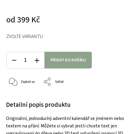
od
399 Kč
ZVOLTE VARIANTU
PŘIDAT DO KOŠÍKU
Zeptat se
Sdílet
Detailní popis produktu
Originální, jednoduchý adventní kalendář se jménem nebo
textem na přání. Můžete si vybrat jestli chcete text jen
vygravírovaný do dřeva nebo 3D text vytvořený pomocí 3D