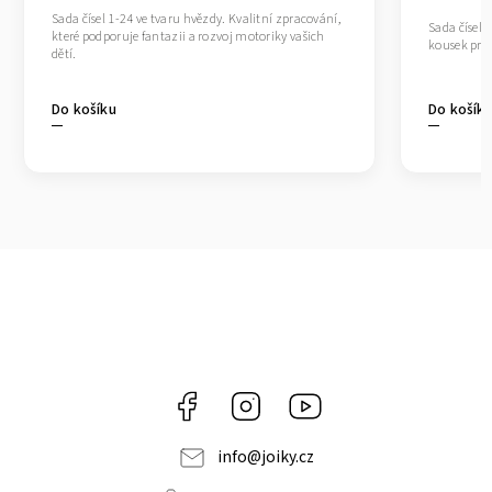
Sada čísel 1-24 ve tvaru hvězdy. Kvalitní zpracování,
Sada čísel 
které podporuje fantazii a rozvoj motoriky vašich
kousek pro 
dětí.
Do košíku
Do košík
Facebook
Instagram
https://www.youtube.co
info
@
joiky.cz