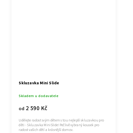
Skluzavka Mini Slide
Skladem u dodavatele
2 590 Kč
od
Udělejte radost svým dětem s tou nejlepší skluzavkou pro
děti - Skluzavka MiniSlide! Pečlivě vybraný kousek pro
radost vašich dětí a krásnější domov.