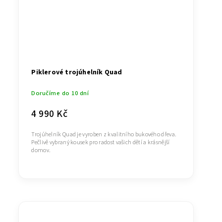
Piklerové trojúhelník Quad
Doručíme do 10 dní
4 990 Kč
Trojúhelník Quad je vyroben z kvalitního bukového dřeva.
Pečlivě vybraný kousek pro radost vašich dětí a krásnější
domov.