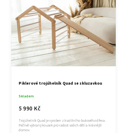
Piklerové trojúhelník Quad se skluzavkou
Skladem
5 990 Kč
Trojúhelník Quad je vyroben z kvalitního bukového dřeva.
Pečlivě vybraný kousek pro radost vašich dětí a krásnější
domov.