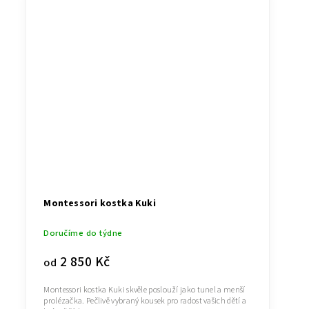
Montessori kostka Kuki
Doručíme do týdne
2 850 Kč
od
Montessori kostka Kuki skvěle poslouží jako tunel a menší
prolézačka. Pečlivě vybraný kousek pro radost vašich dětí a