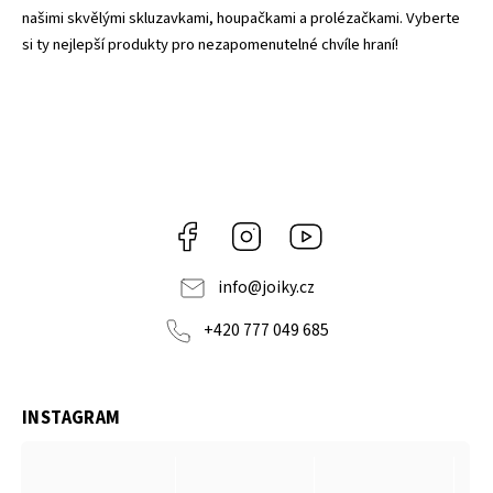
našimi skvělými skluzavkami, houpačkami a prolézačkami. Vyberte
si ty nejlepší produkty pro nezapomenutelné chvíle hraní!
Facebook
Instagram
https://www.youtube.co
info
@
joiky.cz
+420 777 049 685
INSTAGRAM