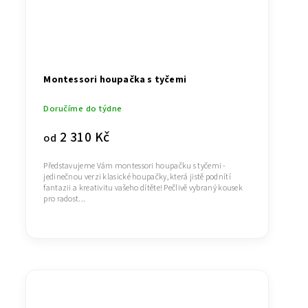
Montessori houpačka s tyčemi
Doručíme do týdne
2 310 Kč
od
Představujeme Vám montessori houpačku s tyčemi -
jedinečnou verzi klasické houpačky, která jistě podnítí
fantazii a kreativitu vašeho dítěte! Pečlivě vybraný kousek
pro radost...