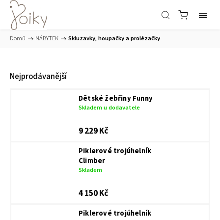
Domů
/
NÁBYTEK
/
Skluzavky, houpačky a prolézačky
Nejprodávanější
Dětské žebřiny Funny
Skladem u dodavatele
9 229 Kč
Piklerové trojúhelník
Climber
Skladem
4 150 Kč
Piklerové trojúhelník