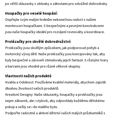
po větší skluzavky s oblouky a zákrutami pro odvážné dobrodruhy.
Houpačky
pro veselé houpání:
Dopřejte svým malým hrdinům nekonečnou radost s našimi
montessori houpačkami. S bezpečnými a pevnými konstrukcemi
jsou naše houpačky ideální pro rozvíjení rovnováhy a koordinace.
Prolézačky
pro skvělé dobrodružství:
Prolézačky jsou skvělým způsobem, jak podporovat pohyb a
motorický vývoj dětí. Naše prolézačky jsou koncipovány tak, aby
byly bezpečné a zároveň stimulovaly jejich fantazii. S různými tvary
a barvami jsou vhodné pro různé věkové skupiny.
Vlastnosti našich produktů
Kvalita a Odolnost: Používáme kvalitní materiály, abychom zajistili
dlouhou životnost našich produktů.
Kreativní Designy: Naše skluzavky, houpačky a prolézačky jsou
nejen zábavné, ale i stylové, aby odpovídaly každému dětskému
pokoji a vešly se i do malého bytu.
Podpořte radostné a aktivní dětství vašich malých průzkumníků s