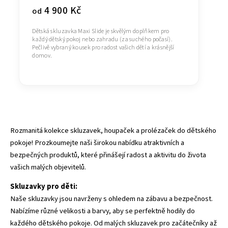
4 900 Kč
od
Dětská skluzavka Maxi Slide je skvělým doplňkem pro
každý dětský pokoj nebo zahradu (za suchého počasí).
Pečlivě vybraný kousek pro radost vašich dětí a krásnější
domov.
Rozmanitá kolekce skluzavek, houpaček a prolézaček do dětského
pokoje! Prozkoumejte naši širokou nabídku atraktivních a
bezpečných produktů, které přinášejí radost a aktivitu do života
vašich malých objevitelů.
Skluzavky
pro děti:
Naše skluzavky jsou navrženy s ohledem na zábavu a bezpečnost.
Nabízíme různé velikosti a barvy, aby se perfektně hodily do
každého dětského pokoje. Od malých skluzavek pro začátečníky až