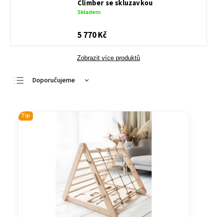
Climber se skluzavkou
Skladem
5 770 Kč
Zobrazit více produktů
Doporučujeme
Nejlevnější
Nejdražší
Tip
Nejprodávanější
Abecedně