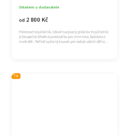
Skladem u dodavatele
2 800 Kč
od
Piklerové trojúhelník, lidově nazývaný piklerův trojúhelník
je bezpečná dřevěná prolézačka pro miminka, batolata a
malé děti. Pečlivě vybraný kousek pro radost vašich dětí a...
Tip