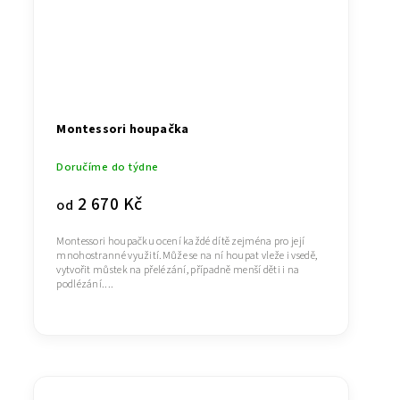
Montessori houpačka
Doručíme do týdne
2 670 Kč
od
Montessori houpačku ocení každé dítě zejména pro její
mnohostranné využití.Může se na ní houpat vleže i vsedě,
vytvořit můstek na přelézání, případně menší děti i na
podlézání....