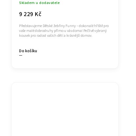
Skladem u dodavatele
9 229 Kč
Představujeme Dětské žebřiny Funny – dokonalé hřiště pro
vaše malé dobrodruhy přímo u vás doma! Pečlivě vybraný
kousek pro radost vašich dětí a krásnější domov.
Do košíku