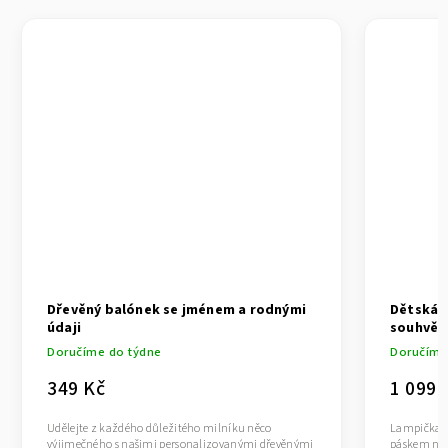
Dřevěný balónek se jménem a rodnými
Dětská 
údaji
souhvěz
Doručíme do týdne
Doručíme 
349 Kč
1 099 
Udělejte z každého důležitého milníku něco
Lampička z
výjimečného s našimi personalizovanými dřevěnými
páskem na 3