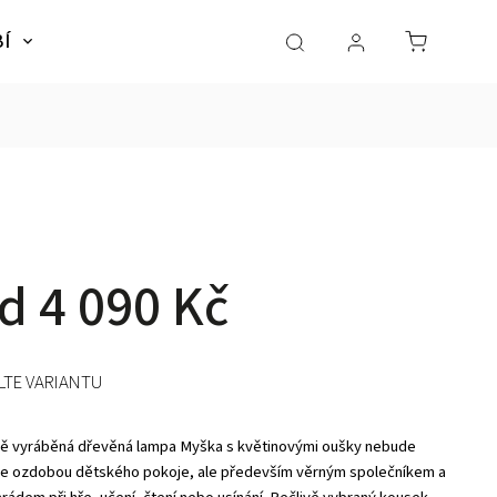
BÍ
NÁBYTEK
SLADKÉ SNY
Dárky pro dě
od
4 090 Kč
LTE VARIANTU
ě vyráběná dřevěná lampa Myška s květinovými oušky nebude
e ozdobou dětského pokoje, ale především věrným společníkem a