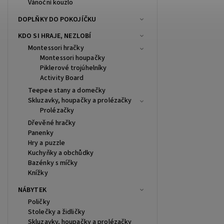
Vánoční kouzlo
DOPLŇKY DO POKOJÍČKU
KDO SI HRAJE, NEZLOBÍ
Montessori hračky
Montessori houpačky
Piklerové trojúhelníky
Activity Board
Teepee stany a domečky
Skluzavky, houpačky a prolézačky
Prolézačky
Dřevěné hračky
Panenky
Hry a puzzle
Kuchyňky a obchůdky
Bazénky s míčky
Knížky
NÁBYTEK
Poličky
Stolečky a židličky
Skluzavky, houpačky a prolézačky