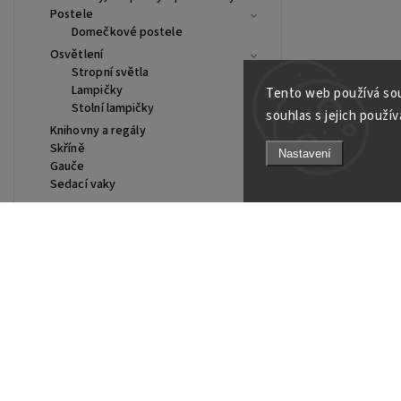
Postele
Domečkové postele
Osvětlení
Stropní světla
Lampičky
Tento web používá sou
Stolní lampičky
souhlas s jejich použív
Knihovny a regály
Skříně
Nastavení
Gauče
Sedací vaky
SLADKÉ SNY
Povlečení
Prostěradla
Lampičky
Facebook
Instagram
https://www.youtube.com/@Joiky
Baldachýny
Dárky pro děti - inspirace
Dárky pro roční dítě
Dárky pro dvouleté dítě
Vánoční dárky
Samolepky na stěnu s vánoční