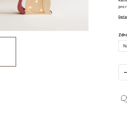
kama
pro r
Deta
Zdro
Na