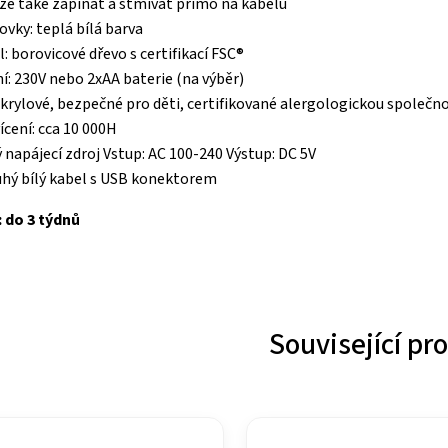
lze také zapínat a stmívat přímo na kabelu
ovky: teplá bílá barva
: borovicové dřevo s certifikací FSC®
í: 230V nebo 2xAA baterie (na výběr)
Akrylové, bezpečné pro děti, certifikované alergologickou společno
ícení: cca 10 000H
 napájecí zdroj Vstup: AC 100-240 Výstup: DC 5V
hý bílý kabel s USB konektorem
 do 3 týdnů
Související pr