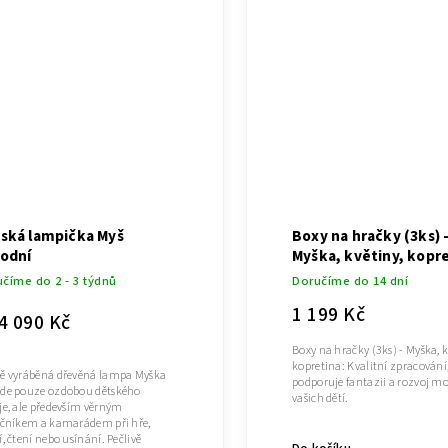
ská lampička Myš
Boxy na hračky (3ks) 
rodní
Myška, květiny, kopr
číme do 2 - 3 týdnů
Doručíme do 14 dní
1 199 Kč
4 090 Kč
Boxy na hračky (3ks) - Myška, k
kopretina: Kvalitní zpracování,
ě vyráběná dřevěná lampa Myška
podporuje fantazii a rozvoj mo
de pouze ozdobou dětského
vašich dětí.
je, ale především věrným
ečníkem a kamarádem při hře,
, čtení nebo usínání. Pečlivě