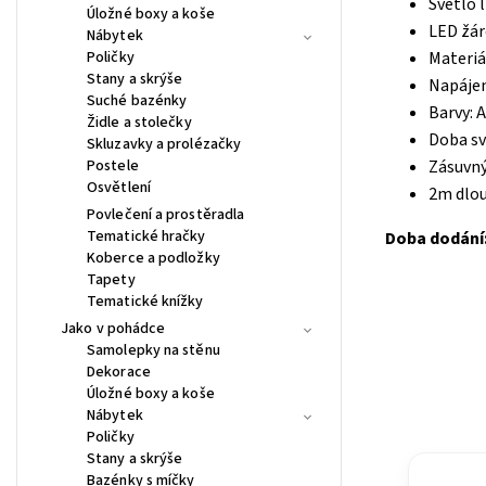
Světlo 
Úložné boxy a koše
LED žár
Nábytek
Poličky
Materiál
Stany a skrýše
Napájen
Suché bazénky
Barvy: 
Židle a stolečky
Doba sv
Skluzavky a prolézačky
Postele
Zásuvný
Osvětlení
2m dlou
Povlečení a prostěradla
Tematické hračky
Doba dodání:
Koberce a podložky
Tapety
Tematické knížky
Jako v pohádce
Samolepky na stěnu
Dekorace
Úložné boxy a koše
Nábytek
Poličky
Stany a skrýše
Bazénky s míčky