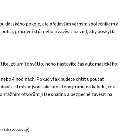
ou dětského pokoje, ale především věrným společníkem a
polici, pracovní stůl nebo ji zavěsit na zeď, aby poskytla
ítíte, ztlumíte světlo, nebo nastavíte čas automatického
 nebo 4 hodinách. Pokud však budete chtít upoutat
ínač a stmívač jsou také umístěny přímo na kabelu, což
ontážním otvorům ji lze snadno a bezpečně zavěsit na
rzi do zásuvky)