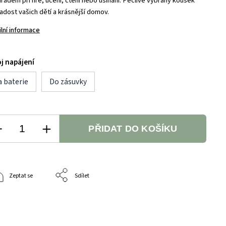
rádem při hře, učení, čtení nebo usínání. Pečlivě vybraný kousek
adost vašich dětí a krásnější domov.
ilní informace
j napájení
 baterie
Do zásuvky
PŘIDAT DO KOŠÍKU
Zeptat se
Sdílet