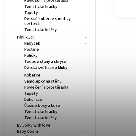
Povlečení a prostěradla
vybra
Tematické hračky
Tapety
Dětské koberce s motivy
cestování
Tematické knížky
Páni kluci
Nábytek
Postele
Poličky
Teepee stany a skrýše
Dětská světla pro kluky
Koberce
Samolepky na stěnu
Povlečení a prostěradla
Tapety
Dekorace
Úložné boxy a koše
Tematické hračky
Tematické knížky
By Joiky with love
Baby boom