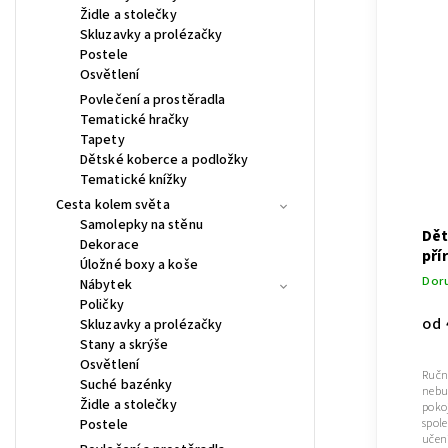
Židle a stolečky
Skluzavky a prolézačky
Postele
Osvětlení
Povlečení a prostěradla
Tematické hračky
Tapety
Dětské koberce a podložky
Tematické knížky
Cesta kolem světa
Samolepky na stěnu
Dět
Dekorace
pří
Úložné boxy a koše
Doru
Nábytek
Poličky
od
Skluzavky a prolézačky
Stany a skrýše
Osvětlení
Ručn
Suché bazénky
nebu
Židle a stolečky
poko
Postele
spol
učení