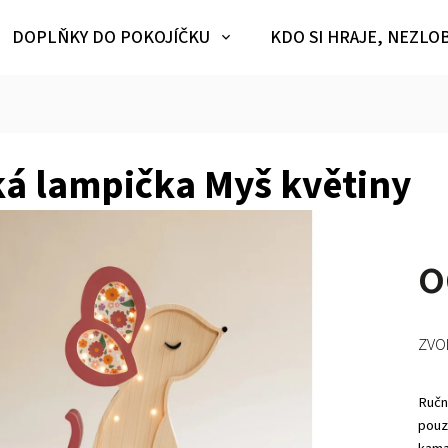
DOPLŇKY DO POKOJÍČKU
KDO SI HRAJE, NEZLO
ká lampička Myš květiny
ZVO
Ručn
pouz