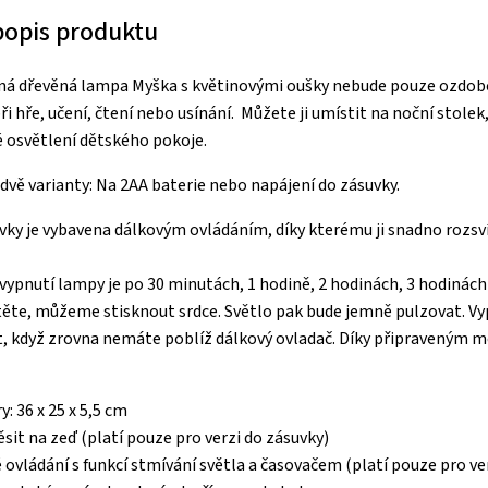
 popis produktu
ná dřevěná lampa Myška s květinovými oušky nebude pouze ozdob
hře, učení, čtení nebo usínání. Můžete ji umístit na noční stolek, 
é osvětlení dětského pokoje.
 dvě varianty: Na 2AA baterie nebo napájení do zásuvky.
vky je vybavena dálkovým ovládáním, díky kterému ji snadno rozsv
ypnutí lampy je po 30 minutách, 1 hodině, 2 hodinách, 3 hodinách
ěte, můžeme stisknout srdce. Světlo pak bude jemně pulzovat. Vyp
, když zrovna nemáte poblíž dálkový ovladač. Díky připraveným m
: 36 x 25 x 5,5 cm
ěsit na zeď (platí pouze pro verzi do zásuvky)
 ovládání s funkcí stmívání světla a časovačem (platí pouze pro ve