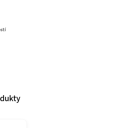
stí
odukty