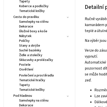
Tapety
Detailní
Koberce a podložky
Tematické knížky
Cesta do pravěku
Ručně vyrábě
Samolepky na stěnu
kamarádem při 
Dekorace
teplé a útuln
Úložné boxy a koše
Nábytek
Na výběr jsou
Poličky
Stany a skrýše
Verze do zásu
Suché bazénky
Židle a stolečky
vypnutí.
Skluzavky a prolézačky
Automatické v
Postele
pozornost dít
Osvětlení
se může hodit
Povlečení a prostěradla
zeď.
Tematické hračky
Tapety
Tematické knížky
Rozměry
Pod hladinou
Lze zav
Samolepky na stěnu
Dálkové
Dekorace