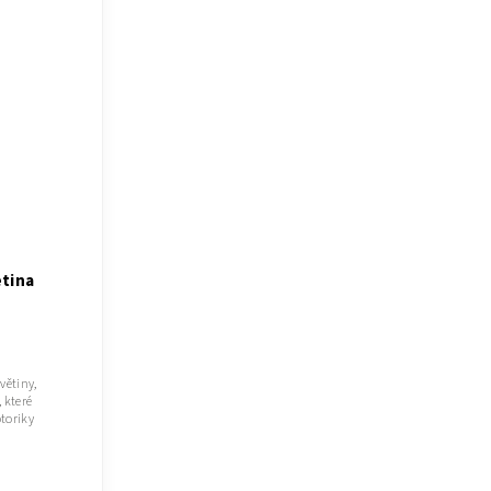
-
etina
větiny,
 které
toriky