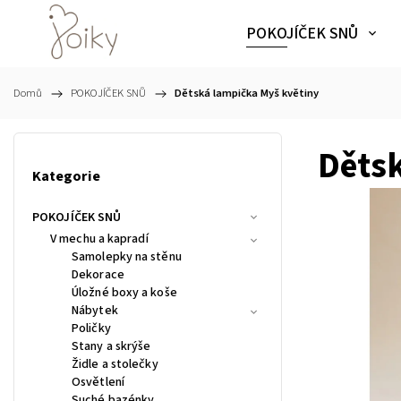
POKOJÍČEK SNŮ
Domů
/
POKOJÍČEK SNŮ
/
Dětská lampička Myš květiny
Děts
Kategorie
POKOJÍČEK SNŮ
V mechu a kapradí
Samolepky na stěnu
Dekorace
Úložné boxy a koše
Nábytek
Poličky
Stany a skrýše
Židle a stolečky
Osvětlení
Suché bazénky