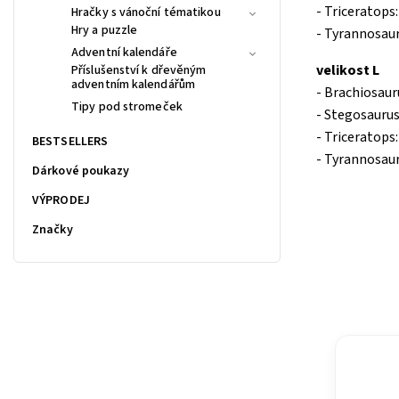
- Triceratops
Hračky s vánoční tématikou
Hry a puzzle
- Tyrannosaur
Adventní kalendáře
velikost L
Příslušenství k dřevěným
adventním kalendářům
- Brachiosau
Tipy pod stromeček
- Stegosaurus
- Triceratops
BESTSELLERS
- Tyrannosaur
Dárkové poukazy
VÝPRODEJ
Značky