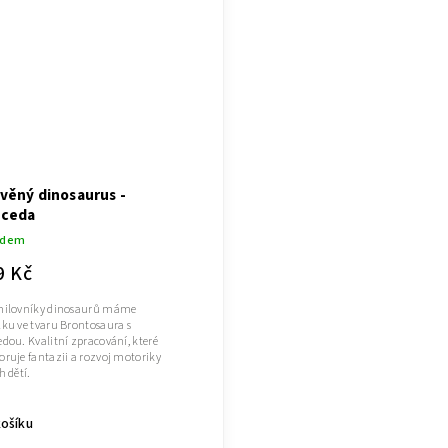
věný dinosaurus -
eceda
adem
9 Kč
milovníky dinosaurů máme
lku ve tvaru Brontosaura s
dou. Kvalitní zpracování, které
ruje fantazii a rozvoj motoriky
h dětí.
košíku