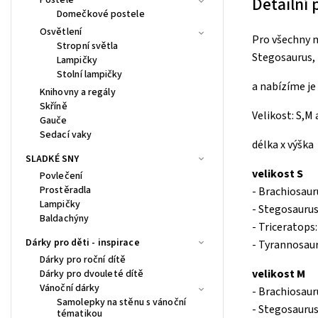
Detailní
Domečkové postele
Osvětlení
Pro všechny m
Stropní světla
Stegosaurus, 
Lampičky
Stolní lampičky
a nabízíme je
Knihovny a regály
Skříně
Velikost: S,M 
Gauče
Sedací vaky
délka x výška
SLADKÉ SNY
velikost S
Povlečení
Prostěradla
- Brachiosaur
Lampičky
- Stegosaurus
Baldachýny
- Triceratops
Dárky pro děti - inspirace
- Tyrannosau
Dárky pro roční dítě
velikost M
Dárky pro dvouleté dítě
Vánoční dárky
- Brachiosaur
Samolepky na stěnu s vánoční
- Stegosaurus
tématikou