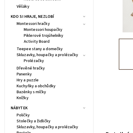
Věšáky
KDO SI HRAJE, NEZLOBÍ
Montessori hračky
Montessori houpačky
Piklerové trojúhelníky
Activity Board
Teepee stany a domečky
Skluzavky, houpačky a prolézačky
Prolézačky
Dřevěné hračky
Panenky
Hry a puzzle
Kuchyňky a obchůdky
Bazénky s míčky
Knížky
NÁBYTEK
Poličky
Stolečky a židličky
Skluzavky, houpačky a prolézačky
Postele