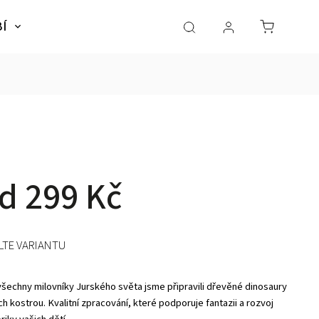
BÍ
NÁBYTEK
SLADKÉ SNY
Dárky pro dě
od
299 Kč
LTE VARIANTU
všechny milovníky Jurského světa jsme připravili dřevěné dinosaury
ich kostrou. Kvalitní zpracování, které podporuje fantazii a rozvoj