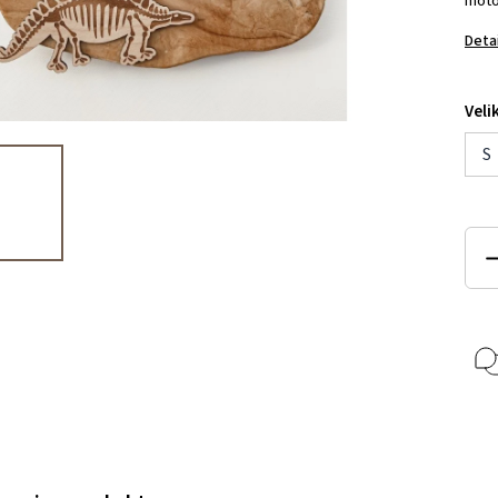
motor
Deta
Veli
S