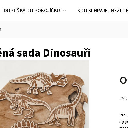
DOPLŇKY DO POKOJÍČKU
KDO SI HRAJE, NEZLO
i
ěná sada Dinosauři
ZVO
Pro 
s jej