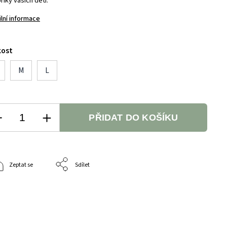
iky vašich dětí.
ilní informace
kost
M
L
PŘIDAT DO KOŠÍKU
Zeptat se
Sdílet