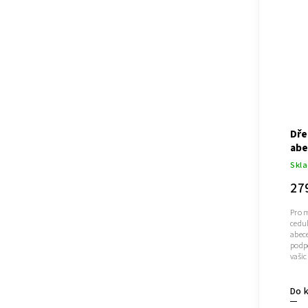
Dře
ab
Skl
27
Pro 
cedu
abece
podpo
vašic
Do 