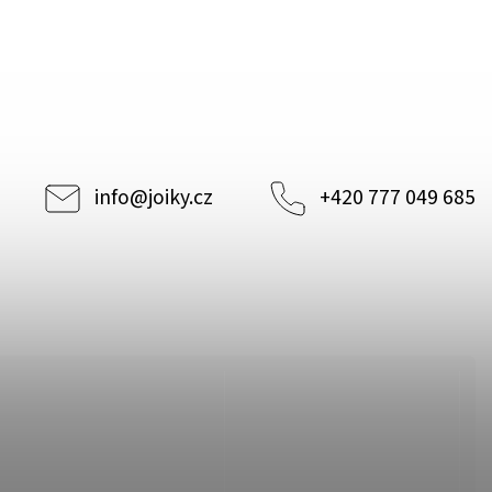
info
@
joiky.cz
+420 777 049 685