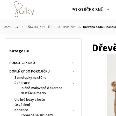
POKOJÍČEK SNŮ
Domů
/
DOPLŇKY DO POKOJÍČKU
/
Dekorace
/
Dřevěná sada Dinosauř
Dřev
Kategorie
POKOJÍČEK SNŮ
DOPLŇKY DO POKOJÍČKU
Samolepky na stěnu
Dekorace
Ručně malované dekorace
Nástěnné metry
Úložné boxy a koše
Osvětlení
Koberce
Koberce se silnicemi