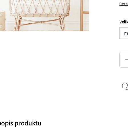
Deta
Veli
m
 popis produktu