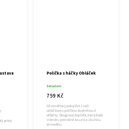
oustava
Polička s háčky Obláček
Skladem
759 Kč
Oživte dětský pokojíček s naší
obláčkovou poličkou doplněnou 6
?
věšáčky. Designový doplněk, který dodá
interiéru jedinečné kouzlo a útulnou
ký pokoj
atmosféru.