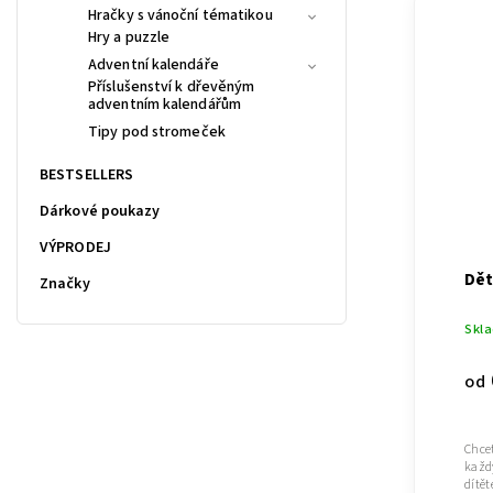
Hračky s vánoční tématikou
Hry a puzzle
Adventní kalendáře
Příslušenství k dřevěným
adventním kalendářům
Tipy pod stromeček
BESTSELLERS
Dárkové poukazy
VÝPRODEJ
Dět
Značky
Skl
od
Chce
každ
dítět