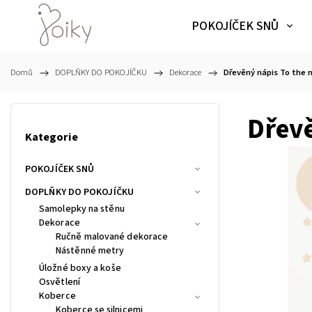
POKOJÍČEK SNŮ
Domů
/
DOPLŇKY DO POKOJÍČKU
/
Dekorace
/
Dřevěný nápis To the
Dřev
Kategorie
POKOJÍČEK SNŮ
DOPLŇKY DO POKOJÍČKU
Samolepky na stěnu
Dekorace
Ručně malované dekorace
Nástěnné metry
Úložné boxy a koše
Osvětlení
Koberce
Koberce se silnicemi