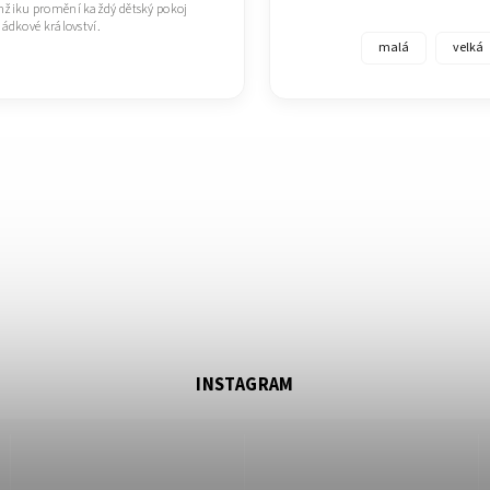
žiku promění každý dětský pokoj
ádkové království.
malá
velká
INSTAGRAM