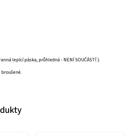
ranná lepící páska, průhledná - NENÍ SOUČÁSTÍ ).
ě broušené.
odukty