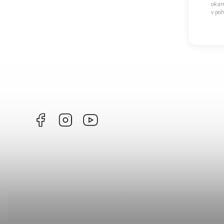
okam
v poh
Facebook
Instagram
https://www.youtube.com/@Joiky