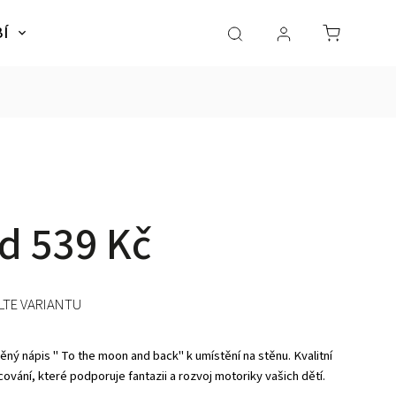
BÍ
NÁBYTEK
SLADKÉ SNY
Dárky pro dě
od
539 Kč
LTE VARIANTU
ěný nápis " To the moon and back" k umístění na stěnu. Kvalitní
ování, které podporuje fantazii a rozvoj motoriky vašich dětí.