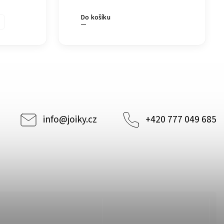
Do košíku
info
@
joiky.cz
+420 777 049 685