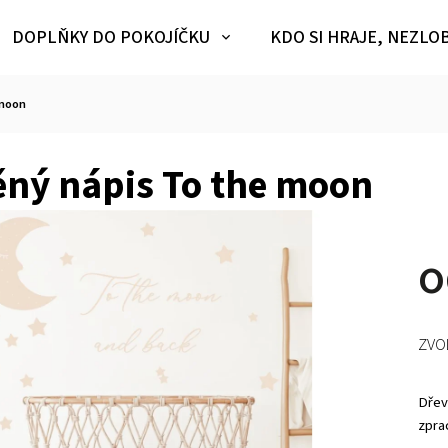
DOPLŇKY DO POKOJÍČKU
KDO SI HRAJE, NEZLO
 moon
ěný nápis To the moon
ZVO
Dřev
zprac