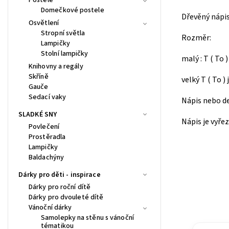
Domečkové postele
Dřevěný nápis
Osvětlení
Stropní světla
Rozměr:
Lampičky
Stolní lampičky
malý : T ( To
Knihovny a regály
Skříně
velký T ( To 
Gauče
Sedací vaky
Nápis nebo de
SLADKÉ SNY
Nápis je vyře
Povlečení
Prostěradla
Lampičky
Baldachýny
Dárky pro děti - inspirace
Dárky pro roční dítě
Dárky pro dvouleté dítě
Vánoční dárky
Samolepky na stěnu s vánoční
tématikou