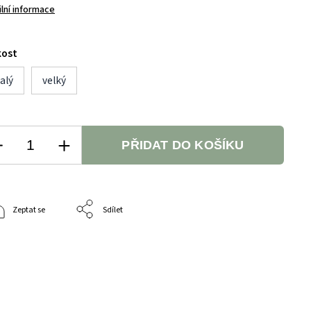
ilní informace
kost
alý
velký
PŘIDAT DO KOŠÍKU
Zeptat se
Sdílet