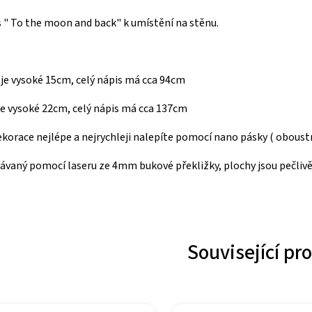
 " To the moon and back" k umístění na stěnu.
 ) je vysoké 15cm, celý nápis má cca 94cm
) je vysoké 22cm, celý nápis má cca 137cm
korace nejlépe a nejrychleji nalepíte pomocí nano pásky ( oboust
závaný pomocí laseru ze 4mm bukové překližky, plochy jsou pečliv
Související pr