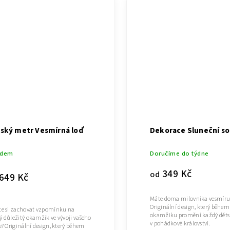
ský metr Vesmírná loď
Dekorace Sluneční s
adem
Doručíme do týdne
349 Kč
od
649 Kč
Máte doma milovníka vesmíru
Originální design, který během
te si zachovat vzpomínku na
okamžiku promění každý děts
ý důležitý okamžik ve vývoji vašeho
v pohádkové království.
e? Originální design, který během