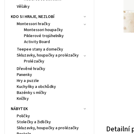
Věšáky
KDO SI HRAJE, NEZLOBÍ
Montessori hračky
Montessori houpačky
Piklerové trojúhelníky
Activity Board
Teepee stany a domečky
Skluzavky, houpačky a prolézačky
Prolézačky
Dřevěné hračky
Panenky
Hry a puzzle
Kuchyňky a obchůdky
Bazénky s míčky
Knížky
NÁBYTEK
Poličky
Stolečky a židličky
Detailní
Skluzavky, houpačky a prolézačky
Postele