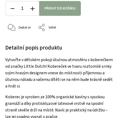
PŘIDAT DO KOŠÍKU
Zeptat se
Sdílet
Detailní popis produktu
Vytvořte v dětském pokoji útulnou atmosféru s koberečkem
od značky Little Dutch! Kobereček ve tvaru roztomilé srnky
svým hravým designem vnese do místnosti příjemnou a
útulnou náladu a vašemu dítěti se na něm bude krásně sedět
a hrát si.
Koberec je vyroben ze 100% organické bavlny s vysokou
gramáží a díky protiskluzové latexové vrstvě na spodní
straně skvěle drží na místě. Navíc je praktický na údržbu –
lze jej snadno vyprat v pračce.