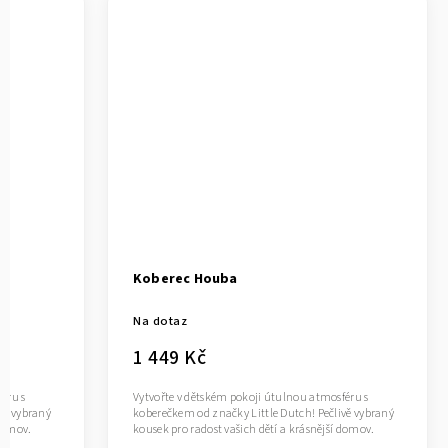
Koberec Houba
Na dotaz
1 449 Kč
éru s
Vytvořte v dětském pokoji útulnou atmosféru s
vě vybraný
koberečkem od značky Little Dutch! Pečlivě vybraný
 domov.
kousek pro radost vašich dětí a krásnější domov.