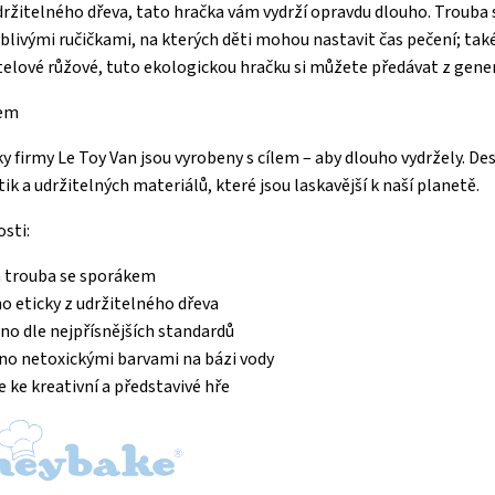
ržitelného dřeva, tato hračka vám vydrží opravdu dlouho. Trouba 
blivými ručičkami, na kterých děti mohou nastavit čas pečení; ta
telové růžové, tuto ekologickou hračku si můžete předávat z gene
lem
y firmy Le Toy Van jsou vyrobeny s cílem – aby dlouho vydržely. D
ik a udržitelných materiálů, které jsou laskavější k naší planetě.
osti:
 trouba se sporákem
o eticky z udržitelného dřeva
no dle nejpřísnějších standardů
o netoxickými barvami na bázi vody
e ke kreativní a představivé hře