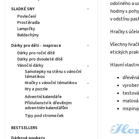
odolného a ud
SLADKÉ SNY
hodiny s pohy
Povlečení
v odstínu pas
Prostěradla
Lampičky
Hračky s úče
Baldachýny
Všechny hračk
Dárky pro děti - inspirace
etických prakt
Dárky pro roční dítě
Dárky pro dvouleté dítě
Hlavní vlastn
Vánoční dárky
Samolepky na stěnu s vánoční
tématikou
dřevěná
Hračky s vánoční tématikou
vyroben
Hry a puzzle
testová
Adventní kalendáře
malován
Příslušenství k dřevěným
adventním kalendářům
inspiruj
Tipy pod stromeček
BESTSELLERS
Dárkové poukazy