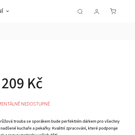
BÍ
NÁBYTEK
SLADKÉ SNY
Dárky pro dě
 209 Kč
ENTÁLNĚ NEDOSTUPNÉ
 růžová trouba se sporákem bude perfektním dárkem pro všechny
 nadšené kuchaře a pekařky. Kvalitní zpracování, které podporuje