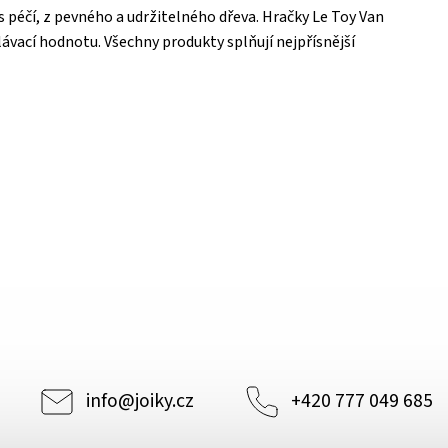
 s péčí, z pevného a udržitelného dřeva. Hračky Le Toy Van
ávací hodnotu. Všechny produkty splňují nejpřísnější
info
@
joiky.cz
+420 777 049 685