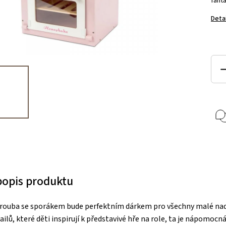
fanta
Deta
 popis produktu
trouba se sporákem bude perfektním dárkem pro všechny malé na
ilů, které děti inspirují k představivé hře na role, ta je nápomocn