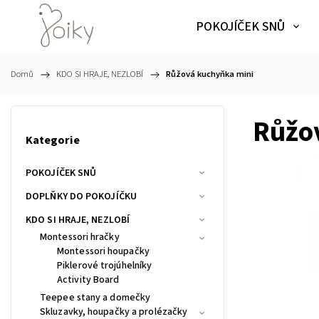
POKOJÍČEK SNŮ
Domů
/
KDO SI HRAJE, NEZLOBÍ
/
Růžová kuchyňka mini
Růžo
Kategorie
POKOJÍČEK SNŮ
DOPLŇKY DO POKOJÍČKU
KDO SI HRAJE, NEZLOBÍ
Montessori hračky
Montessori houpačky
Piklerové trojúhelníky
Activity Board
Teepee stany a domečky
Skluzavky, houpačky a prolézačky