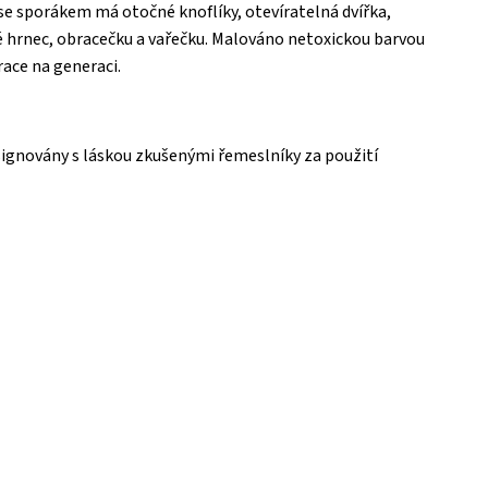
se sporákem má otočné knoflíky, otevíratelná dvířka,
ké hrnec, obracečku a vařečku. Malováno netoxickou barvou
race na generaci.
esignovány s láskou zkušenými řemeslníky za použití