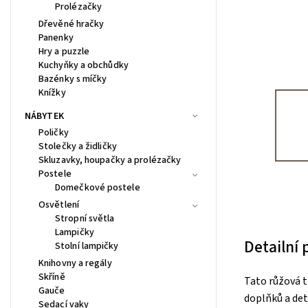
Prolézačky
Dřevěné hračky
Panenky
Hry a puzzle
Kuchyňky a obchůdky
Bazénky s míčky
Knížky
NÁBYTEK
Poličky
Stolečky a židličky
Skluzavky, houpačky a prolézačky
Postele
Domečkové postele
Osvětlení
Stropní světla
Lampičky
Detailní
Stolní lampičky
Knihovny a regály
Skříně
Tato růžová 
Gauče
doplňků a deta
Sedací vaky