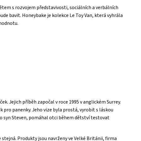
tem s rozvojem představivosti, sociálních a verbálních
 bude bavit. Honeybake je kolekce Le Toy Van, která vyhrála
 hodnotu.
ček. Jejich příběh započal v roce 1995 v anglickém Surrey.
 pro panenky. Jeho vize byla prostá, vyrobit s láskou
 jeho syn Steven, pomáhal otci během dětství testovat
e stejná. Produkty jsou navrženy ve Velké Británii, firma