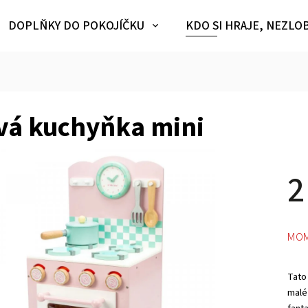
DOPLŇKY DO POKOJÍČKU
KDO SI HRAJE, NEZLO
vá kuchyňka mini
2
MOM
Tato
malé