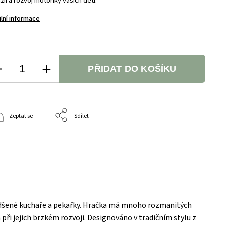
zii a rozvoj motoriky vašich dětí.
ilní informace
PŘIDAT DO KOŠÍKU
Zeptat se
Sdílet
dšené kuchaře a pekařky. Hračka má mnoho rozmanitých
á při jejich brzkém rozvoji. Designováno v tradičním stylu z