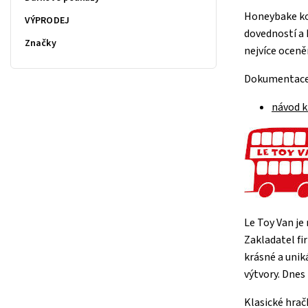
Honeybake kol
VÝPRODEJ
dovedností a 
Značky
nejvíce oceně
Dokumentace
návod k
Le Toy Van je
Zakladatel fi
krásné a unik
výtvory. Dnes
Klasické hračk