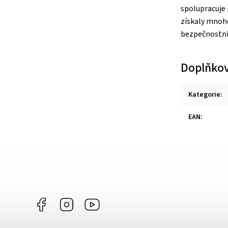
spolupracuje 
získaly mnoho
bezpečnostní 
Doplňkov
Kategorie
:
EAN
:
Facebook
Instagram
https://www.youtube.com/@Joiky