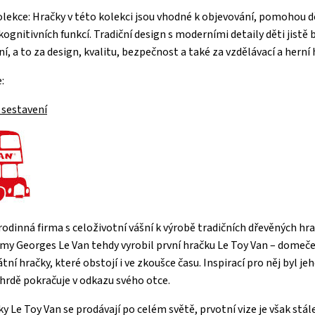
ekce: Hračky v této kolekci jsou vhodné k objevování, pomohou dě
kognitivních funkcí. Tradiční design s moderními detaily děti jistě
ní, a to za design, kvalitu, bezpečnost a také za vzdělávací a herní
:
 sestavení
 rodinná firma s celoživotní vášní k výrobě tradičních dřevěných hra
rmy Georges Le Van tehdy vyrobil první hračku Le Toy Van – domeček
átní hračky, které obstojí i ve zkoušce času. Inspirací pro něj byl
 hrdě pokračuje v odkazu svého otce.
y Le Toy Van se prodávají po celém světě, prvotní vize je však stál