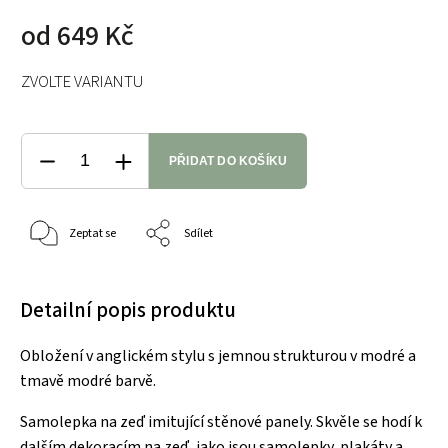
od
649 Kč
ZVOLTE VARIANTU
PŘIDAT DO KOŠÍKU
Zeptat se
Sdílet
Detailní popis produktu
Obložení v anglickém stylu s jemnou strukturou v modré a
tmavě modré barvě.
Samolepka na zeď imitující stěnové panely. Skvěle se hodí k
dalším dekoracím na zeď, jako jsou samolepky, plakáty a