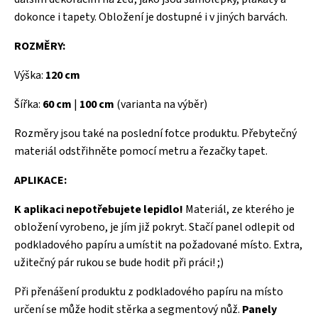
dokonce i tapety. Obložení je dostupné i v jiných barvách.
ROZMĚRY:
Výška:
120 cm
Šířka:
60 cm
|
100 cm
(varianta na výběr)
Rozměry jsou také na poslední fotce produktu. Přebytečný
materiál odstřihněte pomocí metru a řezačky tapet.
APLIKACE:
K aplikaci nepotřebujete lepidlo!
Materiál, ze kterého je
obložení vyrobeno, je jím již pokryt. Stačí panel odlepit od
podkladového papíru a umístit na požadované místo. Extra,
užitečný pár rukou se bude hodit při práci! ;)
Při přenášení produktu z podkladového papíru na místo
určení se může hodit
stěrka
a segmentový nůž.
Panely