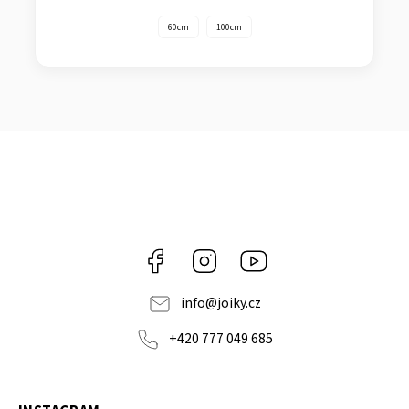
60cm
100cm
Facebook
Instagram
https://www.youtube.co
info
@
joiky.cz
+420 777 049 685