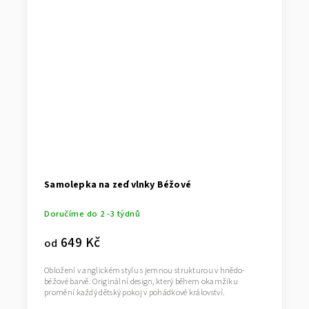
Samolepka na zeď vlnky Béžové
Doručíme do 2 -3 týdnů
649 Kč
od
Obložení v anglickém stylu s jemnou strukturou v hnědo-
béžové barvě. Originální design, který během okamžiku
promění každý dětský pokoj v pohádkové království.