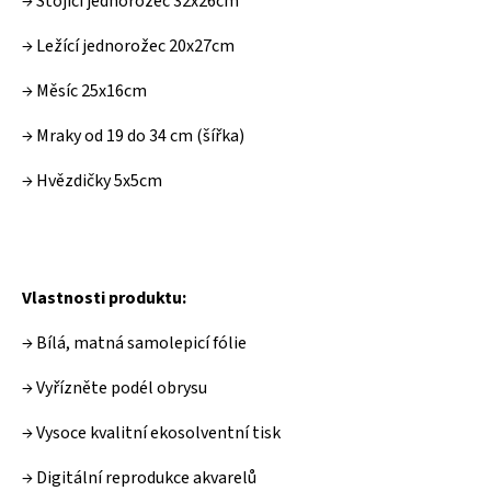
→ Stojící jednorožec 32x26cm
→ Ležící jednorožec 20x27cm
→ Měsíc 25x16cm
→ Mraky od 19 do 34 cm (šířka)
→ Hvězdičky 5x5cm
Vlastnosti produktu:
→ Bílá, matná samolepicí fólie
→ Vyřízněte podél obrysu
→ Vysoce kvalitní ekosolventní tisk
→ Digitální reprodukce akvarelů