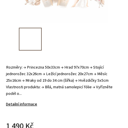
Rozměry: → Princezna 50x33cm → Hrad 97x70cm → Stojící
jednorožec 32x26cm → Ležící jednorožec 20x27cm → Měsíc
25x16cm → Mraky od 19 do 34 cm (šířka) → Hvězdičky 5x5cm
Vlastnosti produktu: → Bílá, matná samolepicí fólie → Vyřízněte
podél o...
Detailní informace
1 490 Kč