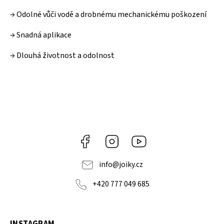
→ Odolné vůči vodě a drobnému mechanickému poškození
→ Snadná aplikace
→ Dlouhá životnost a odolnost
Facebook
Instagram
https://www.youtube.co
info
@
joiky.cz
+420 777 049 685
INSTAGRAM