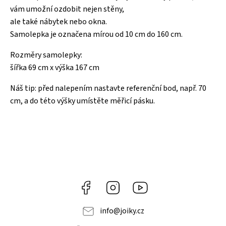
vám umožní ozdobit nejen stěny,
ale také nábytek nebo okna.
Samolepka je označena mírou od 10 cm do 160 cm.
Rozměry samolepky:
šířka 69 cm x výška 167 cm
Náš tip: před nalepením nastavte referenční bod, např. 70
cm, a do této výšky umístěte měřicí pásku.
Facebook
Instagram
https://www.youtube.co
info
@
joiky.cz