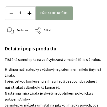
PŘIDAT DO KOŠÍKU
Zeptat se
Sdílet
Detailní popis produktu
Tištěná samolepka na zeď vyřezaná z matné fólie s žirafou.
Hrdinou naší nálepky s výškovým grafem není nikdo jiný než
žirafa.
I přes velkou konkurenci si hlavní roli bezpochyby odnesl
náš strakatý dlouhokrký kamarád.
Nástěnná míra žirafa je skvělým doplňkem pokojíčku s
potivem Afriky-
Samolepku můžete umístit na jakýkoli hladký povrch, což