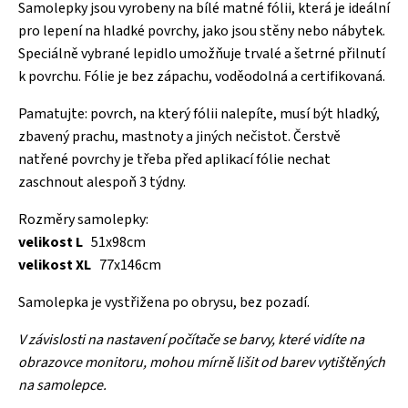
Samolepky jsou vyrobeny na bílé matné fólii, která je ideální
pro lepení na hladké povrchy, jako jsou stěny nebo nábytek.
Speciálně vybrané lepidlo umožňuje trvalé a šetrné přilnutí
k povrchu. Fólie je bez zápachu, voděodolná a certifikovaná.
Pamatujte: povrch, na který fólii nalepíte, musí být hladký,
zbavený prachu, mastnoty a jiných nečistot. Čerstvě
natřené povrchy je třeba před aplikací fólie nechat
zaschnout alespoň 3 týdny.
Rozměry samolepky:
velikost L
51x98cm
velikost XL
77x146cm
Samolepka je vystřižena po obrysu, bez pozadí.
V závislosti na nastavení počítače se barvy, které vidíte na
obrazovce monitoru, mohou mírně lišit od barev vytištěných
na samolepce.