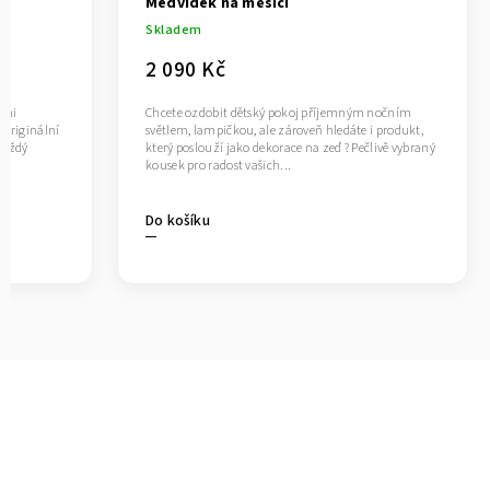
Medvídek na měsíci
Skladem
2 090 Kč
ými
Chcete ozdobit dětský pokoj příjemným nočním
Originální
světlem, lampičkou, ale zároveň hledáte i produkt,
každý
který poslouží jako dekorace na zeď ? Pečlivě vybraný
kousek pro radost vašich...
Do košíku