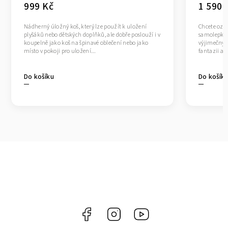
999 Kč
1 590 
Nádherný úložný koš, který lze použít k uložení
Chcete ozdo
plyšáků nebo dětských doplňků, ale dobře poslouží i v
samolepkám 
koupelně jako koš na špinavé oblečení nebo jako
výjimečný? 
místo v pokoji pro uložení...
fantazii a 
Do košíku
Do košík
Facebook
Instagram
https://www.youtube.co