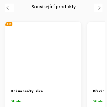
Související produkty
Previous
Next
Tip
Koš na hračky Liška
Dřevěná 
Skladem
Skladem