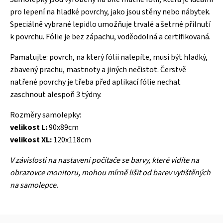
pro lepení na hladké povrchy, jako jsou stěny nebo nábytek.
Speciálně vybrané lepidlo umožňuje trvalé a šetrné přilnutí
k povrchu. Fólie je bez zápachu, voděodolná a certifikovaná.
Pamatujte: povrch, na který fólii nalepíte, musí být hladký,
zbavený prachu, mastnoty a jiných nečistot. Čerstvě
natřené povrchy je třeba před aplikací fólie nechat
zaschnout alespoň 3 týdny.
Rozměry samolepky:
velikost L
:
90x89cm
velikost XL:
120x118cm
V závislosti na nastavení počítače se barvy, které vidíte na
obrazovce monitoru, mohou mírně lišit od barev vytištěných
na samolepce.