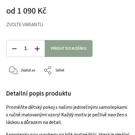
od
1 090 Kč
ZVOLTE VARIANTU
PŘIDAT DO KOŠÍKU
Zeptat se
Sdílet
Detailní popis produktu
Proměňte dětský pokoj s našimi jedinečnými samolepkami
s ručně malovanými vzory! Každý motiv je pečlivě navržen s
láskou a důrazem na detail.
Samolepky jsou vyrobeny na bílé matné fólii, která je ideální