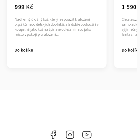
999 Kč
1 590 
Nádherný úložný koš, který lze použít k uložení
Chcete ozdo
plyšáků nebo dětských doplňků, ale dobře poslouží i v
samolepkám 
koupelně jako koš na špinavé oblečení nebo jako
výjimečný? 
místo v pokoji pro uložení...
fantazii a 
Do košíku
Do košík
Facebook
Instagram
https://www.youtube.co