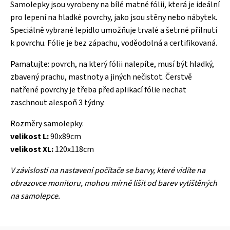
Samolepky jsou vyrobeny na bílé matné fólii, která je ideální
pro lepení na hladké povrchy, jako jsou stěny nebo nábytek.
Speciálně vybrané lepidlo umožňuje trvalé a šetrné přilnutí
k povrchu. Fólie je bez zápachu, voděodolná a certifikovaná.
Pamatujte: povrch, na který fólii nalepíte, musí být hladký,
zbavený prachu, mastnoty a jiných nečistot. Čerstvě
natřené povrchy je třeba před aplikací fólie nechat
zaschnout alespoň 3 týdny.
Rozměry samolepky:
velikost L
:
90x89cm
velikost XL:
120x118cm
V závislosti na nastavení počítače se barvy, které vidíte na
obrazovce monitoru, mohou mírně lišit od barev vytištěných
na samolepce.