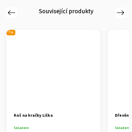
Související produkty
Previous
Next
Tip
Koš na hračky Liška
Dřevěná 
Skladem
Skladem