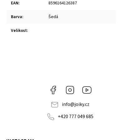
EAN
:
8596164126387
Barva
:
Šedá
Velikost
:
Facebook
Instagram
https://www.youtube.co
info
@
joiky.cz
+420 777 049 685