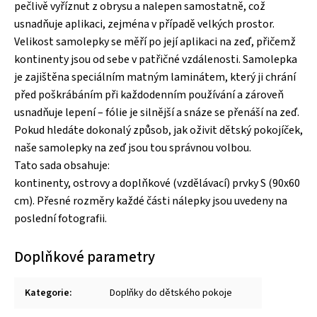
pečlivě vyříznut z obrysu a nalepen samostatně, což
usnadňuje aplikaci, zejména v případě velkých prostor.
Velikost samolepky se měří po její aplikaci na zeď, přičemž
kontinenty jsou od sebe v patřičné vzdálenosti. Samolepka
je zajištěna speciálním matným laminátem, který ji chrání
před poškrábáním při každodenním používání a zároveň
usnadňuje lepení – fólie je silnější a snáze se přenáší na zeď.
Pokud hledáte dokonalý způsob, jak oživit dětský pokojíček,
naše samolepky na zeď jsou tou správnou volbou.
Tato sada obsahuje:
kontinenty, ostrovy a doplňkové (vzdělávací) prvky S (90x60
cm). Přesné rozměry každé části nálepky jsou uvedeny na
poslední fotografii.
Doplňkové parametry
Kategorie
:
Doplňky do dětského pokoje