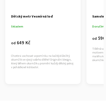
Dětský metr Vesmírná loď
Samolep
Skladem
Doručíme 
590
od
649 Kč
od
Tištěná sam
motivem ve
Chcete si zachovat vzpomínku na každý důležitý
malého klu
okamžik ve vývoji vašeho dítěte? Originální design,
okamžiku p
který během okamžiku promění každý dětský pokoj
v pohádkové království.