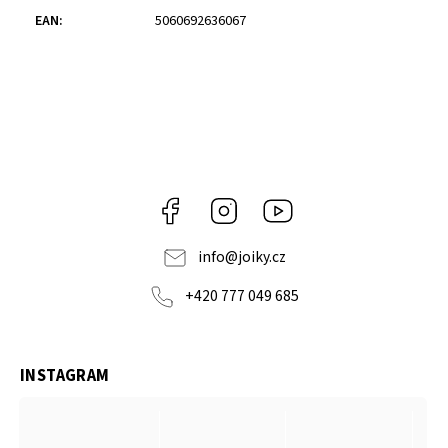
EAN
:
5060692636067
Facebook
Instagram
https://www.youtube.co
info
@
joiky.cz
+420 777 049 685
INSTAGRAM