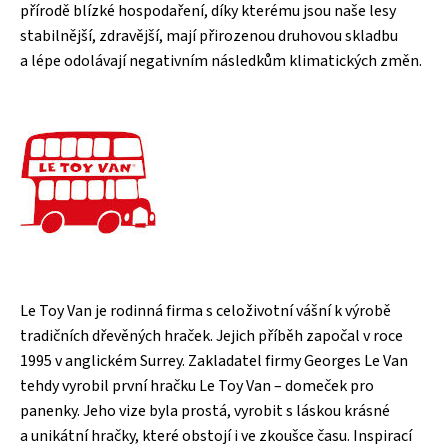
přírodě blízké hospodaření, díky kterému jsou naše lesy
stabilnější, zdravější, mají přirozenou druhovou skladbu
a lépe odolávají negativním následkům klimatických změn.
Le Toy Van je rodinná firma s celoživotní vášní k výrobě
tradičních dřevěných hraček. Jejich příběh započal v roce
1995 v anglickém Surrey. Zakladatel firmy Georges Le Van
tehdy vyrobil první hračku Le Toy Van – domeček pro
panenky. Jeho vize byla prostá, vyrobit s láskou krásné
a unikátní hračky, které obstojí i ve zkoušce času. Inspirací