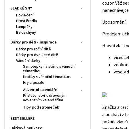
dozor. Věž se 
SLADKÉ SNY
nenechávejte 
Povlečení
Prostěradla
Upozornění:
Lampičky
Baldachýny
Prodejem učíc
Dárky pro děti - inspirace
Hlavní vlastn
Dárky pro roční dítě
Dárky pro dvouleté dítě
víceúče
Vánoční dárky
zdokona
Samolepky na stěnu s vánoční
tématikou
veselý 
Hračky s vánoční tématikou
Hry a puzzle
Adventní kalendáře
Příslušenství k dřevěným
adventním kalendářům
Značka a cert
Tipy pod stromeček
a pochází z l
BESTSELLERS
požadavky. Z
Dárkové poukazy