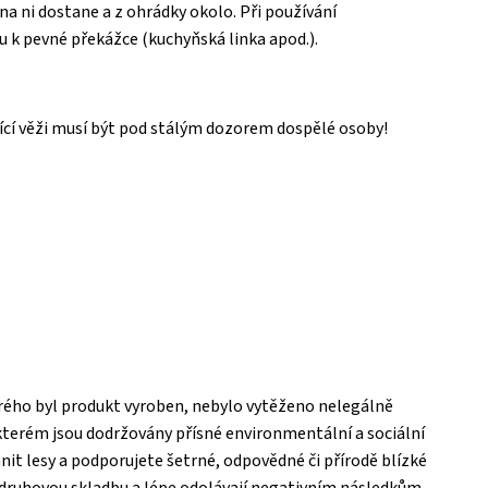
 na ni dostane a z ohrádky okolo. Při používání
u k pevné překážce (kuchyňská linka apod.).
ící věži musí být pod stálým dozorem dospělé osoby!
terého byl produkt vyroben, nebylo vytěženo nelegálně
terém jsou dodržovány přísné environmentální a sociální
 lesy a podporujete šetrné, odpovědné či přírodě blízké