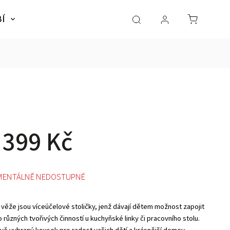
BÍ
NÁBYTEK
SLADKÉ SNY
Dárky pro dě
 399 Kč
ENTÁLNĚ NEDOSTUPNÉ
í věže jsou víceúčelové stoličky, jenž dávají dětem možnost zapojit
 různých tvořivých činností u kuchyňské linky či pracovního stolu.