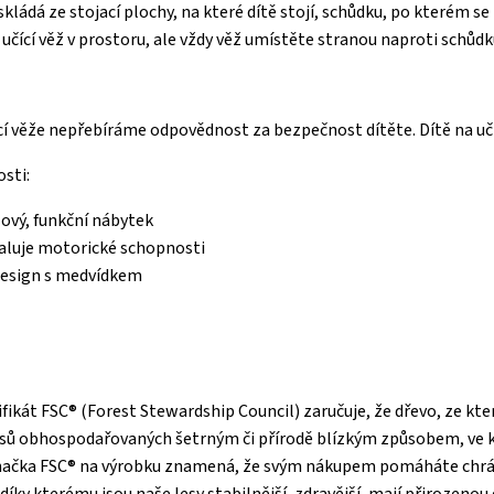
skládá ze stojací plochy, na které dítě stojí, schůdku, po kterém se
učící věž v prostoru, ale vždy věž umístěte stranou naproti schůdk
í věže nepřebíráme odpovědnost za bezpečnost dítěte. Dítě na uč
osti:
lový, funkční nábytek
luje motorické schopnosti
design s medvídkem
ifikát FSC® (Forest Stewardship Council) zaručuje, že dřevo, ze k
esů obhospodařovaných šetrným či přírodě blízkým způsobem, ve k
načka FSC® na výrobku znamená, že svým nákupem pomáháte chránit