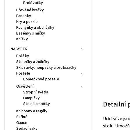
Prolézačky
Dřevěné hračky
Panenky
Hry a puzzle
Kuchyňky a obchůdky
Bazénky s míčky
Knížky
NÁBYTEK
Poličky
Stolečky a židličky
Skluzavky, houpačky a prolézačky
Postele
Domečkové postele
Osvětlení
Stropní světla
Lampičky
Detailní
Stolní lampičky
Knihovny a regály
Skříně
Učící věže js
Gauče
stolu. Umožňu
Sedací vaky