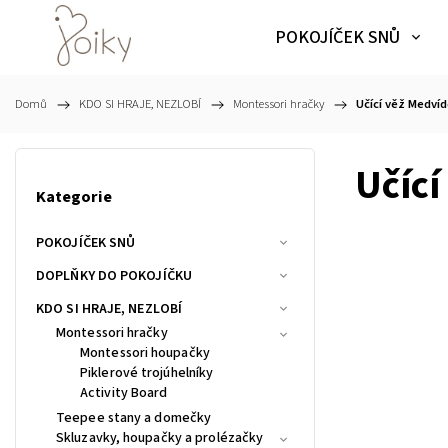
POKOJÍČEK SNŮ
Domů
/
KDO SI HRAJE, NEZLOBÍ
/
Montessori hračky
/
Učící věž Medví
Učící
Kategorie
POKOJÍČEK SNŮ
DOPLŇKY DO POKOJÍČKU
KDO SI HRAJE, NEZLOBÍ
Montessori hračky
Montessori houpačky
Piklerové trojúhelníky
Activity Board
Teepee stany a domečky
Skluzavky, houpačky a prolézačky