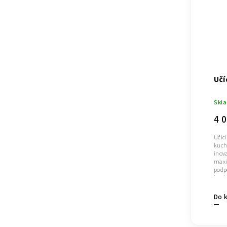
Učí
Skl
4 
Učíc
kuch
inov
maxi
podpo
kuchy
Do 