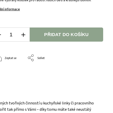
ivě vybraný kousek pro radost vašich dětí a krásnější domov.
ilní informace
PŘIDAT DO KOŠÍKU
Zeptat se
Sdílet
zných tvořivých činností u kuchyňské linky či pracovního
vořit tak přímo s Vámi – díky tomu máte také neustálý