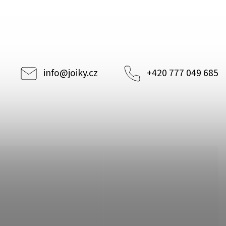
info
@
joiky.cz
+420 777 049 685