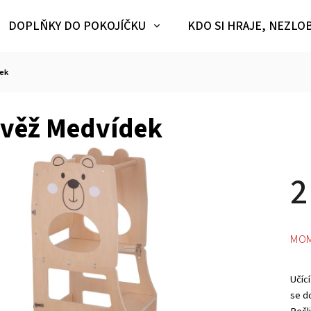
DOPLŇKY DO POKOJÍČKU
KDO SI HRAJE, NEZLO
dek
 věž Medvídek
2
MOM
Učíc
se do