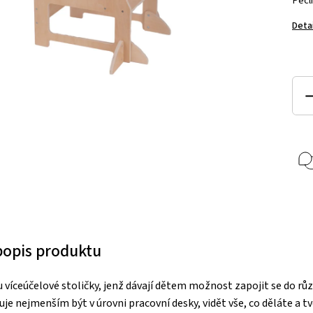
Pečl
Deta
 popis produktu
ou víceúčelové stoličky, jenž dávají dětem možnost zapojit se do rů
je nejmenším být v úrovni pracovní desky, vidět vše, co děláte a t