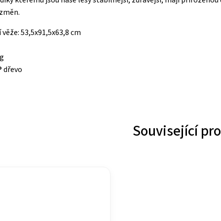
díky kterému jsou naše lesy stabilnější, zdravější, mají přirozen
 změn.
 věže: 53,5x91,5x63,8 cm
kg
® dřevo
Související pr