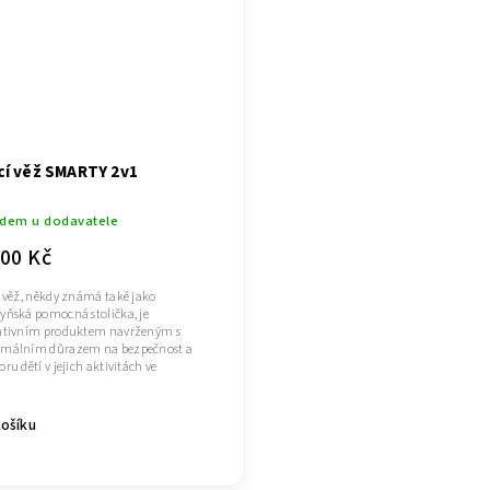
cí věž SMARTY 2v1
adem u dodavatele
000 Kč
í věž, někdy známá také jako
yňská pomocná stolička, je
ativním produktem navrženým s
málním důrazem na bezpečnost a
ru dětí v jejich aktivitách ve
ni....
košíku