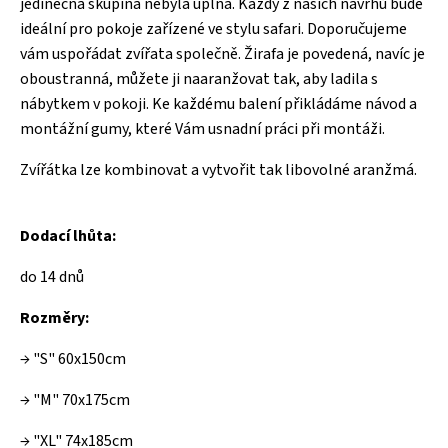
jedinečná skupina nebyla úplná. Každý z našich návrhů bude
ideální pro pokoje zařízené ve stylu safari. Doporučujeme
vám uspořádat zvířata společně. Žirafa je povedená, navíc je
oboustranná, můžete ji naaranžovat tak, aby ladila s
nábytkem v pokoji. Ke každému balení přikládáme návod a
montážní gumy, které Vám usnadní práci při montáži.
Zvířátka lze kombinovat a vytvořit tak libovolné aranžmá.
Dodací lhůta:
do 14 dnů
Rozměry:
→ "S" 60x150cm
→ "M" 70x175cm
→ "XL" 74x185cm