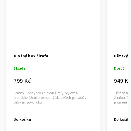
Úložný box Žirafa
Dětský n
Skladem
Doručíme 
799 Kč
949 Kč
Krásný úložný box s hlavou žirafy. Stylové a
Tištěná sam
praktické řešení pro snadný úklid všech pokladů v
žirafou. O
dětském pokojíčku.
promění kaž
Do košíku
Do košík