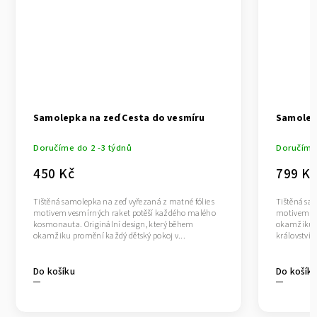
Samolepka na zeď Cesta do vesmíru
Samolep
Doručíme do 2 -3 týdnů
Doručíme 
450 Kč
799 Kč
Tištěná samolepka na zeď vyřezaná z matné fólie s
Tištěná sam
motivem vesmírných raket potěší každého malého
motivem rak
kosmonauta. Originální design, který během
okamžiku p
okamžiku promění každý dětský pokoj v...
království.
Do košíku
Do košík