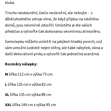
kluka.
Trochu neukáznění, často nezkrotní, ale nebojte - z
důvěryhodného zdroje víme, že když přijdou na návštěvu
domů, jsou nesmírně zdvořilí. Umístěte je dle vašich
představ a vytvořte tak dokonalou vesmírnou atmosféru.
Samolepku můžete umístit na jakýkoli hladký povrch, což
vám umožní ozdobit nejen stěny, ale také nábytek, okna a
další dekorativní prvky a vytvořit tak jedinečná aranžmá.
Rozměry nálepky:
M
šířka 112 cm x výška 73 cm
L
šířka 125 cm x výška 82 cm
XL
šířka 135 cm výška 88 cm
XXL
šířka 144 cm x výška 95 cm