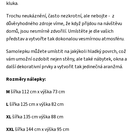
kluka.
Trochu neukáznění, často nezkrotní, ale nebojte - z
důvěryhodného zdroje víme, že když přijdou na návštěvu
domů, jsou nesmírně zdvořilí. Umístěte je dle vašich
představ a vytvořte tak dokonalou vesmírnou atmosféru.
Samolepku můžete umístit na jakýkoli hladký povrch, což
vám umožní ozdobit nejen stěny, ale také nábytek, okna a
další dekorativní prvky a vytvořit tak jedinečná aranžmá.
Rozměry nálepky:
M
šířka 112 cm x výška 73 cm
L
šířka 125 cm x výška 82 cm
XL
šířka 135 cm výška 88 cm
XXL
šířka 144 cm x výška 95 cm