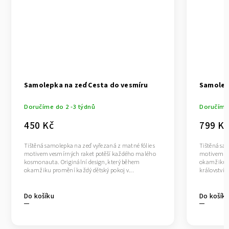
Samolepka na zeď Cesta do vesmíru
Samolep
Doručíme do 2 -3 týdnů
Doručíme 
450 Kč
799 Kč
Tištěná samolepka na zeď vyřezaná z matné fólie s
Tištěná sam
motivem vesmírných raket potěší každého malého
motivem rak
kosmonauta. Originální design, který během
okamžiku p
okamžiku promění každý dětský pokoj v...
království.
Do košíku
Do košík