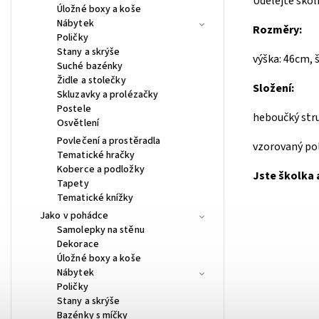
Udělejte škol
Úložné boxy a koše
Nábytek
Rozměry:
Poličky
Stany a skrýše
výška: 46cm, 
Suché bazénky
Židle a stolečky
Složení:
Skluzavky a prolézačky
Postele
heboučký str
Osvětlení
Povlečení a prostěradla
vzorovaný po
Tematické hračky
Koberce a podložky
Jste školka 
Tapety
Tematické knížky
Jako v pohádce
Samolepky na stěnu
Dekorace
Úložné boxy a koše
Nábytek
Poličky
Stany a skrýše
Bazénky s míčky