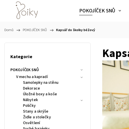
POKOJÍČEK SNŮ
Domů
/
POKOJÍČEK SNŮ
/
Kapsář do školky béžový
Kapsá
Kategorie
POKOJÍČEK SNŮ
V mechu a kapradí
Samolepky na stěnu
Dekorace
Úložné boxy a koše
Nábytek
Poličky
Stany a skrýše
Židle a stolečky
Osvětlení
Suché bazénky