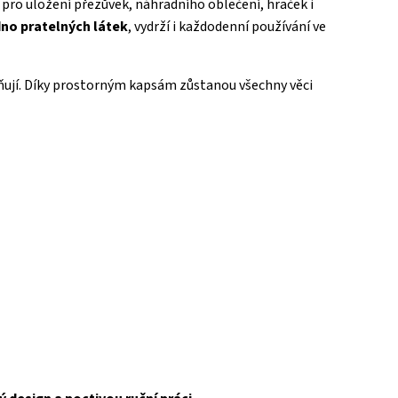
í pro uložení přezůvek, náhradního oblečení, hraček i
no pratelných látek
, vydrží i každodenní používání ve
žňují. Díky prostorným kapsám zůstanou všechny věci