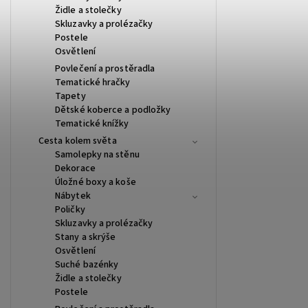
Židle a stolečky
Skluzavky a prolézačky
Postele
Osvětlení
Povlečení a prostěradla
Tematické hračky
Tapety
Dětské koberce a podložky
Tematické knížky
Cesta kolem světa
Samolepky na stěnu
Dekorace
Úložné boxy a koše
Nábytek
Poličky
Skluzavky a prolézačky
Stany a skrýše
Osvětlení
Suché bazénky
Židle a stolečky
Postele