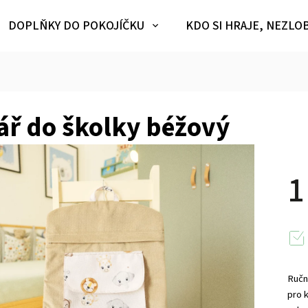
DOPLŇKY DO POKOJÍČKU
KDO SI HRAJE, NEZLO
ř do školky béžový
1
Ručn
pro 