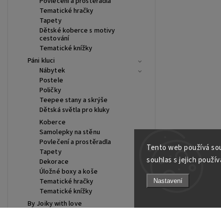
Povlečení a prostěradla
Tematické hračky
Tapety
Dětské koberce s motivy
cestování
Tematické knížky
Páni kluci
Nábytek
Postele
Poličky
Teepee stany a skrýše
Dětská světla pro kluky
Koberce
Samolepky na stěnu
Povlečení a prostěradla
Tento web používá sou
Tapety
souhlas s jejich použív
Dekorace
Úložné boxy a koše
Tematické hračky
Nastavení
Tematické knížky
By Joiky with love
Baby boom