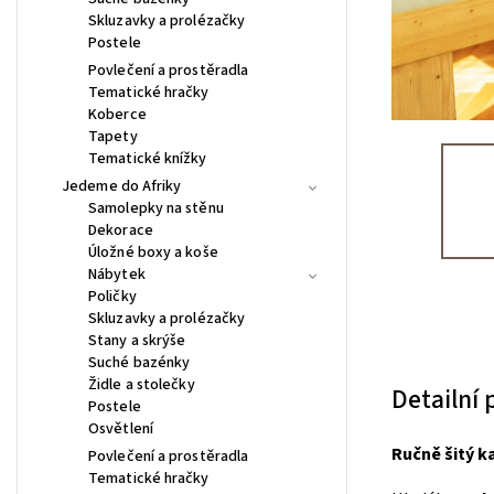
Skluzavky a prolézačky
Postele
Povlečení a prostěradla
Tematické hračky
Koberce
Tapety
Tematické knížky
Jedeme do Afriky
Samolepky na stěnu
Dekorace
Úložné boxy a koše
Nábytek
Poličky
Skluzavky a prolézačky
Stany a skrýše
Suché bazénky
Židle a stolečky
Detailní
Postele
Osvětlení
Ručně šitý k
Povlečení a prostěradla
Tematické hračky