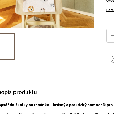
vybr
Deta
 popis produktu
apsář do školky na ramínko – krásný a praktický pomocník pro