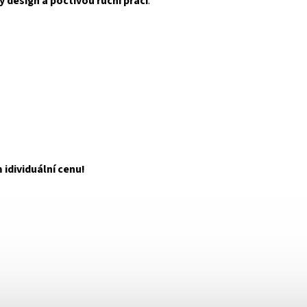
 design a poctivou ruční práci
.
 idividuální cenu!