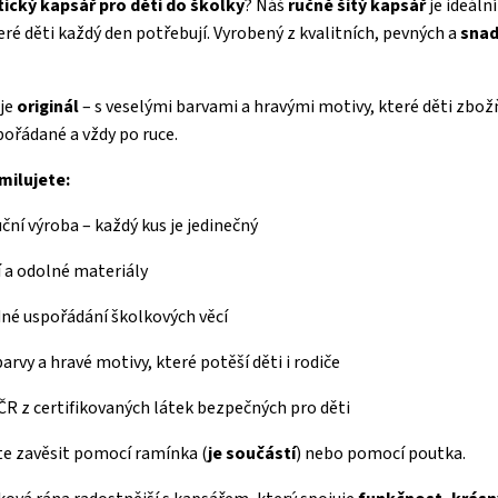
tický kapsář pro děti do školky
? Náš
ručně šitý kapsář
je ideáln
eré děti každý den potřebují. Vyrobený z kvalitních, pevných a
snad
 je
originál
– s veselými barvami a hravými motivy, které děti zbo
ořádané a vždy po ruce.
milujete:
ční výroba – každý kus je jedinečný
í a odolné materiály
né uspořádání školkových věcí
arvy a hravé motivy, které potěší děti i rodiče
 ČR z certifikovaných látek bezpečných pro děti
e zavěsit pomocí ramínka (
je součástí
) nebo pomocí poutka.