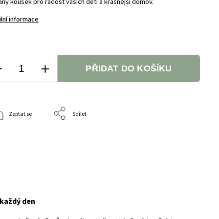
aný kousek pro radost vašich dětí a krásnější domov.
ilní informace
PŘIDAT DO KOŠÍKU
Zeptat se
Sdílet
 každý den