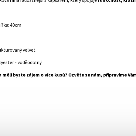
ková rána radostnější s kapsářem, který spojuje
funkčnost, krásný
šířka: 40cm
ukturovaný velvet
lyester - voděodolný
a měli byste zájem o více kusů? Ozvěte se nám, připravíme Vám