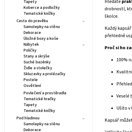
Hledáte
prak
Tapety
Koberce a podložky
drobností, kt
Tematické knížky
školce.
Cesta do pravěku
Samolepky na stěnu
Každý kapsář
Dekorace
přehledně usp
Úložné boxy a koše
Nábytek
Proč si ho za
Poličky
Stany a skrýše
100% ru
Suché bazénky
Židle a stolečky
Kvalitn
Skluzavky a prolézačky
Postele
Přehled
Osvětlení
Povlečení a prostěradla
Veselé b
Tematické hračky
Tapety
Ušito v
Tematické knížky
Pod hladinou
Kapsář můžet
Samolepky na stěnu
Dekorace