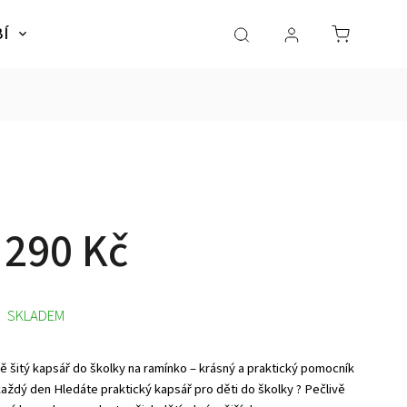
BÍ
NÁBYTEK
SLADKÉ SNY
Dárky pro dě
 290 Kč
SKLADEM
ě šitý kapsář do školky na ramínko – krásný a praktický pomocník
každý den Hledáte praktický kapsář pro děti do školky ? Pečlivě