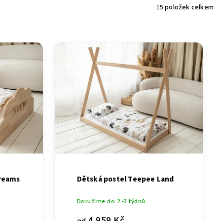
15
položek celkem
Dreams
Dětská postel Teepee Land
Doručíme do 2 -3 týdnů
4 959 Kč