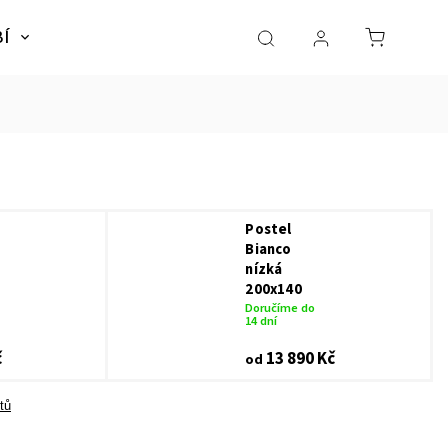
BÍ
NÁBYTEK
SLADKÉ SNY
Dárky pro dě
Postel
Bianco
nízká
200x140
Doručíme do
14 dní
č
13 890 Kč
od
tů