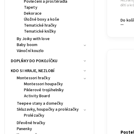
Pečlivě 
Povlečení a prostěradla
dětí a k
Tapety
Dekorace
Úložné boxy a koše
Do koš
Tematické hračky
Tematické knížky
By Joiky with love
Baby boom
Vánoční kouzlo
DOPLŇKY DO POKOJÍČKU
KDO SI HRAJE, NEZLOBÍ
Montessori hračky
Montessori houpačky
Piklerové trojúhelníky
Activity Board
Teepee stany a domečky
Skluzavky, houpačky a prolézačky
Prolézačky
Dřevěné hračky
Panenky
Postel