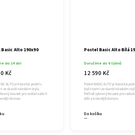
 Basic Alto 190x90
Postel Basic Alto Bílá 1
me do 14 dní
Doručíme do 6 týdnů
90 Kč
12 590 Kč
SIC ALTO je klasická postel s
Postel BASIC ALTO je klasická post
i ve skandinávském stylu.
bočnicemi ve skandinávském styl
vybraný kousek pro radost vašich
Pečlivě vybraný kousek pro radost
rásnější domov.
dětí a krásnější domov.
íku
Do košíku