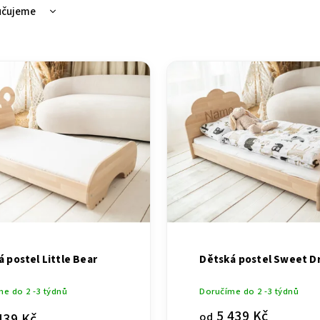
učujeme
ější
žší
dávanější
dně
 postel Little Bear
Dětská postel Sweet 
e do 2 -3 týdnů
Doručíme do 2 -3 týdnů
5 439 Kč
od
439 Kč