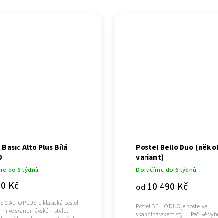
 Basic Alto Plus Bílá
Postel Bello Duo (někol
0
variant)
me do 6 týdnů
Doručíme do 6 týdnů
90 Kč
10 490 Kč
od
ASIC ALTO PLUS je klasická postel
Postel BELLO DUO je postel ve
emi ve skandinávském stylu.
skandinávském stylu. Pečlivě vyb