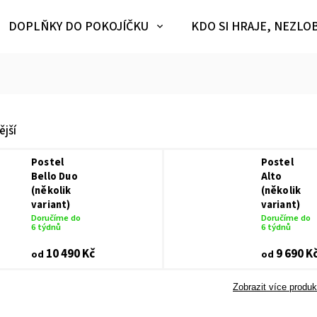
DOPLŇKY DO POKOJÍČKU
KDO SI HRAJE, NEZLO
jší
Postel
Postel
Bello Duo
Alto
(několik
(několik
variant)
variant)
Doručíme do
Doručíme do
6 týdnů
6 týdnů
10 490 Kč
9 690 K
od
od
Zobrazit více produk