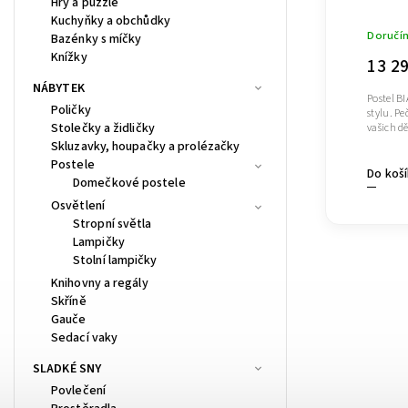
Hry a puzzle
Kuchyňky a obchůdky
Doručí
Bazénky s míčky
Knížky
13 2
NÁBYTEK
Postel B
Poličky
stylu. Pe
Stolečky a židličky
vašich dě
Skluzavky, houpačky a prolézačky
Postele
Do koš
Domečkové postele
Osvětlení
Stropní světla
Lampičky
Stolní lampičky
Knihovny a regály
Skříně
Gauče
Sedací vaky
SLADKÉ SNY
Povlečení