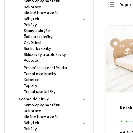
Samolepky na stěnu
Dopor
Dekorace
Úložné boxy a koše
Nejlevn
Nábytek
Nejdra
Poličky
Stany a skrýše
Nejpro
Židle a stolečky
Abece
Osvětlení
Suché bazénky
Skluzavky a prolézačky
Postele
Povlečení a prostěradla
Tematické hračky
Koberce
Tapety
Tematické knížky
Jedeme do Afriky
Samolepky na stěnu
Dětská
Dekorace
Úložné boxy a koše
Doručím
Nábytek
Poličky
5 