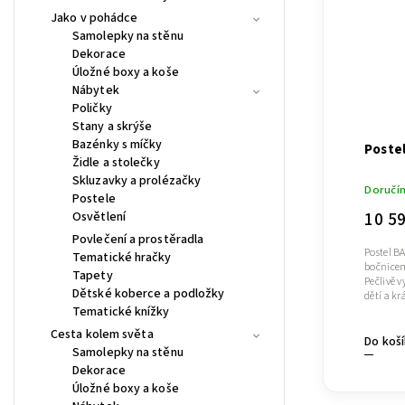
Jako v pohádce
Samolepky na stěnu
Dekorace
Úložné boxy a koše
Nábytek
Poličky
Stany a skrýše
Bazénky s míčky
Postel
Židle a stolečky
Skluzavky a prolézačky
Doručí
Postele
10 5
Osvětlení
Povlečení a prostěradla
Postel BA
Tematické hračky
bočnicem
Tapety
Pečlivě 
Dětské koberce a podložky
dětí a k
Tematické knížky
Cesta kolem světa
Do koš
Samolepky na stěnu
Dekorace
Úložné boxy a koše