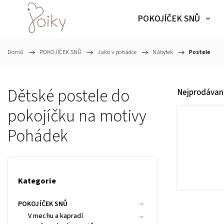
POKOJÍČEK SNŮ
Domů
/
POKOJÍČEK SNŮ
/
Jako v pohádce
/
Nábytek
/
Postele
Dětské postele do
Nejprodávaně
pokojíčku na motivy
Pohádek
Kategorie
POKOJÍČEK SNŮ
V mechu a kapradí