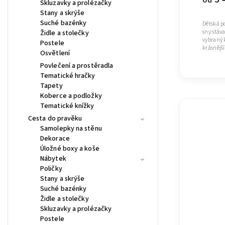
od
Skluzavky a prolézačky
Stany a skrýše
Suché bazénky
Dětská po
sny stáv
Židle a stolečky
vybraný 
Postele
krásnějš
Osvětlení
Povlečení a prostěradla
Tematické hračky
Tapety
Koberce a podložky
Tematické knížky
Cesta do pravěku
Samolepky na stěnu
Dekorace
Úložné boxy a koše
Nábytek
Poličky
Stany a skrýše
Suché bazénky
Židle a stolečky
Skluzavky a prolézačky
Postele