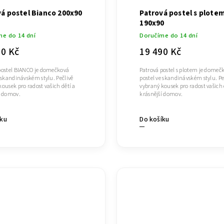
á postel Bianco 200x90
Patrová postel s plote
190x90
me do 14 dní
Doručíme do 14 dní
90 Kč
19 490 Kč
postel BIANCO je domečková
Patrová postel s plotem je domeč
e skandinávském stylu. Pečlivě
postel ve skandinávském stylu. Pe
kousek pro radost vašich dětí a
vybraný kousek pro radost vašich 
í domov.
krásnější domov.
íku
Do košíku