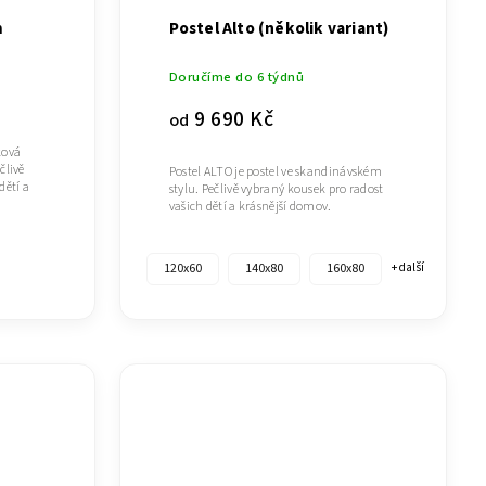
m
Postel Alto (několik variant)
Doručíme do 6 týdnů
9 690 Kč
od
ková
člivě
Postel ALTO je postel ve skandinávském
dětí a
stylu. Pečlivě vybraný kousek pro radost
vašich dětí a krásnější domov.
120x60
140x80
160x80
+ další