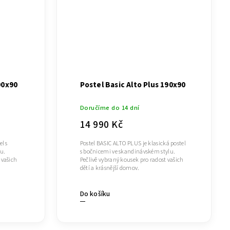
90x90
Postel Basic Alto Plus 190x90
Doručíme do 14 dní
14 990 Kč
el s
Postel BASIC ALTO PLUS je klasická postel
u.
s bočnicemi ve skandinávském stylu.
 vašich
Pečlivě vybraný kousek pro radost vašich
dětí a krásnější domov.
Do košíku