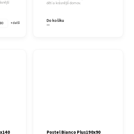
ásnější
dětí a krásnější domov.
Do košíku
80
+ další
0x140
Postel Bianco Plus190x90