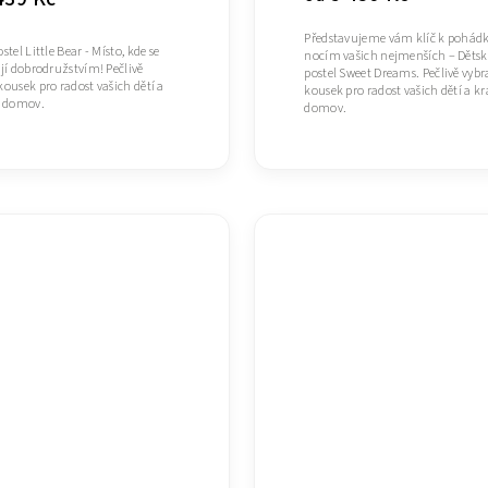
Představujeme vám klíč k pohá
stel Little Bear - Místo, kde se
nocím vašich nejmenších – Děts
ají dobrodružstvím! Pečlivě
postel Sweet Dreams. Pečlivě vyb
kousek pro radost vašich dětí a
kousek pro radost vašich dětí a kr
í domov.
domov.