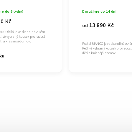
me do 6 týdnů
Doručíme do 14 dní
90 Kč
13 890 Kč
od
IANCO bílá je ve skandinávském
člivě vybraný kousek pro radost
tí a krásnější domov.
Postel BIANCO je ve skandinávské
Pečlivě vybraný kousek pro radost
dětí a krásnější domov.
íku