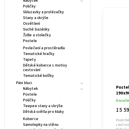
Nábytek
Poličky
Skluzavky a prolézačky
Stany a skrýše
Osvětlení
Suché bazénky
Židle a stolečky
Postele
Povlečení a prostěradla
Tematické hračky
Tapety
Dětské koberce s motivy
cestování
Tematické knížky
Páni kluci
Postel
Nábytek
190x9
Postele
Poličky
Doručí
Teepee stany a skrýše
15 5
Dětská světla pro kluky
Koberce
Postel B
Samolepky na stěnu
s bočnic