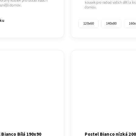
vybraný kousek pro radost vašich
kousek pro radost vašich dětí a kr
rásnější domov.
domov.
íku
120x60
140x80
160x
 Bianco Bílá 190x90
Postel Bianco nízká 20