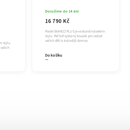
Doručíme do 14 dní
16 790 Kč
Postel BIANCO PLUS je ve skandinávském
stylu. Pečlivě vybraný kousek pro radost
vašich dětí a krásnější domov.
m stylu.
 vašich
Do košíku