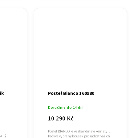
ik
Postel Bianco 160x80
Doručíme do 14 dní
10 290 Kč
Postel BIANCO je ve skandinávském stylu.
raný
Pečlivě vybraný kousek pro radost vašich