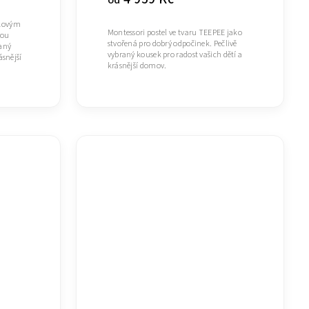
od
dkovým
Montessori postel ve tvaru TEEPEE jako
kou
stvořená pro dobrý odpočinek. Pečlivě
raný
vybraný kousek pro radost vašich dětí a
ásnější
krásnější domov.