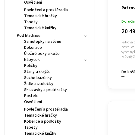
Osvětlení
Patrov
Povlečení a prostěradla
Tematické hračky
Doručí
Tapety
Tematické knížky
20 4
Pod hladinou
Samolepky na stěnu
Patrová 
postel v
Dekorace
vybraný 
Úložné boxy a koše
krásnějš
Nábytek
Poličky
Stany a skrýše
Do koš
Suché bazénky
Židle a stolečky
Skluzavky a prolézačky
Postele
Osvětlení
Povlečení a prostěradla
Tematické hračky
Koberce a podložky
Tapety
Tematické knížky