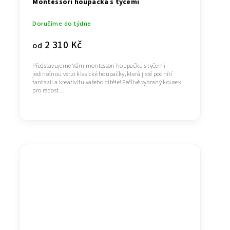
Montessori houpačka s tyčemi
Doručíme do týdne
2 310 Kč
od
Představujeme Vám montessori houpačku s tyčemi -
jedinečnou verzi klasické houpačky, která jistě podnítí
fantazii a kreativitu vašeho dítěte! Pečlivě vybraný kousek
pro radost...