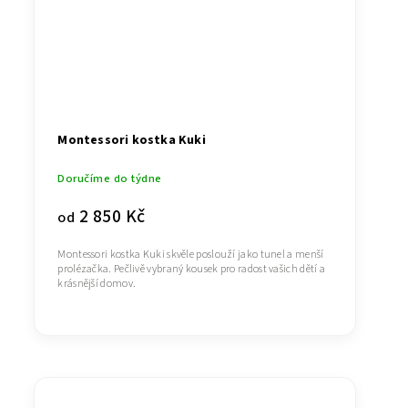
Montessori kostka Kuki
Doručíme do týdne
2 850 Kč
od
Montessori kostka Kuki skvěle poslouží jako tunel a menší
prolézačka. Pečlivě vybraný kousek pro radost vašich dětí a
krásnější domov.