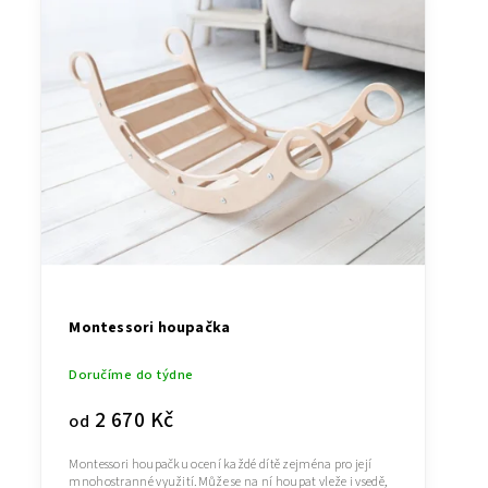
Montessori houpačka
Doručíme do týdne
2 670 Kč
od
Montessori houpačku ocení každé dítě zejména pro její
mnohostranné využití.Může se na ní houpat vleže i vsedě,