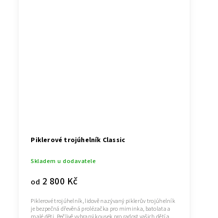
Piklerové trojúhelník Classic
Skladem u dodavatele
2 800 Kč
od
Piklerové trojúhelník, lidově nazývaný piklerův trojúhelník
je bezpečná dřevěná prolézačka pro miminka, batolata a
malé děti. Pečlivě vybraný kousek pro radost vašich dětí a...