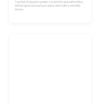
Trojúhelník Quad je vyroben z kvalitního bukového dřeva.
Pečlivě vybraný kousek pro radost vašich dětí a krásnější
domov.