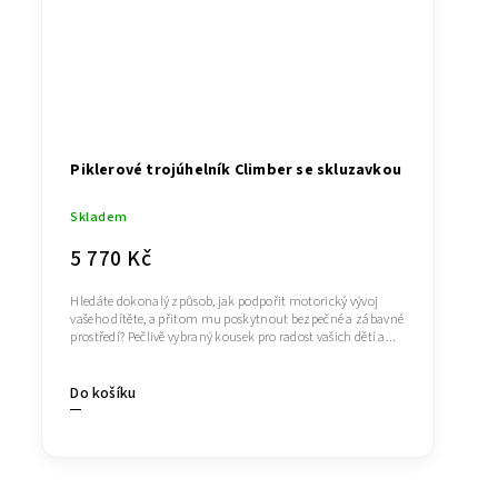
Piklerové trojúhelník Climber se skluzavkou
Skladem
5 770 Kč
Hledáte dokonalý způsob, jak podpořit motorický vývoj
vašeho dítěte, a přitom mu poskytnout bezpečné a zábavné
prostředí? Pečlivě vybraný kousek pro radost vašich dětí a...
Do košíku