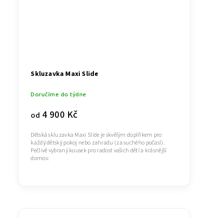
Skluzavka Maxi Slide
Doručíme do týdne
4 900 Kč
od
Dětská skluzavka Maxi Slide je skvělým doplňkem pro
každý dětský pokoj nebo zahradu (za suchého počasí).
Pečlivě vybraný kousek pro radost vašich dětí a krásnější
domov.