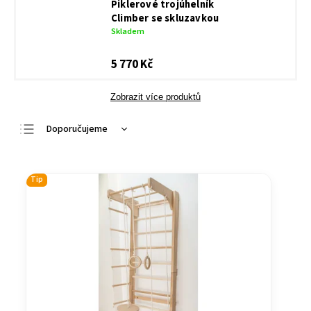
Piklerové trojúhelník
Climber se skluzavkou
Skladem
5 770 Kč
Zobrazit více produktů
Doporučujeme
Nejlevnější
Nejdražší
Tip
Nejprodávanější
Abecedně