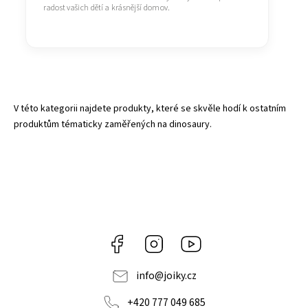
radost vašich dětí a krásnější domov.
V této kategorii najdete produkty, které se skvěle hodí k ostatním
produktům tématicky zaměřených na dinosaury.
Facebook
Instagram
https://www.youtube.co
info
@
joiky.cz
+420 777 049 685