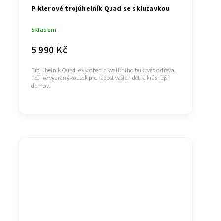
Piklerové trojúhelník Quad se skluzavkou
Skladem
5 990 Kč
Trojúhelník Quad je vyroben z kvalitního bukového dřeva.
Pečlivě vybraný kousek pro radost vašich dětí a krásnější
domov.