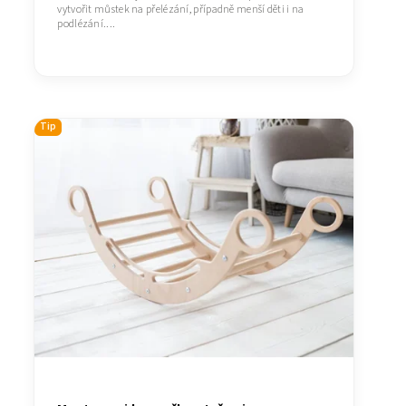
vytvořit můstek na přelézání, případně menší děti i na
podlézání....
Tip