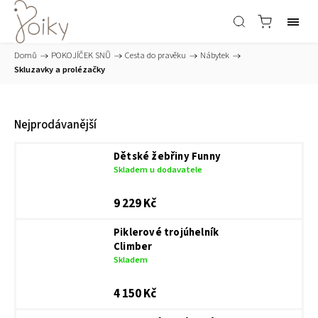
Domů
/
POKOJÍČEK SNŮ
/
Cesta do pravěku
/
Nábytek
/
Skluzavky a prolézačky
Nejprodávanější
Dětské žebřiny Funny
Skladem u dodavatele
9 229 Kč
Piklerové trojúhelník
Climber
Skladem
4 150 Kč