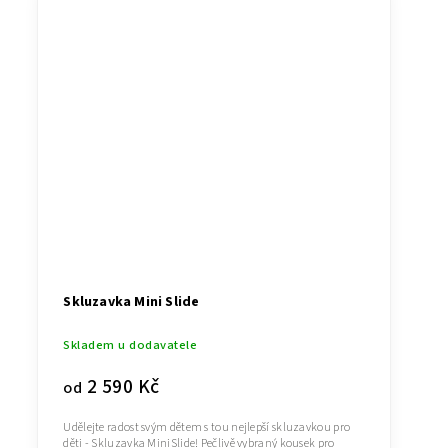
Skluzavka Mini Slide
Skladem u dodavatele
2 590 Kč
od
Udělejte radost svým dětem s tou nejlepší skluzavkou pro
děti - Skluzavka MiniSlide! Pečlivě vybraný kousek pro