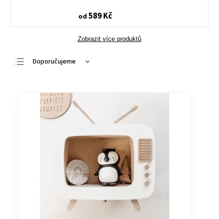
589 Kč
od
Zobrazit více produktů
Doporučujeme
Nejlevnější
Nejdražší
Nejprodávanější
Abecedně