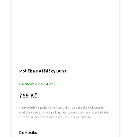
Polička s věšáčky Duha
Doručíme do 14 dní
759 Kč
Hravá dětská polička ve tvaru duhy s věšáčky dokonale
ozdobí každý dětský pokoj. Designový doplněk, který dodá
interiéru jedinečné kouzlo a útulnou atmosféru.
Do košíku