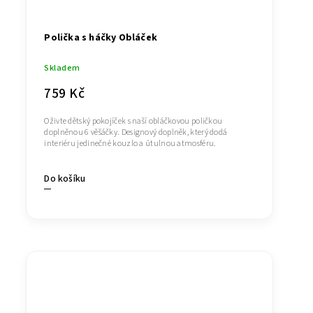
Polička s háčky Obláček
Skladem
759 Kč
Oživte dětský pokojíček s naší obláčkovou poličkou
doplněnou 6 věšáčky. Designový doplněk, který dodá
interiéru jedinečné kouzlo a útulnou atmosféru.
Do košíku