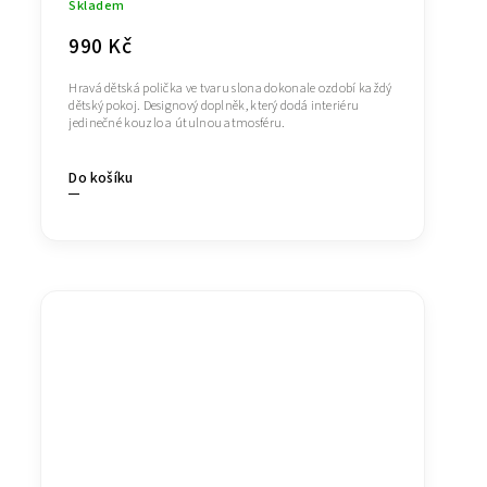
Skladem
990 Kč
Hravá dětská polička ve tvaru slona dokonale ozdobí každý
dětský pokoj. Designový doplněk, který dodá interiéru
jedinečné kouzlo a útulnou atmosféru.
Do košíku