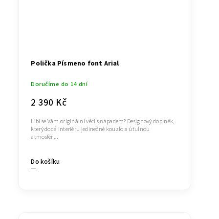
Polička Písmeno font Arial
Doručíme do 14 dní
2 390 Kč
Líbí se Vám originální věci s nápadem? Designový doplněk,
který dodá interiéru jedinečné kouzlo a útulnou
atmosféru.
Do košíku