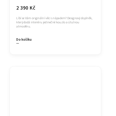
2 390 Kč
Líbí se Vám originální věci s nápadem? Designový doplněk,
který dodá interiéru jedinečné kouzlo a útulnou
atmosféru.
Do košíku