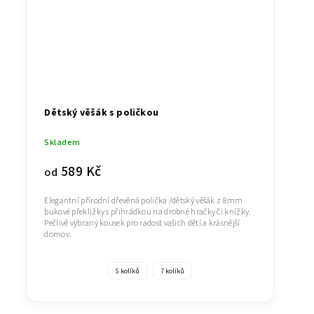
Dětský věšák s poličkou
Skladem
589 Kč
od
Elegantní přírodní dřevěná polička /dětský věšák z 8mm
bukové překližky s přihrádkou na drobné hračky či knížky.
Pečlivě vybraný kousek pro radost vašich dětí a krásnější
domov.
5 kolíků
7 kolíků