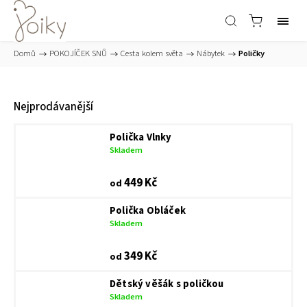
Domů
/
POKOJÍČEK SNŮ
/
Cesta kolem světa
/
Nábytek
/
Poličky
Nejprodávanější
Polička Vlnky
Skladem
449 Kč
od
Polička Obláček
Skladem
349 Kč
od
Dětský věšák s poličkou
Skladem