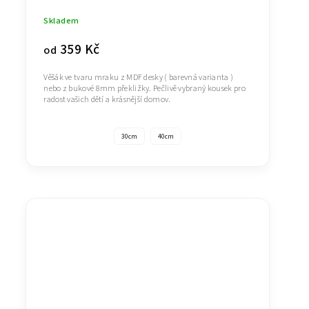
Skladem
359 Kč
od
Věšák ve tvaru mraku z MDF desky ( barevná varianta )
nebo z bukové 8mm překližky. Pečlivě vybraný kousek pro
radost vašich dětí a krásnější domov.
30cm
40cm