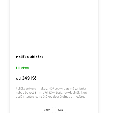
Polička Obláček
Skladem
349 Kč
od
Polička ve tvaru mraku z MDF desky ( barevná varianta )
nebo z bukové 8mm překližky. Designový doplněk, který
dodá interiéru jedinečné kouzlo a útulnou atmosféru.
30cm
40cm