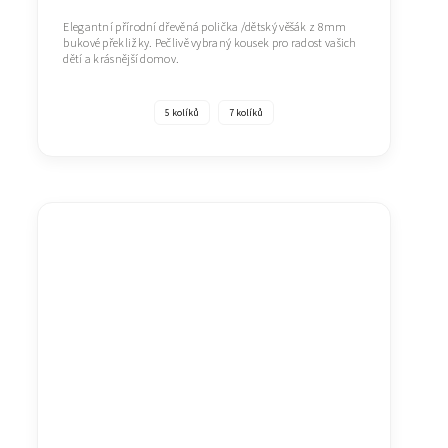
Elegantní přírodní dřevěná polička /dětský věšák z 8mm
bukové překližky. Pečlivě vybraný kousek pro radost vašich
dětí a krásnější domov.
5 kolíků
7 kolíků