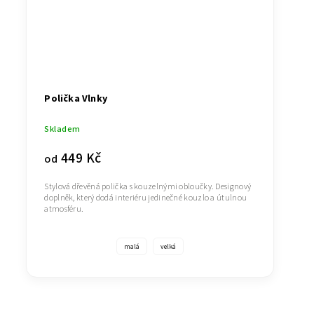
Polička Vlnky
Skladem
449 Kč
od
Stylová dřevěná polička s kouzelnými obloučky. Designový
doplněk, který dodá interiéru jedinečné kouzlo a útulnou
atmosféru.
malá
velká