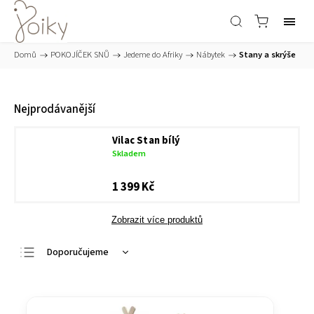
Domů
/
POKOJÍČEK SNŮ
/
Jedeme do Afriky
/
Nábytek
/
Stany a skrýše
Nejprodávanější
Vilac Stan bílý
Skladem
1 399 Kč
Zobrazit více produktů
Doporučujeme
Nejlevnější
Nejdražší