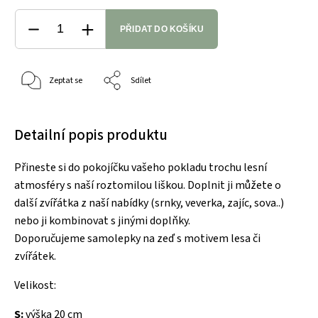
PŘIDAT DO KOŠÍKU
Zeptat se
Sdílet
Detailní popis produktu
Přineste si do pokojíčku vašeho pokladu trochu lesní
atmosféry s naší roztomilou liškou. Doplnit ji můžete o
další zvířátka z naší nabídky (srnky, veverka, zajíc, sova..)
nebo ji kombinovat s jinými doplňky.
Doporučujeme samolepky na zeď s motivem lesa či
zvířátek.
Velikost:
S:
výška 20 cm