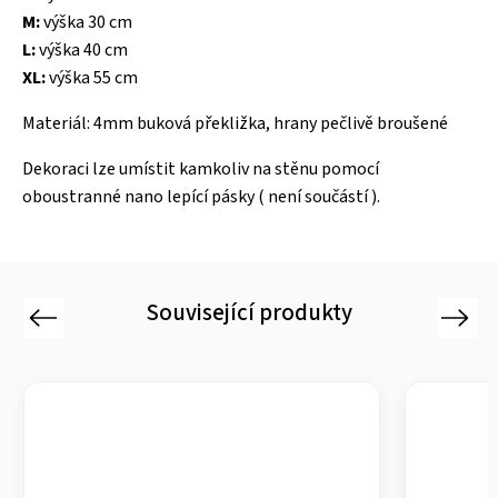
M:
výška 30 cm
L:
výška 40 cm
XL:
výška 55 cm
Materiál: 4mm buková překližka, hrany pečlivě broušené
Dekoraci lze umístit kamkoliv na stěnu pomocí
oboustranné nano lepící pásky ( není součástí ).
Související produkty
Previous
Next