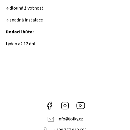
→ dlouhá životnost
→ snadná instalace
Dodací lhůta:
týden až 12 dní
Facebook
Instagram
https://www.youtube.co
info
@
joiky.cz