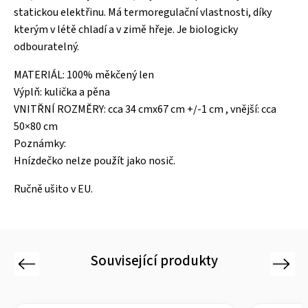
statickou elektřinu. Má termoregulační vlastnosti, díky
kterým v létě chladí a v zimě hřeje. Je biologicky
odbouratelný.
MATERIÁL: 100% měkčený len
Výplň: kulička a pěna
VNITŘNÍ ROZMĚRY: cca 34 cmx67 cm +/-1 cm , vnější: cca
50×80 cm
Poznámky:
Hnízdečko nelze použít jako nosič.
Ručně ušito v EU.
Související produkty
Previous
Next