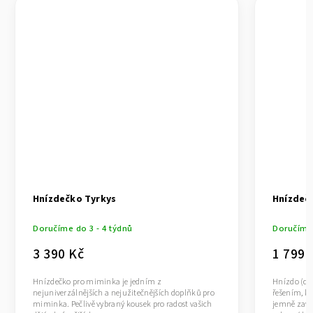
Hnízdečko Tyrkys
Hnízdečk
Doručíme do 3 - 4 týdnů
Doručíme 
3 390 Kč
1 799 
Hnízdečko pro miminka je jedním z
Hnízdo (dě
nejuniverzálnějších a nejužitečnějších doplňků pro
řešením, kt
miminka. Pečlivě vybraný kousek pro radost vašich
jemně zavin