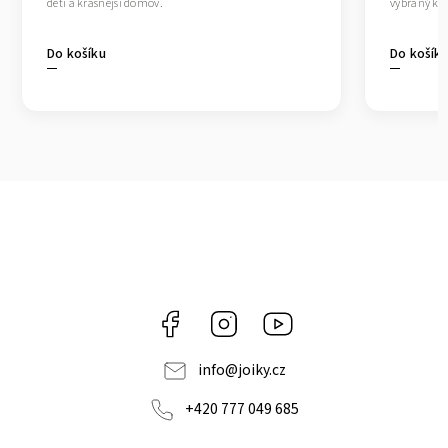
dětí a krásnější domov.
vybraný kou
Do košíku
Do košík
Facebook
Instagram
https://www.youtube.co
info
@
joiky.cz
+420 777 049 685