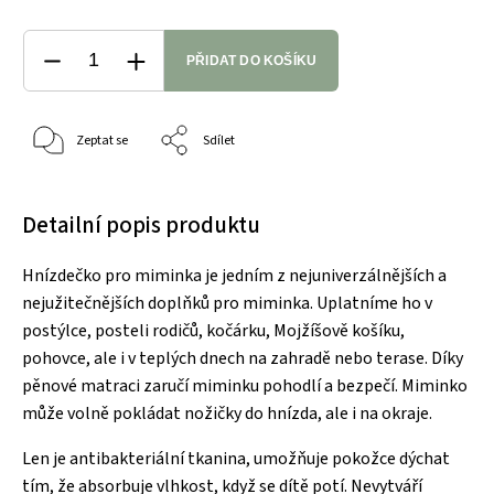
PŘIDAT DO KOŠÍKU
Zeptat se
Sdílet
Detailní popis produktu
Hnízdečko pro miminka je jedním z nejuniverzálnějších a
nejužitečnějších doplňků pro miminka. Uplatníme ho v
postýlce, posteli rodičů, kočárku, Mojžíšově košíku,
pohovce, ale i v teplých dnech na zahradě nebo terase. Díky
pěnové matraci zaručí miminku pohodlí a bezpečí. Miminko
může volně pokládat nožičky do hnízda, ale i na okraje.
Len je antibakteriální tkanina, umožňuje pokožce dýchat
tím, že absorbuje vlhkost, když se dítě potí. Nevytváří