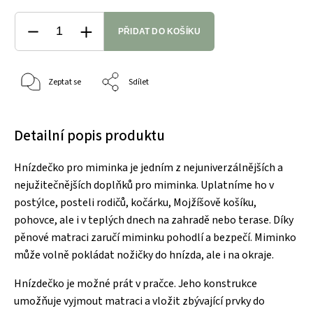
PŘIDAT DO KOŠÍKU
Zeptat se
Sdílet
Detailní popis produktu
Hnízdečko pro miminka je jedním z nejuniverzálnějších a
nejužitečnějších doplňků pro miminka. Uplatníme ho v
postýlce, posteli rodičů, kočárku, Mojžíšově košíku,
pohovce, ale i v teplých dnech na zahradě nebo terase. Díky
pěnové matraci zaručí miminku pohodlí a bezpečí. Miminko
může volně pokládat nožičky do hnízda, ale i na okraje.
Hnízdečko je možné prát v pračce. Jeho konstrukce
umožňuje vyjmout matraci a vložit zbývající prvky do