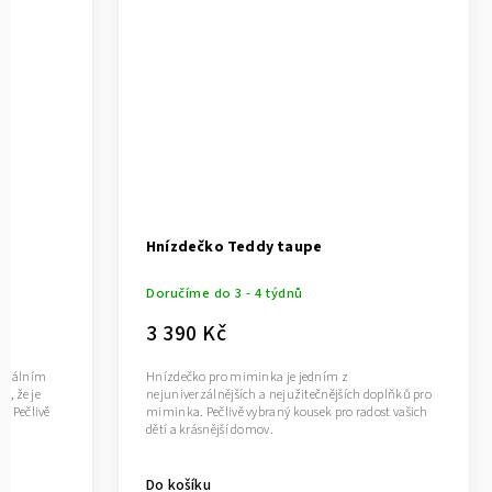
Hnízdečko Teddy taupe
Doručíme do 3 - 4 týdnů
3 390 Kč
ideálním
Hnízdečko pro miminka je jedním z
m, že je
nejuniverzálnějších a nejužitečnějších doplňků pro
. Pečlivě
miminka. Pečlivě vybraný kousek pro radost vašich
dětí a krásnější domov.
Do košíku